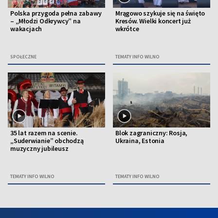
Polska przygoda pełna zabawy
Mrągowo szykuje się na święto
– „Młodzi Odkrywcy” na
Kresów. Wielki koncert już
wakacjach
wkrótce
SPOŁECZNE
TEMATY INFO WILNO
35 lat razem na scenie.
Blok zagraniczny: Rosja,
„Suderwianie” obchodzą
Ukraina, Estonia
muzyczny jubileusz
TEMATY INFO WILNO
TEMATY INFO WILNO