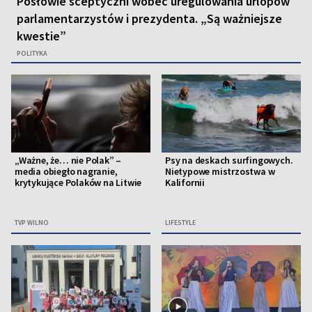
Posłowie sceptyczni wobec uregulowania urlopów
parlamentarzystów i prezydenta. „Są ważniejsze
kwestie”
POLITYKA
„Ważne, że… nie Polak” –
Psy na deskach surfingowych.
media obiegło nagranie,
Nietypowe mistrzostwa w
krytykujące Polaków na Litwie
Kalifornii
TVP WILNO
LIFESTYLE