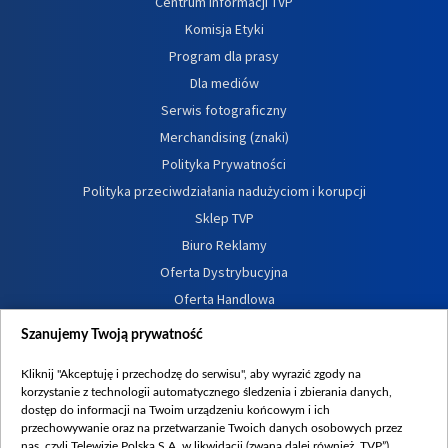
Centrum informacji TVP
Komisja Etyki
Program dla prasy
Dla mediów
Serwis fotograficzny
Merchandising (znaki)
Polityka Prywatności
Polityka przeciwdziałania nadużyciom i korupcji
Sklep TVP
Biuro Reklamy
Oferta Dystrybucyjna
Oferta Handlowa
Dostępność
Szanujemy Twoją prywatność
Moje zgody
Kliknij "Akceptuję i przechodzę do serwisu", aby wyrazić zgody na
Procedura zgłoszeń wewnętrznych
korzystanie z technologii automatycznego śledzenia i zbierania danych,
dostęp do informacji na Twoim urządzeniu końcowym i ich
przechowywanie oraz na przetwarzanie Twoich danych osobowych przez
nas, czyli Telewizję Polską S.A. w likwidacji (zwaną dalej również „TVP”),