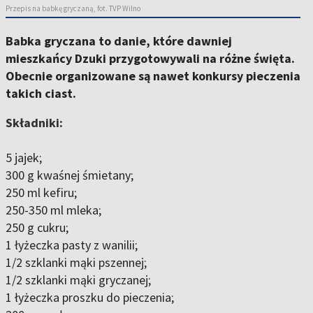
Przepis na babkę gryczaną, fot. TVP Wilno
Babka gryczana to danie, które dawniej
mieszkańcy Dzuki przygotowywali na różne święta.
Obecnie organizowane są nawet konkursy pieczenia
takich ciast.
Składniki:
5 jajek;
300 g kwaśnej śmietany;
250 ml kefiru;
250-350 ml mleka;
250 g cukru;
1 łyżeczka pasty z wanilii;
1/2 szklanki mąki pszennej;
1/2 szklanki mąki gryczanej;
1 łyżeczka proszku do pieczenia;