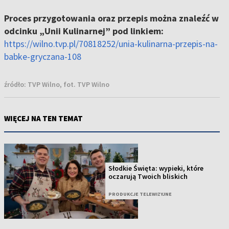
Proces przygotowania oraz przepis można znaleźć w
odcinku „Unii Kulinarnej” pod linkiem:
https://wilno.tvp.pl/70818252/unia-kulinarna-przepis-na-
babke-gryczana-108
źródło:
TVP Wilno, fot. TVP Wilno
WIĘCEJ NA TEN TEMAT
Słodkie Święta: wypieki, które
oczarują Twoich bliskich
PRODUKCJE TELEWIZYJNE