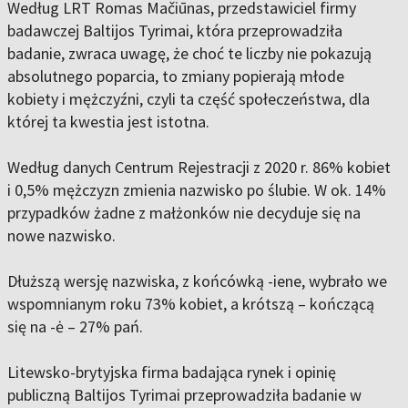
Według LRT Romas Mačiūnas, przedstawiciel firmy
badawczej Baltijos Tyrimai, która przeprowadziła
badanie, zwraca uwagę, że choć te liczby nie pokazują
absolutnego poparcia, to zmiany popierają młode
kobiety i mężczyźni, czyli ta część społeczeństwa, dla
której ta kwestia jest istotna.
Według danych Centrum Rejestracji z 2020 r. 86% kobiet
i 0,5% mężczyzn zmienia nazwisko po ślubie. W ok. 14%
przypadków żadne z małżonków nie decyduje się na
nowe nazwisko.
Dłuższą wersję nazwiska, z końcówką -iene, wybrało we
wspomnianym roku 73% kobiet, a krótszą – kończącą
się na -ė – 27% pań.
Litewsko-brytyjska firma badająca rynek i opinię
publiczną Baltijos Tyrimai przeprowadziła badanie w