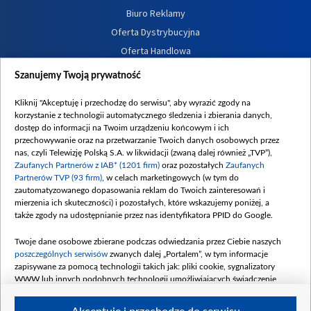
Biuro Reklamy
Oferta Dystrybucyjna
Oferta Handlowa
Dostępność
Szanujemy Twoją prywatność
Moje zgody
Kliknij "Akceptuję i przechodzę do serwisu", aby wyrazić zgody na
Procedura zgłoszeń wewnętrznych
korzystanie z technologii automatycznego śledzenia i zbierania danych,
dostęp do informacji na Twoim urządzeniu końcowym i ich
przechowywanie oraz na przetwarzanie Twoich danych osobowych przez
nas, czyli Telewizję Polską S.A. w likwidacji (zwaną dalej również „TVP”),
Zaufanych Partnerów z IAB* (1201 firm)
oraz pozostałych
Zaufanych
Partnerów TVP (93 firm)
, w celach marketingowych (w tym do
zautomatyzowanego dopasowania reklam do Twoich zainteresowań i
mierzenia ich skuteczności) i pozostałych, które wskazujemy poniżej, a
także zgody na udostępnianie przez nas identyfikatora PPID do Google.
Twoje dane osobowe zbierane podczas odwiedzania przez Ciebie naszych
poszczególnych serwisów
zwanych dalej „Portalem”, w tym informacje
zapisywane za pomocą technologii takich jak: pliki cookie, sygnalizatory
WWW lub innych podobnych technologii umożliwiających świadczenie
dopasowanych i bezpiecznych usług, personalizację treści oraz reklam,
udostępnianie funkcji mediów społecznościowych oraz analizowanie ruchu