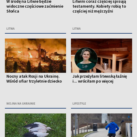
W środę na Litwie będzie
Litwini coraz częściej spisują
widoczne częściowe zaćmienie
testamenty. Kobiety robią to
Słońca
częściej niż mężczyźni
LITWA
LITWA
Nocny atak Rosji na Ukrainę.
Jak przeżyłam litewską łaźnię
Wśród ofiar trzyletnie dziecko
i... wróciłam po więcej
WOJNA NA UKRAINIE
LIFESTYLE