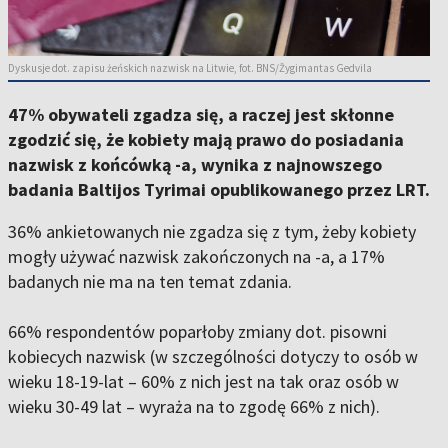
Dyskusje dot. zapisu żeńskich nazwisk na Litwie, fot. BNS/Žygimantas Gedvila
47% obywateli zgadza się, a raczej jest skłonne
zgodzić się, że kobiety mają prawo do posiadania
nazwisk z końcówką -a, wynika z najnowszego
badania Baltijos Tyrimai opublikowanego przez LRT.
36% ankietowanych nie zgadza się z tym, żeby kobiety
mogły używać nazwisk zakończonych na -a, a 17%
badanych nie ma na ten temat zdania.
66% respondentów poparłoby zmiany dot. pisowni
kobiecych nazwisk (w szczególności dotyczy to osób w
wieku 18-19-lat – 60% z nich jest na tak oraz osób w
wieku 30-49 lat – wyraża na to zgodę 66% z nich).