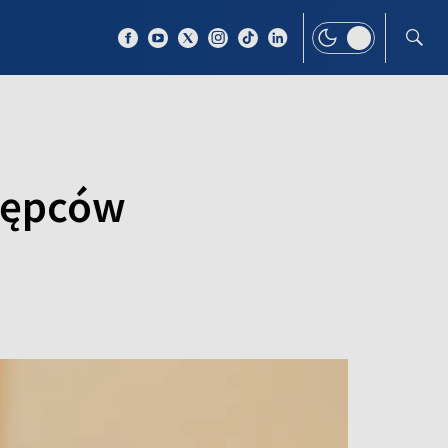
 TEMAT
WIĘCEJ
stępców