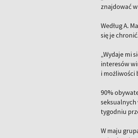
znajdować w 
Według A. Maz
się je chronić
„Wydaje mi s
interesów wi
i możliwości 
90% obywatel
seksualnych 
tygodniu prz
W maju grupa