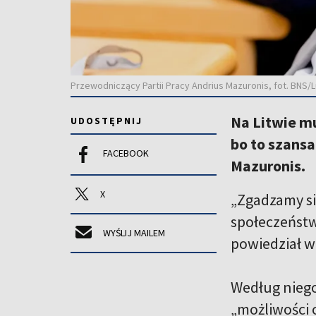
Przewodniczący Partii Pracy Andrius Mazuronis, fot. BNS/
Na Litwie mu
UDOSTĘPNIJ
bo to szansa
FACEBOOK
Mazuronis.
X
„Zgadzamy się
społeczeństwo
WYŚLIJ MAILEM
powiedział w 
Według niego 
„możliwości 