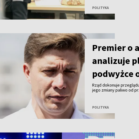
POLITYKA
Premier o 
analizuje p
podwyżce o
Rząd dokonuje przeglądu
jego zmiany paliwo od pr
premier Mindaugas Sinkev
POLITYKA