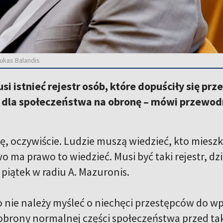
Lukas Balandis
si istnieć rejestr osób, które dopuściły się pr
 dla społeczeństwa na obronę – mówi przewodn
, oczywiście. Ludzie muszą wiedzieć, kto mieszka 
 ma prawo to wiedzieć. Musi być taki rejestr, dz
piątek w radiu A. Mazuronis.
nie należy myśleć o niechęci przestępców do wpis
obrony normalnej części społeczeństwa przed ta