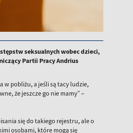
zestępstw seksualnych wobec dzieci,
iczący Partii Pracy Andrius
w pobliżu, a jeśli są tacy ludzie,
iwne, że jeszcze go nie mamy” –
ania się do takiego rejestru, ale o
kimi osobami, które mogą się