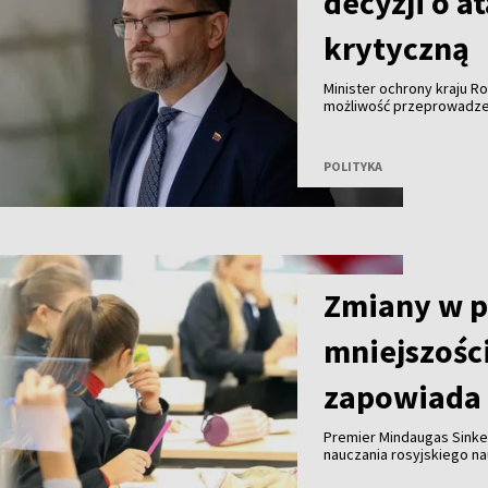
decyzji o a
krytyczną
Minister ochrony kraju R
możliwość przeprowadzeni
Bałtyckim z wykorzystani
konkretnej decyzji.
POLITYKA
Zmiany w 
mniejszośc
zapowiada 
Premier Mindaugas Sinke
nauczania rosyjskiego n
eksperci dokonają przeg