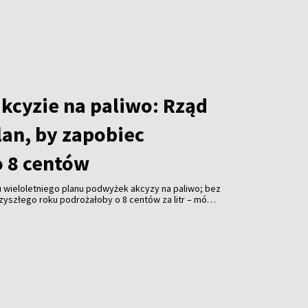
akcyzie na paliwo: Rząd
lan, by zapobiec
 8 centów
 wieloletniego planu podwyżek akcyzy na paliwo; bez
zyszłego roku podrożałoby o 8 centów za litr – mówi
ičius.