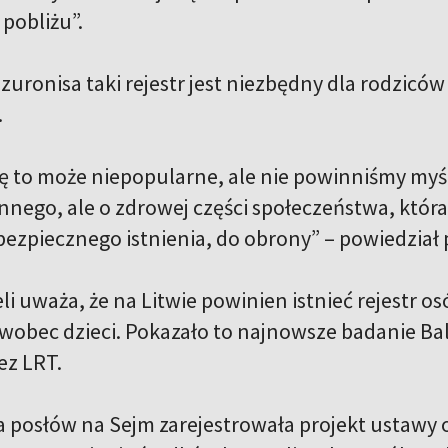
pobliżu”.
uronisa taki rejestr jest niezbędny dla rodziców
.
ię to może niepopularne, ale nie powinniśmy myś
nnego, ale o zdrowej części społeczeństwa, któ
bezpiecznego istnienia, do obrony” – powiedział 
i uważa, że na Litwie powinien istnieć rejestr o
wobec dzieci. Pokazało to najnowsze badanie Ba
ez LRT.
 posłów na Sejm zarejestrowała projekt ustawy o