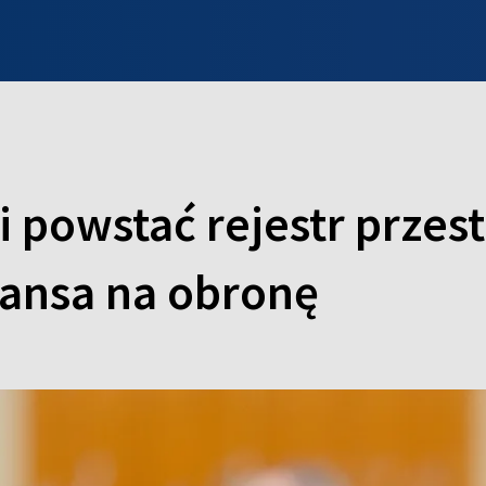
INFO WILNO
WILNO NA DZIEŃ DOBRY
PROGRAMY
ZGŁOŚ
i powstać rejestr prze
zansa na obronę