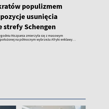
kratów populizmem
opozycje usunięcia
e strefy Schengen
tygodniu Hiszpania zmierzyła się z masowym
położonej na północnym wybrzeżu Afryki enklawy
emokratów, Virginijus Sinkevičius, stwierdził, że
uropejskiej wezwania do wykluczenia Hiszpanii ze
jawem populizmu.