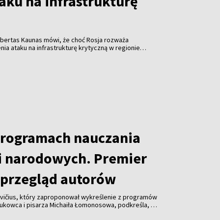
taku na infrastrukturę
obertas Kaunas mówi, że choć Rosja rozważa
a ataku na infrastrukturę krytyczną w regionie
em ukraińskich dronów, nie ma w tej sprawie
programach nauczania
i narodowych. Premier
przegląd autorów
vičius, który zaproponował wykreślenie z programów
aukowca i pisarza Michaiła Łomonosowa, podkreśla, że
lądu również innych autorów.