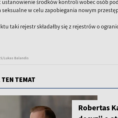
st ustanowienie środków kontroli wobec osób po
a seksualne w celu zapobiegania nowym przestę
tu taki rejestr składałby się z rejestrów o ogran
NS/Lukas Balandis
 TEN TEMAT
Robertas Ka