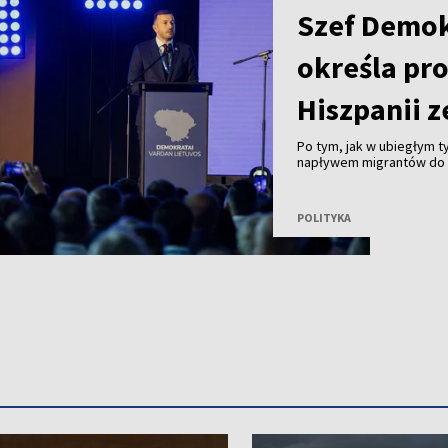
Szef Demo
określa pr
Hiszpanii z
Po tym, jak w ubiegłym 
napływem migrantów do 
Ceuta, lider rządzących D
pojawiające się w Unii E
strefy Schengen są prze
POLITYKA