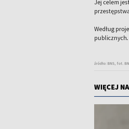
Jej celem je
przestępstw
Według projek
publicznych.
źródło:
BNS, fot. B
WIĘCEJ NA