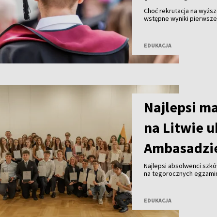
Choć rekrutacja na wyższe
wstępne wyniki pierwszej
absolwentów gimnazjów z
studiów na wymarzonych 
EDUKACJA
Najlepsi ma
na Litwie 
Ambasadzie
Najlepsi absolwenci szkół
na tegorocznych egzamin
uroczystości w Ambasadzi
odebrała dyplomy oraz u
EDUKACJA