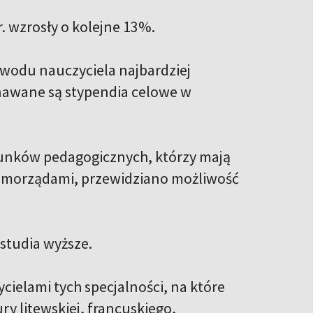
r. wzrosły o kolejne 13%.
awodu nauczyciela najbardziej
awane są stypendia celowe w
runków pedagogicznych, którzy mają
amorządami, przewidziano możliwość
studia wyższe.
ielami tych specjalności, na które
ry litewskiej, francuskiego,