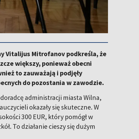
y Vitalijus Mitrofanov podkreśla, że
eszcze większy, ponieważ obecni
nież to zauważają i podjęły
obecnych do pozostania w zawodzie.
oradcę administracji miasta Wilna,
czycieli okazały się skuteczne. W
okości 300 EUR, który pomógł w
ół. To działanie cieszy się dużym