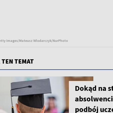
Getty Images/Mateusz Wlodarczyk/NurPhoto
 TEN TEMAT
Dokąd na s
absolwenci 
podbój ucz