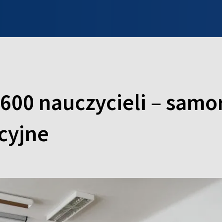
INFO WILNO
WILNO NA DZIEŃ DOBRY
PROGRAMY
ZGŁOŚ
 600 nauczycieli – sam
cyjne