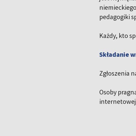
niemieckiego,
pedagogiki sp
Każdy, kto sp
Składanie 
Zgłoszenia na
Osoby pragną
internetowe