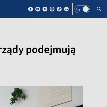
 TEMAT
WIĘCEJ
orządy podejmują