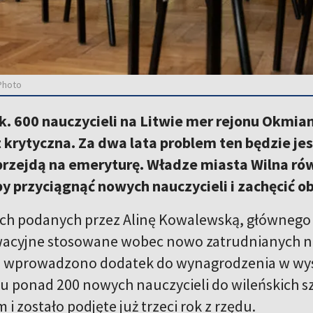
Photo
k. 600 nauczycieli na Litwie mer rejonu Okmian
t krytyczna. Za dwa lata problem ten będzie j
rzejdą na emeryturę. Władze miasta Wilna rów
by przyciągnąć nowych nauczycieli i zachęcić 
h podanych przez Alinę Kowalewską, głównego d
acyjne stosowane wobec nowo zatrudnianych nau
u wprowadzono dodatek do wynagrodzenia w wys
iu ponad 200 nowych nauczycieli do wileńskich szk
 zostało podjęte już trzeci rok z rzędu.