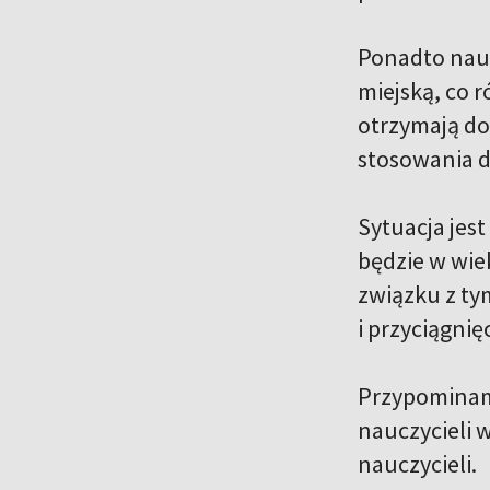
Ponadto nauc
miejską, co 
otrzymają do
stosowania d
Sytuacja jest
będzie w wie
związku z ty
i przyciągnię
Przypominamy
nauczycieli 
nauczycieli.