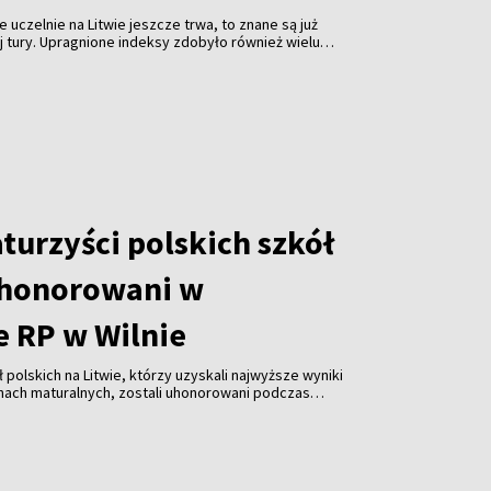
 uczelnie na Litwie jeszcze trwa, to znane są już
 tury. Upragnione indeksy zdobyło również wielu
 polskim językiem nauczania, ciesząc się możliwością
kierunkach.
turzyści polskich szkół
uhonorowani w
 RP w Wilnie
 polskich na Litwie, którzy uzyskali najwyższe wyniki
ach maturalnych, zostali uhonorowani podczas
e Rzeczypospolitej Polskiej w Wilnie. Młodzież
pominki w uznaniu za swoje osiągnięcia edukacyjne.