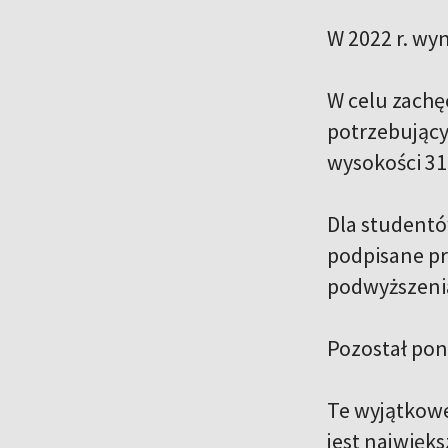
W 2022 r. wyn
W celu zachę
potrzebując
wysokości 31
Dla studentó
podpisane p
podwyższeni
Pozostał pon
Te wyjątkowe
jest najwięks