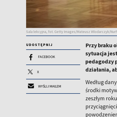
Sala lekcyjna, fot. Getty Images/Mateusz Wlodarczyk/Nur
Przy braku o
UDOSTĘPNIJ
sytuacja jes
FACEBOOK
pedagodzy p
działania, a
X
Według danyc
WYŚLIJ MAILEM
środki motyw
zeszłym rok
przyciągnięc
powodzeniem i