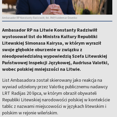
Ambasador RP Konstanty Radziwiłł, fot. PAP/Valdemar Doveiko
Ambasador RP na Litwie Konstanty Radziwiłł
wystosował list do Ministra Kultury Republiki
Litewskiej Simonasa Kairysa, w którym wyraził
swoje głębokie oburzenie w związku z
nieodpowiedzialną wypowiedzią Szefa Litewskiej
Państwowej Inspekcji Językowej, Audriusa Valotki,
wobec polskiej mniejszości na Litwie.
List Ambasadora został skierowany jako reakcja na
wywiad udzielony przez Valotkę publicznemu nadawcy
LRT Radijas 20 lipca, w którym obraził obywateli
Republiki Litewskiej narodowości polskiej w kontekście
tablic z nazwami miejscowości w językach litewskim i
polskim w rejonie wileńskim.