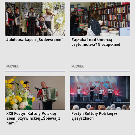
Jubileusz kapeli „Suderwianie”
Zapłakać nad śmiercią
czytelnictwa? Niezupełnie!
KULTURA
KULTURA
XXII Festyn Kultury Polskiej
Festyn Kultury Polskiej w
Ziemi Szyrwinckiej „Śpiewaj z
Ejszyszkach
nami”