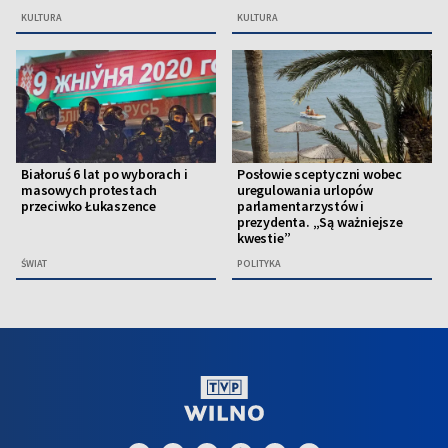
KULTURA
KULTURA
Białoruś 6 lat po wyborach i
Posłowie sceptyczni wobec
masowych protestach
uregulowania urlopów
przeciwko Łukaszence
parlamentarzystów i
prezydenta. „Są ważniejsze
kwestie”
ŚWIAT
POLITYKA