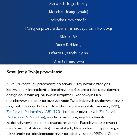
Serwis fotograficzny
Merchandising (znaki)
Polityka Prywatności
Polityka przeciwdziałania nadużyciom i korupcji
Sklep TVP
Biuro Reklamy
Oferta Dystrybucyjna
Oferta Handlowa
Dostępność
Szanujemy Twoją prywatność
Moje zgody
Kliknij "Akceptuję i przechodzę do serwisu", aby wyrazić zgody na
Procedura zgłoszeń wewnętrznych
korzystanie z technologii automatycznego śledzenia i zbierania danych,
dostęp do informacji na Twoim urządzeniu końcowym i ich
przechowywanie oraz na przetwarzanie Twoich danych osobowych przez
nas, czyli Telewizję Polską S.A. w likwidacji (zwaną dalej również „TVP”),
Zaufanych Partnerów z IAB* (1201 firm)
oraz pozostałych
Zaufanych
Partnerów TVP (93 firm)
, w celach marketingowych (w tym do
zautomatyzowanego dopasowania reklam do Twoich zainteresowań i
mierzenia ich skuteczności) i pozostałych, które wskazujemy poniżej, a
także zgody na udostępnianie przez nas identyfikatora PPID do Google.