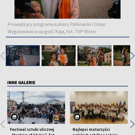
Prowadzący programu Łukasz Palkowski i Oskar
Wygonowski oraz gość Kaja, fot. TVP Wilno
◀
INNE GALERIE
◀
Festiwal sztuki ulicznej
Najlepsi maturzyści
„Meeting of Styles”, fot.
polskich szkół na Litwie