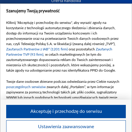
Oferta Handlowa
Dostępność
Szanujemy Twoją prywatność
Moje zgody
Kliknij "Akceptuję i przechodzę do serwisu", aby wyrazić zgody na
Procedura zgłoszeń wewnętrznych
korzystanie z technologii automatycznego śledzenia i zbierania danych,
dostęp do informacji na Twoim urządzeniu końcowym i ich
przechowywanie oraz na przetwarzanie Twoich danych osobowych przez
nas, czyli Telewizję Polską S.A. w likwidacji (zwaną dalej również „TVP”),
Zaufanych Partnerów z IAB* (1201 firm)
oraz pozostałych
Zaufanych
Partnerów TVP (93 firm)
, w celach marketingowych (w tym do
zautomatyzowanego dopasowania reklam do Twoich zainteresowań i
mierzenia ich skuteczności) i pozostałych, które wskazujemy poniżej, a
także zgody na udostępnianie przez nas identyfikatora PPID do Google.
Twoje dane osobowe zbierane podczas odwiedzania przez Ciebie naszych
poszczególnych serwisów
zwanych dalej „Portalem”, w tym informacje
zapisywane za pomocą technologii takich jak: pliki cookie, sygnalizatory
WWW lub innych podobnych technologii umożliwiających świadczenie
dopasowanych i bezpiecznych usług, personalizację treści oraz reklam,
udostępnianie funkcji mediów społecznościowych oraz analizowanie ruchu
Akceptuję i przechodzę do serwisu
w Internecie.
Twoje dane osobowe zbierane podczas odwiedzania przez Ciebie
Ustawienia zaawansowane
poszczególnych serwisów
na Portalu, takie jak adresy IP, identyfikatory