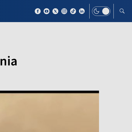
 TEMAT
WIĘCEJ
ania