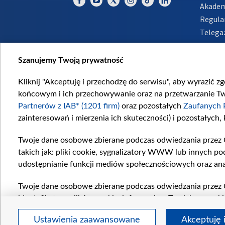
Akadem
Regula
Telega
Inform
Szanujemy Twoją prywatność
Kliknij "Akceptuję i przechodzę do serwisu", aby wyrazić z
końcowym i ich przechowywanie oraz na przetwarzanie Twoi
Partnerów z IAB* (1201 firm)
oraz pozostałych
Zaufanych 
zainteresowań i mierzenia ich skuteczności) i pozostałych,
Twoje dane osobowe zbierane podczas odwiedzania przez 
takich jak: pliki cookie, sygnalizatory WWW lub innych po
udostępnianie funkcji mediów społecznościowych oraz ana
Twoje dane osobowe zbierane podczas odwiedzania przez 
identyfikatory plików cookie, informacje o Twoich wyszuk
pozostałych
Zaufanych Partnerów TVP
dla realizacji nas
Ustawienia zaawansowane
Akceptuję 
wyboru spersonalizowanych reklam, tworzenia profilu sper