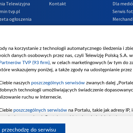
ia Telewizyjna
Kontakt
Dla medi
min tvp.pl
Serwis fo
zeta ogłoszenia
Merchandi
acje o nadawcy
Polityka 
Polityka 
nadużycio
gody na korzystanie z technologii automatycznego śledzenia i zb
ch danych osobowych przez nas, czyli Telewizję Polską S.A. w 
Partnerów TVP (93 firm)
, w celach marketingowych (w tym do 
 które wskazujemy poniżej, a także zgody na udostępnianie przez
Ciebie naszych
poszczególnych serwisów
zwanych dalej „Portal
dobnych technologii umożliwiających świadczenie dopasowanych i
lizowanie ruchu w Internecie.
Ciebie
poszczególnych serwisów
na Portalu, takie jak adresy IP
iwaniach w serwisach Portalu czy historia odwiedzin będą prze
tępujących celów i funkcji: przechowywania informacji na urząd
i przechodzę do serwisu
sonalizowanych reklam, tworzenia profilu spersonalizowanych t