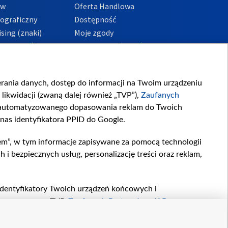
ów
Oferta Handlowa
tograficzny
Dostępność
sing (znaki)
Moje zgody
Prywatności
Procedura zgłoszeń
wewnętrznych
przeciwdziałania
m i korupcji
ierania danych, dostęp do informacji na Twoim urządzeniu
likwidacji (zwaną dalej również „TVP”),
Zaufanych
zautomatyzowanego dopasowania reklam do Twoich
 nas identyfikatora PPID do Google.
em”, w tym informacje zapisywane za pomocą technologii
 bezpiecznych usług, personalizację treści oraz reklam,
, identyfikatory Twoich urządzeń końcowych i
twarzane przez TVP,
Zaufanych Partnerów z IAB
oraz
zeniu lub dostęp do nich, wyboru podstawowych reklam,
reści, wyboru spersonalizowanych treści, pomiaru