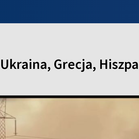
INFO WILNO
WILNO NA DZIEŃ DOBRY
PROGRAMY
ZGŁOŚ
 Ukraina, Grecja, Hiszp