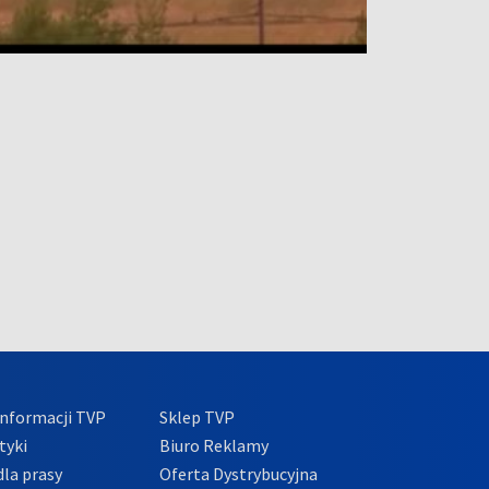
nformacji TVP
Sklep TVP
tyki
Biuro Reklamy
la prasy
Oferta Dystrybucyjna