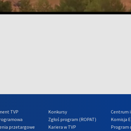
ment TVP
Konkursy
Centrum i
Programowa
Zgłoś program (ROPAT)
Komisja E
enia przetargowe
Kariera w TVP
Program d