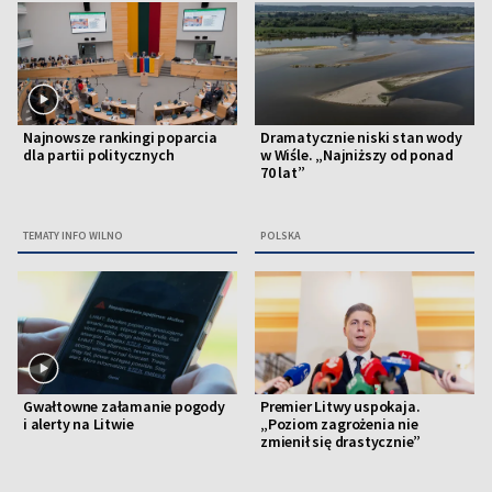
Najnowsze rankingi poparcia
Dramatycznie niski stan wody
dla partii politycznych
w Wiśle. „Najniższy od ponad
70 lat”
TEMATY INFO WILNO
POLSKA
Gwałtowne załamanie pogody
Premier Litwy uspokaja.
i alerty na Litwie
„Poziom zagrożenia nie
zmienił się drastycznie”