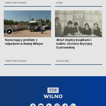
TEMATY INFO WILNO
LITWA
Narastający problem z
46 lat między książkami i
odpadami w Nowej Wilejce
ludźmi. Historia Krystyny
Szatrowskiej
TEMATY INFO WILNO
SPOŁECZNE