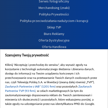
Serwis fotograficzny
Merchandising (znaki)
Polityka Prywatności
Polityka przeciwdziałania nadużyciom i korupcji
Sklep TVP
Biuro Reklamy
Oferta Dystrybucyjna
Oferta Handlowa
Dostępność
Szanujemy Twoją prywatność
Moje zgody
Kliknij "Akceptuję i przechodzę do serwisu", aby wyrazić zgody na
Procedura zgłoszeń wewnętrznych
korzystanie z technologii automatycznego śledzenia i zbierania danych,
dostęp do informacji na Twoim urządzeniu końcowym i ich
przechowywanie oraz na przetwarzanie Twoich danych osobowych przez
nas, czyli Telewizję Polską S.A. w likwidacji (zwaną dalej również „TVP”),
Zaufanych Partnerów z IAB* (1201 firm)
oraz pozostałych
Zaufanych
Partnerów TVP (93 firm)
, w celach marketingowych (w tym do
zautomatyzowanego dopasowania reklam do Twoich zainteresowań i
mierzenia ich skuteczności) i pozostałych, które wskazujemy poniżej, a
także zgody na udostępnianie przez nas identyfikatora PPID do Google.