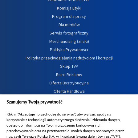
Komisja Etyki
Program dla prasy
Dla mediów
Serwis fotograficzny
Merchandising (znaki)
Polityka Prywatności
Polityka przeciwdziałania nadużyciom i korupcji
Sklep TVP
Biuro Reklamy
Oferta Dystrybucyjna
Oferta Handlowa
Dostępność
Szanujemy Twoją prywatność
Moje zgody
Kliknij "Akceptuję i przechodzę do serwisu", aby wyrazić zgody na
Procedura zgłoszeń wewnętrznych
korzystanie z technologii automatycznego śledzenia i zbierania danych,
dostęp do informacji na Twoim urządzeniu końcowym i ich
przechowywanie oraz na przetwarzanie Twoich danych osobowych przez
nas, czyli Telewizję Polską S.A. w likwidacji (zwaną dalej również „TVP”),