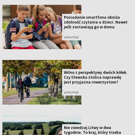
Posiadanie smartfona obniża
zdolność czytania u dzieci. Nawet
jeśli zostawiają go w domu
LIFESTYLE
Wilno z perspektywy dwóch kółek.
Czy litewska stolica naprawdę
jest przyjazna rowerzystom?
LIFESTYLE
Nie zwiedzaj Litwy w dwa
tygodnie. To kraj, który trzeba