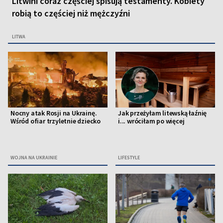
Litwini coraz częściej spisują testamenty. Kobiety
robią to częściej niż mężczyźni
LITWA
Nocny atak Rosji na Ukrainę.
Jak przeżyłam litewską łaźnię
Wśród ofiar trzyletnie dziecko
i... wróciłam po więcej
WOJNA NA UKRAINIE
LIFESTYLE