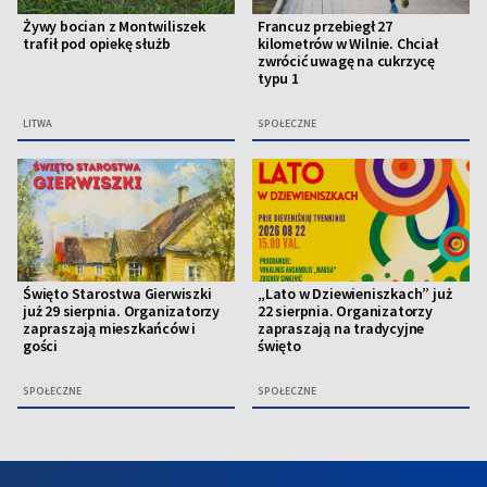
Żywy bocian z Montwiliszek
Francuz przebiegł 27
trafił pod opiekę służb
kilometrów w Wilnie. Chciał
zwrócić uwagę na cukrzycę
typu 1
LITWA
SPOŁECZNE
Święto Starostwa Gierwiszki
„Lato w Dziewieniszkach” już
już 29 sierpnia. Organizatorzy
22 sierpnia. Organizatorzy
zapraszają mieszkańców i
zapraszają na tradycyjne
gości
święto
SPOŁECZNE
SPOŁECZNE