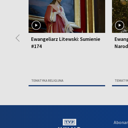
◀
Ewangeliarz Litewski: Sumienie
Ewang
#174
Narod
TEMATYKA RELIGIJNA
TEMATYK
Abona