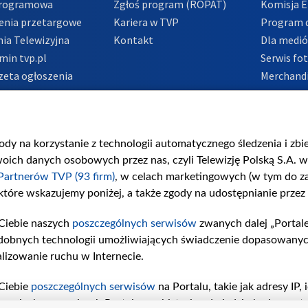
Programowa
Zgłoś program (ROPAT)
Komisja E
enia przetargowe
Kariera w TVP
Program d
ia Telewizyjna
Kontakt
Dla medi
min tvp.pl
Serwis fo
zeta ogłoszenia
Merchandi
acje o nadawcy
Polityka 
Polityka 
nadużycio
gody na korzystanie z technologii automatycznego śledzenia i zb
ch danych osobowych przez nas, czyli Telewizję Polską S.A. w 
Partnerów TVP (93 firm)
, w celach marketingowych (w tym do 
 które wskazujemy poniżej, a także zgody na udostępnianie przez
Ciebie naszych
poszczególnych serwisów
zwanych dalej „Portal
dobnych technologii umożliwiających świadczenie dopasowanych i
lizowanie ruchu w Internecie.
Ciebie
poszczególnych serwisów
na Portalu, takie jak adresy IP
iwaniach w serwisach Portalu czy historia odwiedzin będą prze