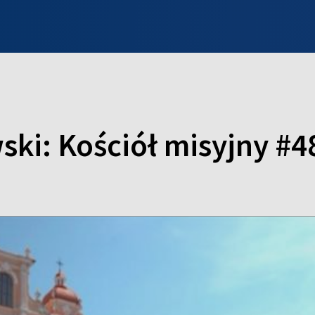
INFO WILNO
WILNO NA DZIEŃ DOBRY
PROGRAMY
ZGŁOŚ
ski: Kościół misyjny #4