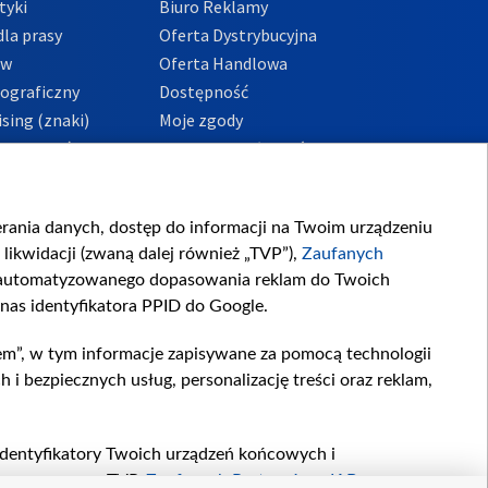
tyki
Biuro Reklamy
la prasy
Oferta Dystrybucyjna
ów
Oferta Handlowa
tograficzny
Dostępność
sing (znaki)
Moje zgody
Prywatności
Procedura zgłoszeń
wewnętrznych
przeciwdziałania
m i korupcji
ierania danych, dostęp do informacji na Twoim urządzeniu
likwidacji (zwaną dalej również „TVP”),
Zaufanych
zautomatyzowanego dopasowania reklam do Twoich
 nas identyfikatora PPID do Google.
em”, w tym informacje zapisywane za pomocą technologii
 bezpiecznych usług, personalizację treści oraz reklam,
, identyfikatory Twoich urządzeń końcowych i
twarzane przez TVP,
Zaufanych Partnerów z IAB
oraz