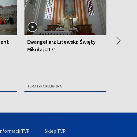
▶
went
Ewangeliarz Litewski: Święty
Ewangeli
Mikołaj #171
#170
TEMATYKA RELIGIJNA
TEMATYKA R
nformacji TVP
Sklep TVP