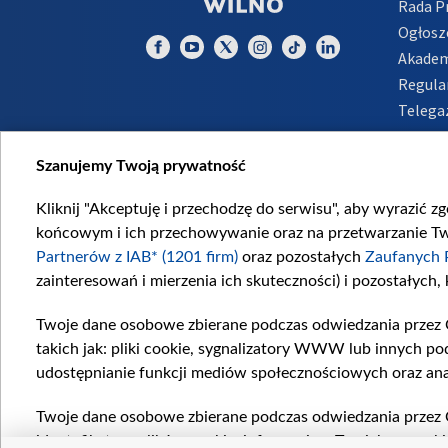
Rada 
Ogłosz
Akadem
Regula
Telega
Inform
Szanujemy Twoją prywatność
Kliknij "Akceptuję i przechodzę do serwisu", aby wyrazić z
końcowym i ich przechowywanie oraz na przetwarzanie Twoi
Partnerów z IAB* (1201 firm)
oraz pozostałych
Zaufanych 
zainteresowań i mierzenia ich skuteczności) i pozostałych,
Twoje dane osobowe zbierane podczas odwiedzania przez 
takich jak: pliki cookie, sygnalizatory WWW lub innych po
udostępnianie funkcji mediów społecznościowych oraz ana
Twoje dane osobowe zbierane podczas odwiedzania przez 
identyfikatory plików cookie, informacje o Twoich wyszuk