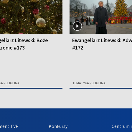
eliarz Litewski: Boże
Ewangeliarz Litewski: Ad
zenie #173
#172
A RELIGIJNA
TEMATYKA RELIGIJNA
ment TVP
Konkursy
Centrum i