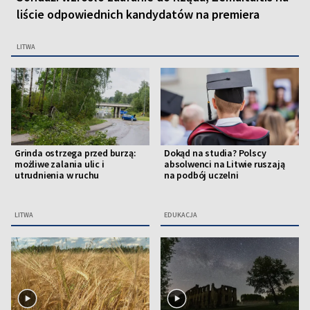
liście odpowiednich kandydatów na premiera
LITWA
Grinda ostrzega przed burzą:
Dokąd na studia? Polscy
możliwe zalania ulic i
absolwenci na Litwie ruszają
utrudnienia w ruchu
na podbój uczelni
LITWA
EDUKACJA