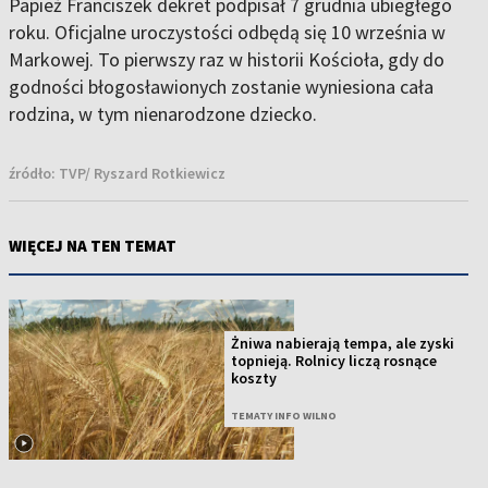
Papież Franciszek dekret podpisał 7 grudnia ubiegłego
roku. Oficjalne uroczystości odbędą się 10 września w
Markowej. To pierwszy raz w historii Kościoła, gdy do
godności błogosławionych zostanie wyniesiona cała
rodzina, w tym nienarodzone dziecko.
źródło:
TVP/ Ryszard Rotkiewicz
WIĘCEJ NA TEN TEMAT
Żniwa nabierają tempa, ale zyski
topnieją. Rolnicy liczą rosnące
koszty
TEMATY INFO WILNO