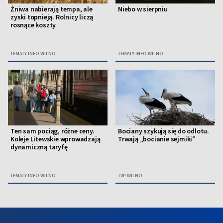
Żniwa nabierają tempa, ale
Niebo w sierpniu
zyski topnieją. Rolnicy liczą
rosnące koszty
TEMATY INFO WILNO
TEMATY INFO WILNO
Ten sam pociąg, różne ceny.
Bociany szykują się do odlotu.
Koleje Litewskie wprowadzają
Trwają „bocianie sejmiki”
dynamiczną taryfę
TEMATY INFO WILNO
TVP WILNO