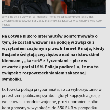
Łotwa: Na policję wzywani są internauci, którzy w obchodzony przez Rosję Dzień
Zwycięstwa rozpowszechniali zakazaną symbolikę, fot. Artur Widak/NurPhoto via Getty
Images
Na Łotwie kilkoro internautów poinformowało o
tym, że zostali wezwani na policję w związku z
wysyłaniem znajomym przez Internet 9 maja, kiedy
Rosjanie świętują zwycięstwo nad nazistowskimi
Niemcami, „kartek" z życzeniami – pisze w
czwartek portal LSM. Policja podkreśla, że ma to
związek z rozpowszechnianiem zakazanej
symboliki.
Łotewska policja przypomniała, że za wykorzystanie w
przestrzeni publicznej symboli gloryfikujących agresję
wojskową i zbrodnie wojenne, grozi upomnienie albo
kara grzywny w wysokości do 350 EUR w przypadku