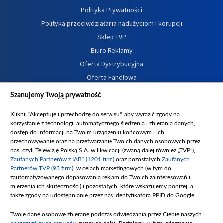
Polityka Prywatności
Polityka przeciwdziałania nadużyciom i korupcji
Sklep TVP
Biuro Reklamy
Oferta Dystrybucyjna
Oferta Handlowa
Dostępność
Szanujemy Twoją prywatność
Moje zgody
Kliknij "Akceptuję i przechodzę do serwisu", aby wyrazić zgody na
Procedura zgłoszeń wewnętrznych
korzystanie z technologii automatycznego śledzenia i zbierania danych,
dostęp do informacji na Twoim urządzeniu końcowym i ich
przechowywanie oraz na przetwarzanie Twoich danych osobowych przez
nas, czyli Telewizję Polską S.A. w likwidacji (zwaną dalej również „TVP”),
Zaufanych Partnerów z IAB* (1201 firm)
oraz pozostałych
Zaufanych
Partnerów TVP (93 firm)
, w celach marketingowych (w tym do
zautomatyzowanego dopasowania reklam do Twoich zainteresowań i
mierzenia ich skuteczności) i pozostałych, które wskazujemy poniżej, a
także zgody na udostępnianie przez nas identyfikatora PPID do Google.
Twoje dane osobowe zbierane podczas odwiedzania przez Ciebie naszych