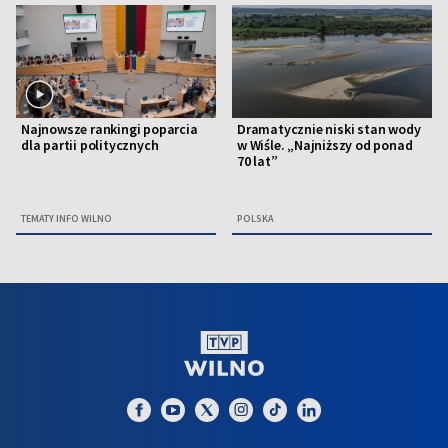
Najnowsze rankingi poparcia
Dramatycznie niski stan wody
dla partii politycznych
w Wiśle. „Najniższy od ponad
70 lat”
TEMATY INFO WILNO
POLSKA