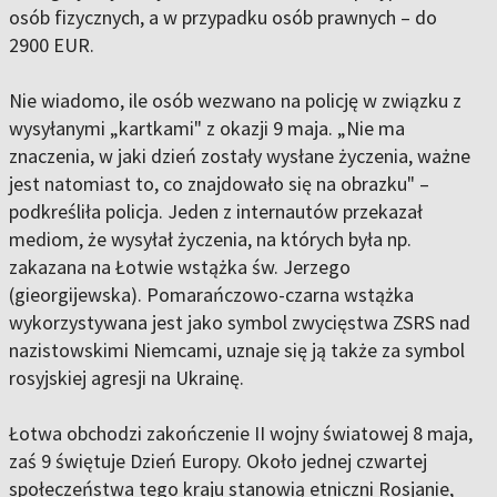
osób fizycznych, a w przypadku osób prawnych – do
2900 EUR.
Nie wiadomo, ile osób wezwano na policję w związku z
wysyłanymi „kartkami" z okazji 9 maja. „Nie ma
znaczenia, w jaki dzień zostały wysłane życzenia, ważne
jest natomiast to, co znajdowało się na obrazku" –
podkreśliła policja. Jeden z internautów przekazał
mediom, że wysyłał życzenia, na których była np.
zakazana na Łotwie wstążka św. Jerzego
(gieorgijewska). Pomarańczowo-czarna wstążka
wykorzystywana jest jako symbol zwycięstwa ZSRS nad
nazistowskimi Niemcami, uznaje się ją także za symbol
rosyjskiej agresji na Ukrainę.
Łotwa obchodzi zakończenie II wojny światowej 8 maja,
zaś 9 świętuje Dzień Europy. Około jednej czwartej
społeczeństwa tego kraju stanowią etniczni Rosjanie,