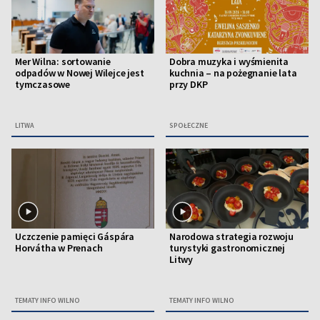
Mer Wilna: sortowanie
Dobra muzyka i wyśmienita
odpadów w Nowej Wilejce jest
kuchnia – na pożegnanie lata
tymczasowe
przy DKP
LITWA
SPOŁECZNE
Uczczenie pamięci Gáspára
Narodowa strategia rozwoju
Horvátha w Prenach
turystyki gastronomicznej
Litwy
TEMATY INFO WILNO
TEMATY INFO WILNO