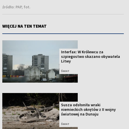
źródło:
PAP, fot.
WIĘCEJ NA TEN TEMAT
Interfax: W Królewcu za
szpiegostwo skazano obywatela
Litwy
ŚWIAT
Susza odsłoniła wraki
niemieckich okrętów z II wojny
światowej na Dunaju
ŚWIAT