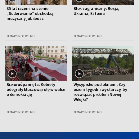
35 lat razem na scenie.
Blok zagraniczny: Rosja,
„Suderwianie” obchodzą
Ukraina, Estonia
muzyczny jubileusz
TEMATY INFO WILNO
TEMATY INFO WILNO
Białoruś pamięta. Kobiety
Wysypisko pod oknami. Czy
odegrały kluczową rolę w walce
osiem tygodni wystarczy, by
o demokrację
rozwiązać problem Nowej
Wilejki?
TEMATY INFO WILNO
TEMATY INFO WILNO