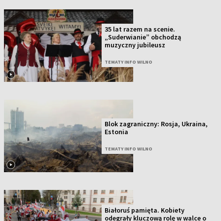
35 lat razem na scenie.
„Suderwianie” obchodzą
muzyczny jubileusz
TEMATY INFO WILNO
Blok zagraniczny: Rosja, Ukraina,
Estonia
TEMATY INFO WILNO
Białoruś pamięta. Kobiety
odegrały kluczową rolę w walce o