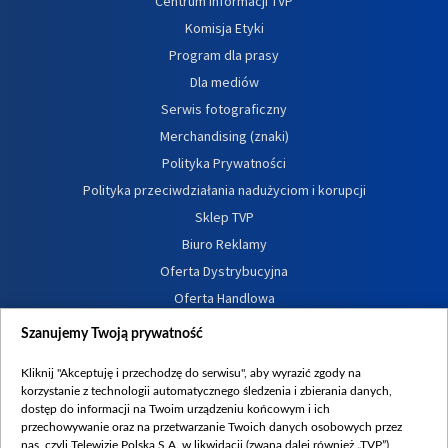
Centrum informacji TVP
Komisja Etyki
Program dla prasy
Dla mediów
Serwis fotograficzny
Merchandising (znaki)
Polityka Prywatności
Polityka przeciwdziałania nadużyciom i korupcji
Sklep TVP
Biuro Reklamy
Oferta Dystrybucyjna
Oferta Handlowa
Dostępność
Szanujemy Twoją prywatność
Moje zgody
Kliknij "Akceptuję i przechodzę do serwisu", aby wyrazić zgody na
Procedura zgłoszeń wewnętrznych
korzystanie z technologii automatycznego śledzenia i zbierania danych,
dostęp do informacji na Twoim urządzeniu końcowym i ich
przechowywanie oraz na przetwarzanie Twoich danych osobowych przez
nas, czyli Telewizję Polską S.A. w likwidacji (zwaną dalej również „TVP”),