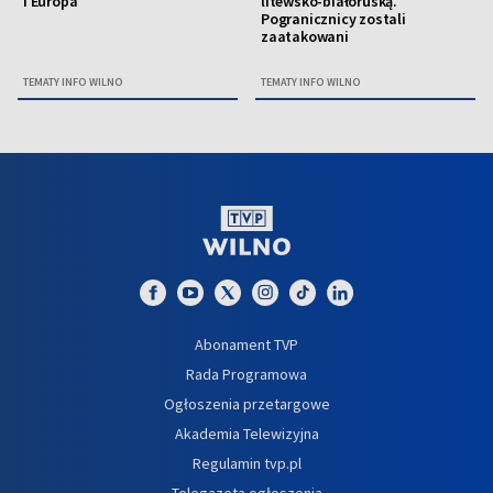
i Europa
litewsko-białoruską.
Pogranicznicy zostali
zaatakowani
TEMATY INFO WILNO
TEMATY INFO WILNO
Abonament TVP
Rada Programowa
Ogłoszenia przetargowe
Akademia Telewizyjna
Regulamin tvp.pl
Telegazeta ogłoszenia