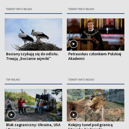
TEMATY INFO WILNO
TEMATY INFO WILNO
Bociany szykują się do odlotu.
Petrauskas członkiem Polskiej
Trwają „bocianie sejmiki”
Akademii
TVP WILNO
TEMATY INFO WILNO
Blok zagraniczny: Ukraina, USA
Kolejny tunel pod granicą