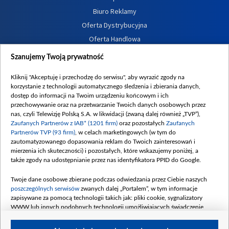
Biuro Reklamy
Oferta Dystrybucyjna
Oferta Handlowa
Dostępność
Szanujemy Twoją prywatność
Moje zgody
Kliknij "Akceptuję i przechodzę do serwisu", aby wyrazić zgody na
Procedura zgłoszeń wewnętrznych
korzystanie z technologii automatycznego śledzenia i zbierania danych,
dostęp do informacji na Twoim urządzeniu końcowym i ich
przechowywanie oraz na przetwarzanie Twoich danych osobowych przez
nas, czyli Telewizję Polską S.A. w likwidacji (zwaną dalej również „TVP”),
Zaufanych Partnerów z IAB* (1201 firm)
oraz pozostałych
Zaufanych
Partnerów TVP (93 firm)
, w celach marketingowych (w tym do
zautomatyzowanego dopasowania reklam do Twoich zainteresowań i
mierzenia ich skuteczności) i pozostałych, które wskazujemy poniżej, a
także zgody na udostępnianie przez nas identyfikatora PPID do Google.
Twoje dane osobowe zbierane podczas odwiedzania przez Ciebie naszych
poszczególnych serwisów
zwanych dalej „Portalem”, w tym informacje
zapisywane za pomocą technologii takich jak: pliki cookie, sygnalizatory
WWW lub innych podobnych technologii umożliwiających świadczenie
dopasowanych i bezpiecznych usług, personalizację treści oraz reklam,
udostępnianie funkcji mediów społecznościowych oraz analizowanie ruchu