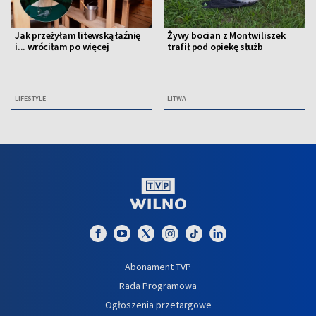
Jak przeżyłam litewską łaźnię
Żywy bocian z Montwiliszek
i... wróciłam po więcej
trafił pod opiekę służb
LIFESTYLE
LITWA
Abonament TVP
Rada Programowa
Ogłoszenia przetargowe