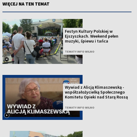
WIĘCEJ NA TEN TEMAT
Festyn Kultury Polskiej w
Ejszyszkach. Weekend pełen
muzyki, śpiewu i tańca
TEMATY INFO WILNO
Wywiad z Alicją Klimaszewską -
współzałożycielką Społecznego
Komitetu Opieki nad Starą Rossą
TEMATY INFO WILNO