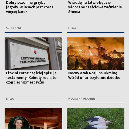
Dobry sezon na grzyby i
W środę na Litwie będzie
jagody. W lasach jest coraz
widoczne częściowe zaćmienie
więcej kurek
Słońca
SPOŁECZNE
LITWA
Litwini coraz częściej spisują
Nocny atak Rosji na Ukrainę.
testamenty. Kobiety robią to
Wśród ofiar trzyletnie dziecko
częściej niż mężczyźni
LITWA
WOJNA NA UKRAINIE