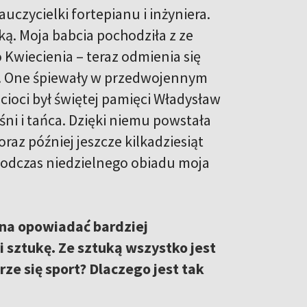
uczycielki fortepianu i inżyniera.
ą. Moja babcia pochodziła z ze
o Kwiecienia – teraz odmienia się
ń. One śpiewały w przedwojennym
 cioci był świętej pamięci Władysław
śni i tańca. Dzięki niemu powstała
oraz później jeszcze kilkadziesiąt
podczas niedzielnego obiadu moja
na opowiadać bardziej
 i sztukę. Ze sztuką wszystko jest
rze się sport? Dlaczego jest tak