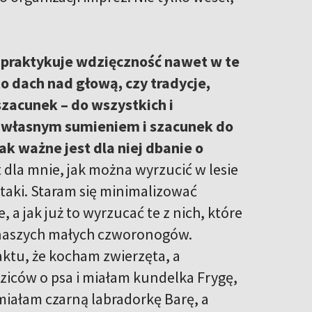
a praktykuje wdzięczność nawet w te
to dach nad głową, czy tradycje,
zacunek – do wszystkich i
 z własnym sumieniem i szacunek do
ak ważne jest dla niej dbanie o
t dla mnie, jak można wyrzucić w lesie
ptaki. Staram się minimalizować
 jak już to wyrzucać te z nich, które
, naszych małych czworonogów.
aktu, że kocham zwierzęta, a
ziców o psa i miałam kundelka Frygę,
 miałam czarną labradorkę Barę, a