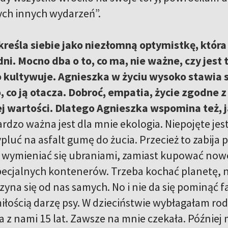
nych innych wydarzeń”.
reśla siebie jako niezłomną optymistkę, któr
dni. Mocno dba o to, co ma, nie ważne, czy jest 
 kultywuje. Agnieszka w życiu wysoko stawia s
 co ją otacza. Dobroć, empatia, życie zgodne
jej wartości. Dlatego Agnieszka wspomina też, j
rdzo ważna jest dla mnie ekologia. Niepojęte jes
pluć na asfalt gumę do żucia. Przecież to zabija 
wymieniać się ubraniami, zamiast kupować nowe, a
specjalnych kontenerów. Trzeba kochać planetę
yna się od nas samych. No i nie da się pominąć f
iłością darzę psy. W dzieciństwie wybłagałam rod
a z nami 15 lat. Zawsze na mnie czekała. Później