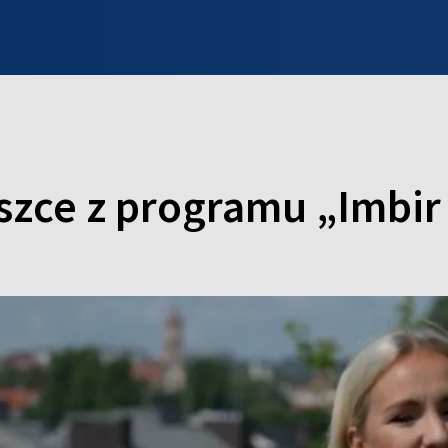
INFO WILNO
WILNO NA DZIEŃ DOBRY
PROGRAMY
ZGŁOŚ
zce z programu „Imbir 