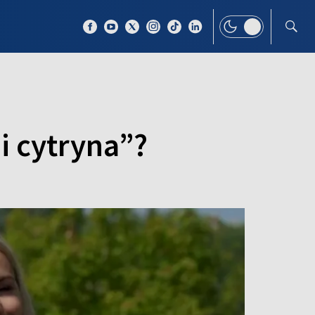
 TEMAT
WIĘCEJ
i cytryna”?