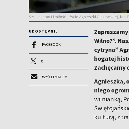
Sztuka, sport i miłość – życie Agnieszki Olszewskiej, fot. 
Zapraszamy 
UDOSTĘPNIJ
Wilno?”. Nas
FACEBOOK
cytryna” Ag
bogatej histo
X
Zachęcamy do
WYŚLIJ MAILEM
Agnieszka, o
niego ogromn
wilnianką, Po
Świętojańskie
kulturą, z tr