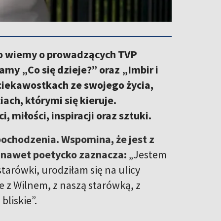
Co wiemy o prowadzących TVP
my „Co się dzieje?” oraz „Imbir i
ciekawostkach ze swojego życia,
iach, którymi się kieruje.
miłości, inspiracji oraz sztuki.
pochodzenia. Wspomina, że jest z
a nawet poetycko zaznacza:
„Jestem
tarówki, urodziłam się na ulicy
ne z Wilnem, z naszą starówką, z
bliskie”.