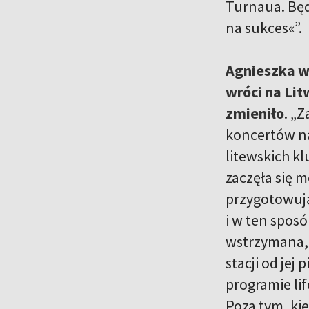
Turnaua. Będ
na sukces«”.
Agnieszka wz
wróci na Lit
zmieniło
. „
koncertów na
litewskich kl
zaczęła się 
przygotowują
i w ten spos
wstrzymana, 
stacji od je
programie li
Poza tym, kie