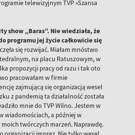
rogramie telewizyjnym TVP »Szansa
ty show „Baras”. Nie wiedziała, że
do programu jej życie całkowicie się
częła się rozwijać. Miałam mnóstwo
Katedralnym, na placu Ratuszowym, w
ka propozycji pracy od razu i tak oto
kowo pracowałam w firmie
encję zajmującą się organizacją wesel
ązku z pandemią ta działalność została
wadziło mnie do TVP Wilno. Jestem w
m w wiadomościach, a później w
iem moich twórczych marzeń. Naprawdę.
 organizacji imprez. Nie tylko wesel,