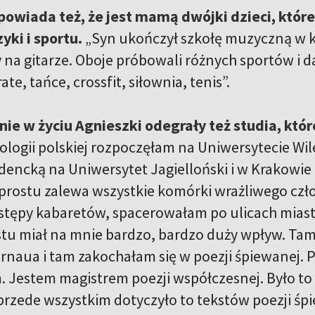
owiada też, że jest mamą dwójki dzieci, które 
yki i sportu.
„Syn ukończył szkołę muzyczną w kl
y na gitarze. Oboje próbowali różnych sportów i d
te, tańce, crossfit, siłownia, tenis”.
ie w życiu Agnieszki odegrały też studia, które
ilologii polskiej rozpoczęłam na Uniwersytecie W
encką na Uniwersytet Jagielloński i w Krakowie
prostu zalewa wszystkie komórki wrażliwego czło
stępy kabaretów, spacerowałam po ulicach miast
stu miał na mnie bardzo, bardzo duży wpływ. Tam
rnaua i tam zakochałam się w poezji śpiewanej. 
 Jestem magistrem poezji współczesnej. Było to 
przede wszystkim dotyczyło to tekstów poezji śp