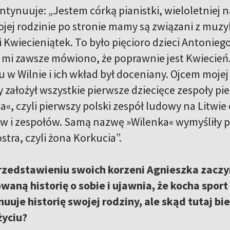
tynuuje: „Jestem córką pianistki, wieloletniej na
jej rodzinie po stronie mamy są związani z muzyk
i Kwiecieniątek. To było pięcioro dzieci Antonieg
e mi zawsze mówiono, że poprawnie jest Kwiecie
 w Wilnie i ich wkład był doceniany. Ojcem mojej
 założył wszystkie pierwsze dziecięce zespoły pie
a«, czyli pierwszy polski zespół ludowy na Litwie 
w i zespołów. Samą nazwę »Wilenka« wymyśliły 
iostra, czyli żona Korkucia”.
rzedstawieniu swoich korzeni Agnieszka zaczy
waną historię o sobie i ujawnia, że kocha sport
nuuje historię swojej rodziny, ale skąd tutaj bie
życiu?