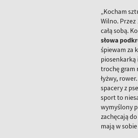
„Kocham sztu
Wilno. Przez 
całą sobą. K
słowa podkr
śpiewam za k
piosenkarką 
trochę gram 
łyżwy, rower.
spacery z ps
sport to nie
wymyślony pr
zachęcają do
mają w sobie 