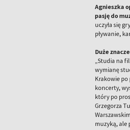
Agnieszka op
pasję do muz
uczyła się gr
pływanie, kara
Duże znaczen
„Studia na f
wymianę stud
Krakowie po 
koncerty, wy
który po pro
Grzegorza Tu
Warszawskim.
muzyką, ale 