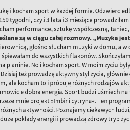
kę i kocham sport w każdej formie. Odzwierciedl
159 tygodni, czyli 3 lata i 3 miesiące prowadziłam
ocham performance, sztukę współczesną, taniec, 
eślane są w ciągu całej rozmowy. „Muzyka jest
ierownicą, głośno słucham muzyki w domu, a w d
i śpiewałam do wszystkich flakonów. Skończyłam 
na pianinie. No i kocham sport. W moim życiu były
 Dzisiaj też prowadzę aktywny styl życia, głównie
em, ale kocham to i próbuję różnych rodzajów akt
samowicie dobra energia. Sport budzi uśmiech na 
zeze mnie projekt »Imbir i cytryna«. Ten program
 różnych aktywności. Poznajemy ciekawych ludzi, k
duże pokłady energii i prowadzą zdrowy tryb życi