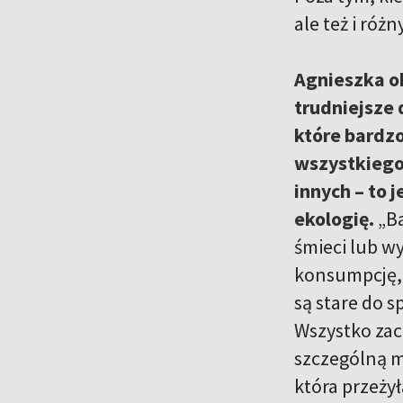
ale też i róż
Agnieszka ok
trudniejsze 
które bardzo
wszystkiego,
innych – to 
ekologię.
„Ba
śmieci lub wy
konsumpcję, 
są stare do 
Wszystko zacz
szczególną m
która przeżył