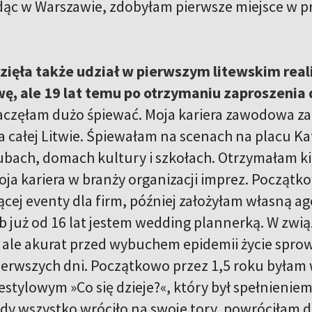
ąc w Warszawie, zdobyłam pierwsze miejsce w p
ięła także udział w pierwszym litewskim reali
wę, ale 19 lat temu po otrzymaniu zaproszenia 
Zaczęłam dużo śpiewać. Moja kariera zawodowa za
 całej Litwie. Śpiewałam na scenach na placu 
ubach, domach kultury i szkołach. Otrzymałam kil
moja kariera w branży organizacji imprez. Począt
cej eventy dla firm, później założyłam własną ag
ób już od 16 lat jestem wedding plannerką. W zwi
ale akurat przed wybuchem epidemii życie spro
j pierwszych dni. Początkowo przez 1,5 roku była
festylowym »Co się dzieje?«, który był spełnien
dy wszystko wróciło na swoje tory, powróciłam do