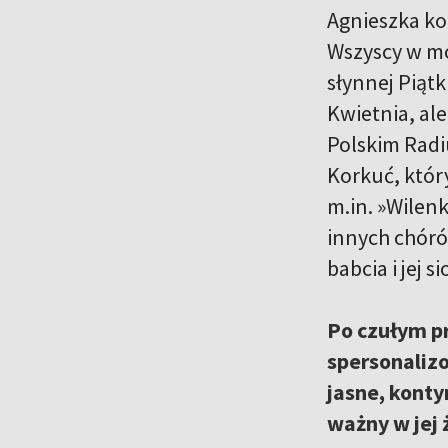
Agnieszka kon
Wszyscy w mo
słynnej Piątk
Kwietnia, al
Polskim Radiu
Korkuć, który
m.in. »Wilenk
innych chóró
babcia i jej s
Po czułym p
spersonalizo
jasne, konty
ważny w jej 