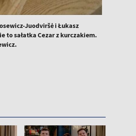
osewicz-Juodviršė i Łukasz
ie to sałatka Cezar z kurczakiem.
ewicz.