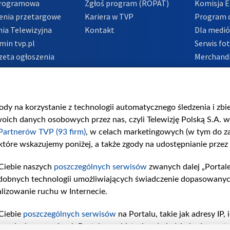
Programowa
Zgłoś program (ROPAT)
Komisja E
enia przetargowe
Kariera w TVP
Program d
ia Telewizyjna
Kontakt
Dla medi
min tvp.pl
Serwis fo
zeta ogłoszenia
Merchandi
acje o nadawcy
Polityka 
Polityka 
nadużycio
gody na korzystanie z technologii automatycznego śledzenia i zb
ch danych osobowych przez nas, czyli Telewizję Polską S.A. w 
Partnerów TVP (93 firm)
, w celach marketingowych (w tym do 
 które wskazujemy poniżej, a także zgody na udostępnianie przez
Ciebie naszych
poszczególnych serwisów
zwanych dalej „Portal
dobnych technologii umożliwiających świadczenie dopasowanych i
lizowanie ruchu w Internecie.
Ciebie
poszczególnych serwisów
na Portalu, takie jak adresy IP
iwaniach w serwisach Portalu czy historia odwiedzin będą prze