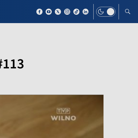
 TEMAT
WIĘCEJ
 #113