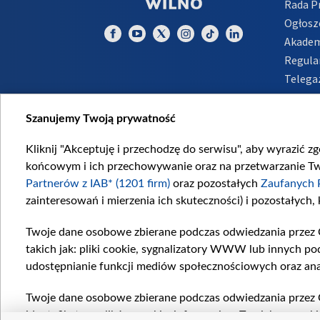
Rada 
Ogłosz
Akadem
Regula
Telega
Inform
Szanujemy Twoją prywatność
Kliknij "Akceptuję i przechodzę do serwisu", aby wyrazić z
końcowym i ich przechowywanie oraz na przetwarzanie Twoi
Partnerów z IAB* (1201 firm)
oraz pozostałych
Zaufanych 
zainteresowań i mierzenia ich skuteczności) i pozostałych,
Twoje dane osobowe zbierane podczas odwiedzania przez 
takich jak: pliki cookie, sygnalizatory WWW lub innych po
udostępnianie funkcji mediów społecznościowych oraz ana
Twoje dane osobowe zbierane podczas odwiedzania przez 
identyfikatory plików cookie, informacje o Twoich wyszuk