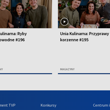
ulinarna: Ryby
Unia Kulinarna: Przyprawy
owodne #196
korzenne #195
NY
MAGAZYNY
ment TVP
Konkursy
Centrum i