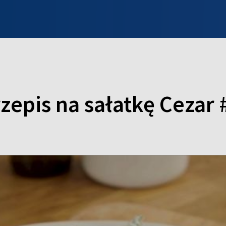
INFO WILNO
WILNO NA DZIEŃ DOBRY
PROGRAMY
ZGŁOŚ
rzepis na sałatkę Cezar