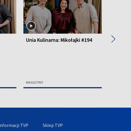
▶
Unia Kulinarna: Mikołajki #194
Unia Kul
MAGAZYNY
MAGAZYNY
nformacji TVP
Sklep TVP