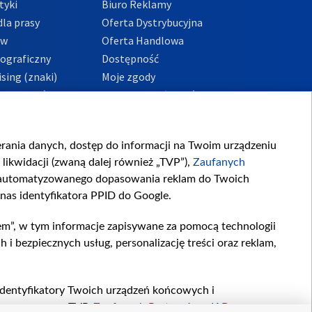
tyki
Biuro Reklamy
la prasy
Oferta Dystrybucyjna
ów
Oferta Handlowa
tograficzny
Dostępność
sing (znaki)
Moje zgody
Prywatności
Procedura zgłoszeń
wewnętrznych
przeciwdziałania
m i korupcji
ierania danych, dostęp do informacji na Twoim urządzeniu
likwidacji (zwaną dalej również „TVP”),
Zaufanych
zautomatyzowanego dopasowania reklam do Twoich
 nas identyfikatora PPID do Google.
em”, w tym informacje zapisywane za pomocą technologii
 bezpiecznych usług, personalizację treści oraz reklam,
, identyfikatory Twoich urządzeń końcowych i
twarzane przez TVP,
Zaufanych Partnerów z IAB
oraz