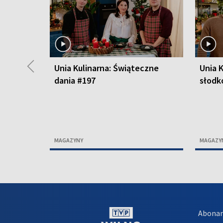
◀
Unia Kulinarna: Świąteczne
Unia K
dania #197
słodk
MAGAZYNY
MAGAZY
Abona