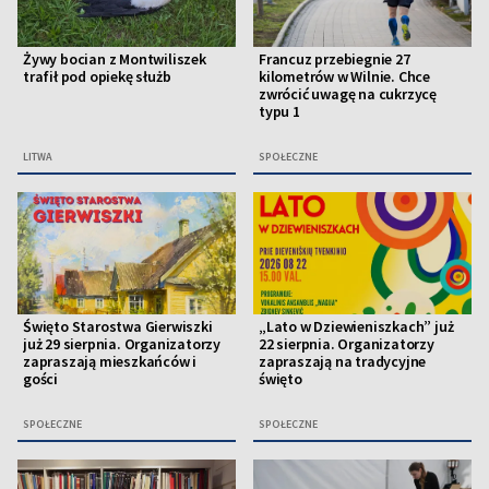
Żywy bocian z Montwiliszek
Francuz przebiegnie 27
trafił pod opiekę służb
kilometrów w Wilnie. Chce
zwrócić uwagę na cukrzycę
typu 1
LITWA
SPOŁECZNE
Święto Starostwa Gierwiszki
„Lato w Dziewieniszkach” już
już 29 sierpnia. Organizatorzy
22 sierpnia. Organizatorzy
zapraszają mieszkańców i
zapraszają na tradycyjne
gości
święto
SPOŁECZNE
SPOŁECZNE