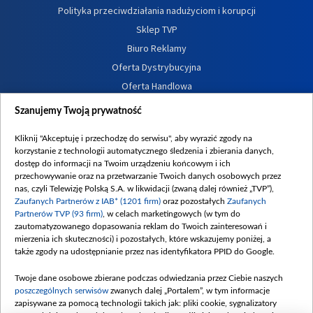
Polityka przeciwdziałania nadużyciom i korupcji
Sklep TVP
Biuro Reklamy
Oferta Dystrybucyjna
Oferta Handlowa
Dostępność
Szanujemy Twoją prywatność
Moje zgody
Kliknij "Akceptuję i przechodzę do serwisu", aby wyrazić zgody na
Procedura zgłoszeń wewnętrznych
korzystanie z technologii automatycznego śledzenia i zbierania danych,
dostęp do informacji na Twoim urządzeniu końcowym i ich
przechowywanie oraz na przetwarzanie Twoich danych osobowych przez
nas, czyli Telewizję Polską S.A. w likwidacji (zwaną dalej również „TVP”),
Zaufanych Partnerów z IAB* (1201 firm)
oraz pozostałych
Zaufanych
Partnerów TVP (93 firm)
, w celach marketingowych (w tym do
zautomatyzowanego dopasowania reklam do Twoich zainteresowań i
mierzenia ich skuteczności) i pozostałych, które wskazujemy poniżej, a
także zgody na udostępnianie przez nas identyfikatora PPID do Google.
Twoje dane osobowe zbierane podczas odwiedzania przez Ciebie naszych
poszczególnych serwisów
zwanych dalej „Portalem”, w tym informacje
zapisywane za pomocą technologii takich jak: pliki cookie, sygnalizatory