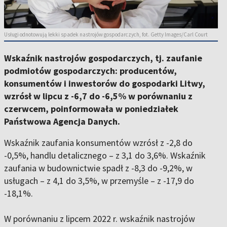
Usługi odnotowują lekki spadek nastrojów gospodarczych, fot. Getty Images/Carl Court
Wskaźnik nastrojów gospodarczych, tj. zaufanie
podmiotów gospodarczych: producentów,
konsumentów i inwestorów do gospodarki Litwy,
wzrósł w lipcu z -6,7 do -6,5% w porównaniu z
czerwcem, poinformowała w poniedziałek
Państwowa Agencja Danych.
Wskaźnik zaufania konsumentów wzrósł z -2,8 do
-0,5%, handlu detalicznego – z 3,1 do 3,6%. Wskaźnik
zaufania w budownictwie spadł z -8,3 do -9,2%, w
usługach – z 4,1 do 3,5%, w przemyśle – z -17,9 do
-18,1%.
W porównaniu z lipcem 2022 r. wskaźnik nastrojów