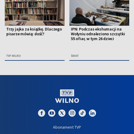
Trzy jajka za książkę. Dlaczego
IPN: Podczas ekshumacji na
pisarze mówią: dość?
Wołyniu odnaleziono szczątki
55 ofiar, w tym 26 dzieci
TVP WILNO
ŚWIAT
Abonament TVP