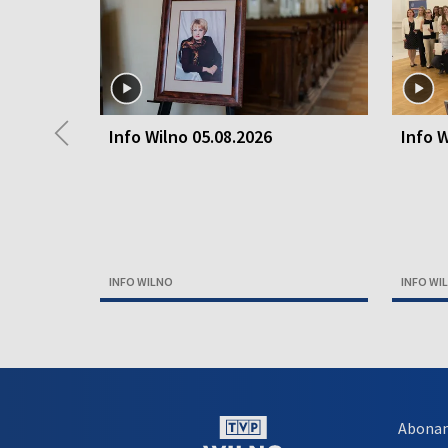
◀
Info Wilno 05.08.2026
Info W
INFO WILNO
INFO WI
Abona