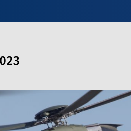
INFO WILNO
WILNO NA DZIEŃ DOBRY
PROGRAMY
ZGŁOŚ
2023