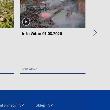
▶
Info Wilno 01.08.2026
Info Wil
INFO WILNO
INFO WILNO
nformacji TVP
Sklep TVP