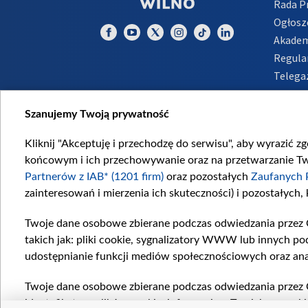
Rada 
Ogłosz
Akadem
Regula
Telega
Inform
Szanujemy Twoją prywatność
Kliknij "Akceptuję i przechodzę do serwisu", aby wyrazić z
końcowym i ich przechowywanie oraz na przetwarzanie Twoi
Partnerów z IAB* (1201 firm)
oraz pozostałych
Zaufanych 
zainteresowań i mierzenia ich skuteczności) i pozostałych,
Twoje dane osobowe zbierane podczas odwiedzania przez 
takich jak: pliki cookie, sygnalizatory WWW lub innych po
udostępnianie funkcji mediów społecznościowych oraz ana
Twoje dane osobowe zbierane podczas odwiedzania przez 
identyfikatory plików cookie, informacje o Twoich wyszuk