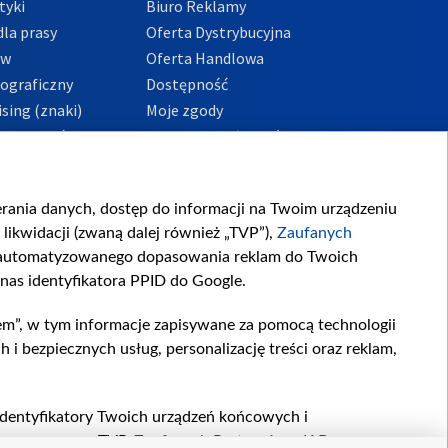
tyki
Biuro Reklamy
la prasy
Oferta Dystrybucyjna
ów
Oferta Handlowa
tograficzny
Dostępność
sing (znaki)
Moje zgody
Prywatności
Procedura zgłoszeń
wewnętrznych
przeciwdziałania
m i korupcji
ierania danych, dostęp do informacji na Twoim urządzeniu
likwidacji (zwaną dalej również „TVP”),
Zaufanych
zautomatyzowanego dopasowania reklam do Twoich
 nas identyfikatora PPID do Google.
em”, w tym informacje zapisywane za pomocą technologii
 bezpiecznych usług, personalizację treści oraz reklam,
, identyfikatory Twoich urządzeń końcowych i
twarzane przez TVP,
Zaufanych Partnerów z IAB
oraz