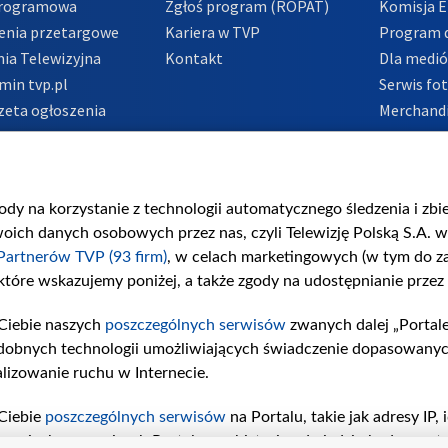
Programowa
Zgłoś program (ROPAT)
Komisja E
enia przetargowe
Kariera w TVP
Program d
ia Telewizyjna
Kontakt
Dla medi
min tvp.pl
Serwis fo
zeta ogłoszenia
Merchandi
acje o nadawcy
Polityka 
Polityka 
nadużycio
gody na korzystanie z technologii automatycznego śledzenia i zb
ch danych osobowych przez nas, czyli Telewizję Polską S.A. w 
Partnerów TVP (93 firm)
, w celach marketingowych (w tym do 
 które wskazujemy poniżej, a także zgody na udostępnianie przez
Ciebie naszych
poszczególnych serwisów
zwanych dalej „Portal
dobnych technologii umożliwiających świadczenie dopasowanych i
lizowanie ruchu w Internecie.
Ciebie
poszczególnych serwisów
na Portalu, takie jak adresy IP
iwaniach w serwisach Portalu czy historia odwiedzin będą prze