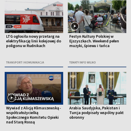
LTG ogłosiła nowy przetarg na
Festyn Kultury Polskiej w
elektryfikację linii kolejowej do
Ejszyszkach. Weekend pełen
poligonu w Rudnikach
muzyki, śpiewu i tańca
TRANSPORT I KOMUNIKACJA
TEMATY INFO WILNO
Wywiad z Alicją Klimaszewską -
Arabia Saudyjska, Pakistan i
współzałożycielką
Turcja podpisały wspólny pakt
Społecznego Komitetu Opieki
obronny
nad Starą Rossą