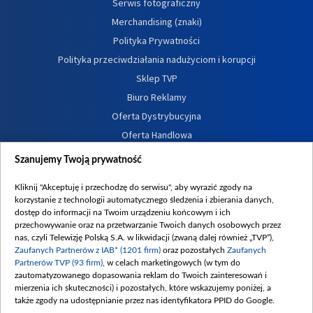
Serwis fotograficzny
Merchandising (znaki)
Polityka Prywatności
Polityka przeciwdziałania nadużyciom i korupcji
Sklep TVP
Biuro Reklamy
Oferta Dystrybucyjna
Oferta Handlowa
Dostępność
Szanujemy Twoją prywatność
Moje zgody
Kliknij "Akceptuję i przechodzę do serwisu", aby wyrazić zgody na
Procedura zgłoszeń wewnętrznych
korzystanie z technologii automatycznego śledzenia i zbierania danych,
dostęp do informacji na Twoim urządzeniu końcowym i ich
przechowywanie oraz na przetwarzanie Twoich danych osobowych przez
nas, czyli Telewizję Polską S.A. w likwidacji (zwaną dalej również „TVP”),
Zaufanych Partnerów z IAB* (1201 firm)
oraz pozostałych
Zaufanych
Partnerów TVP (93 firm)
, w celach marketingowych (w tym do
zautomatyzowanego dopasowania reklam do Twoich zainteresowań i
mierzenia ich skuteczności) i pozostałych, które wskazujemy poniżej, a
także zgody na udostępnianie przez nas identyfikatora PPID do Google.