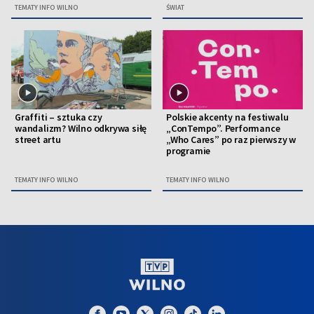
TEMATY INFO WILNO
ŚWIAT
Graffiti – sztuka czy
Polskie akcenty na festiwalu
wandalizm? Wilno odkrywa siłę
„ConTempo”. Performance
street artu
„Who Cares” po raz pierwszy w
programie
TEMATY INFO WILNO
TEMATY INFO WILNO