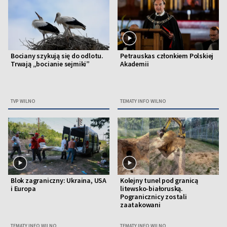
Bociany szykują się do odlotu.
Petrauskas członkiem Polskiej
Trwają „bocianie sejmiki”
Akademii
TVP WILNO
TEMATY INFO WILNO
Blok zagraniczny: Ukraina, USA
Kolejny tunel pod granicą
i Europa
litewsko-białoruską.
Pogranicznicy zostali
zaatakowani
TEMATY INFO WILNO
TEMATY INFO WILNO