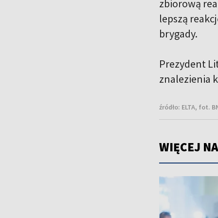
zbiorową reak
lepszą reakc
brygady.
Prezydent Lit
znalezienia 
źródło:
ELTA, fot. 
WIĘCEJ NA