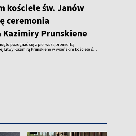
m kościele św. Janów
ię ceremonia
 Kazimiry Prunskiene
ogło pożegnać się z pierwszą premierką
j Litwy Kazimirą Prunskien
ė
w wileńskim kościele św.
ch od 14 do 20. Wieczorem w kościele odprawione
.