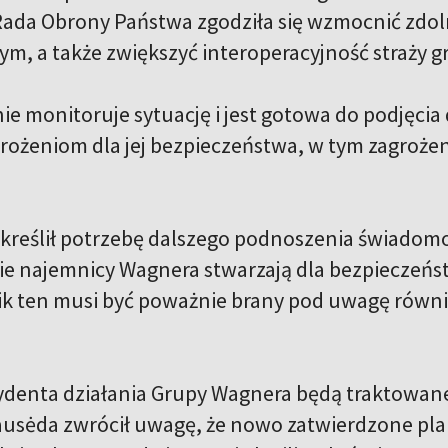
. Rada Obrony Państwa zgodziła się wzmocnić zd
m, a także zwiększyć interoperacyjność straży gr
ie monitoruje sytuację i jest gotowa do podjęcia 
rożeniom dla jej bezpieczeństwa, w tym zagrożen
kreślił potrzebę dalszego podnoszenia świadom
kie najemnicy Wagnera stwarzają dla bezpieczeńs
k ten musi być poważnie brany pod uwagę równie
denta działania Grupy Wagnera będą traktowane 
Nausėda zwrócił uwagę, że nowo zatwierdzone p