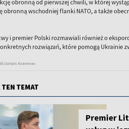
cję obronną od pierwszej chwili, w której wystąp
ję obronną wschodniej flanki NATO, a także obecn
wy i premier Polski rozmawiali również o eksporc
konkretnych rozwiązań, które pomogą Ukrainie z
BNS/Jurijus Azanovas
 TEN TEMAT
Premier Lit