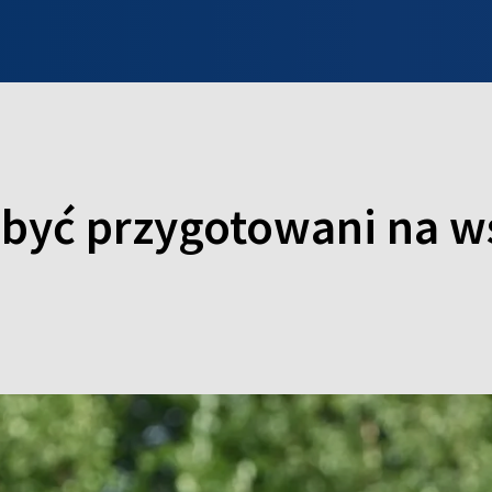
INFO WILNO
WILNO NA DZIEŃ DOBRY
PROGRAMY
ZGŁOŚ
być przygotowani na w