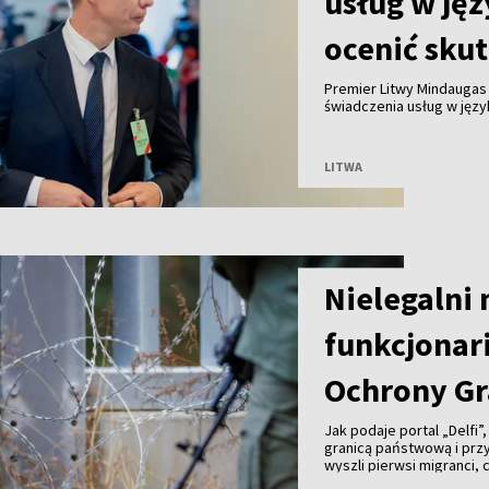
usług w jęz
ocenić skut
Premier Litwy Mindaugas
świadczenia usług w języ
których mieszkańców tak
grup społecznych – m.in. 
indywidualnie.
LITWA
Nielegalni
funkcjonari
Ochrony Gr
Jak podaje portal „Delfi”
granicą państwową i prz
wyszli pierwsi migranci,
kajdankami. Chwilę późni