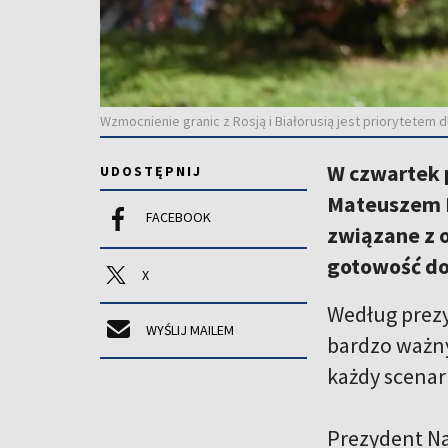
Wzmocnienie granic z Rosją i Białorusią jest priorytetem d
W czwartek 
UDOSTĘPNIJ
Mateuszem M
FACEBOOK
związane z 
gotowość do
X
Według prezy
WYŚLIJ MAILEM
bardzo ważny
każdy scenar
Prezydent Na