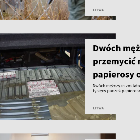
zaatakowały funkcjonari
pogranicznicy byli zmusz
LITWA
Dwóch męż
przemycić 
papierosy o
Dwóch mężczyzn zostało 
tysięcy paczek papieros
przekraczała 2 mln euro 
LITWA