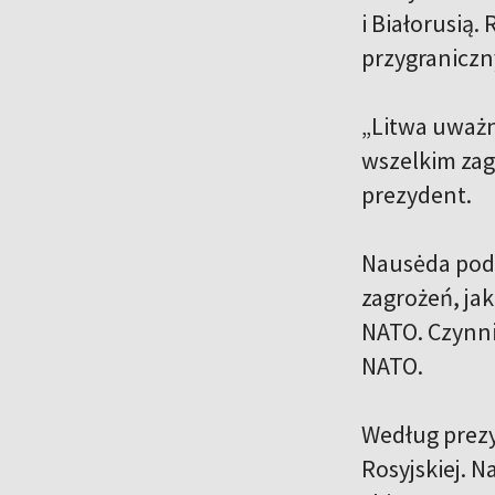
i Białorusią
przygraniczny
„Litwa uważn
wszelkim zag
prezydent.
Nausėda pod
zagrożeń, ja
NATO. Czynni
NATO.
Według prezy
Rosyjskiej. 