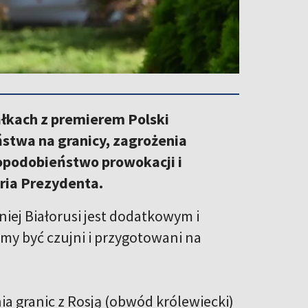
łkach z premierem Polski
twa na granicy, zagrożenia
opodobieństwo prowokacji i
ria Prezydenta.
ej Białorusi jest dodatkowym i
y być czujni i przygotowani na
a granic z Rosją (obwód królewiecki)