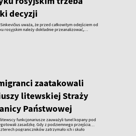
yku rosyjskim trzeba
ki decyzji
 Sinkevičius uważa, że przed całkowitym odejściem od
ku rosyjskim należy dokładnie przeanalizować,
a decyzja dotknie. Jego zdaniem sytuację różnych
obywateli Rosji, Białorusi i Ukrainy – należy oceniać
 migranci zaatakowali
uszy litewskiej Straży
anicy Państwowej
, litewscy funkcjonariusze zauważyli tunel kopany pod
ygotowali zasadzkę. Gdy z podziemnego przejścia
 czterech pograniczników zatrzymało ich i skuło
ej z tunelu wyszło około 20 kolejnych osób, które