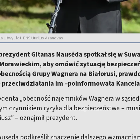
la Litwy, fot. BNS/Jurijus Azanovas
prezydent Gitanas Nausėda spotkał się w Suwa
orawieckim, aby omówić sytuację bezpieczeńs
obecnością Grupy Wagnera na Białorusi, prawd
 przeciwdziałania im –poinformowała Kancela
denta „obecność najemników Wagnera w sąsiedni
m czynnikiem ryzyka dla bezpieczeństwa – musim
iusz” – oznajmił prezydent.
usėda podkreślił znaczenie dalszego wzmacniani