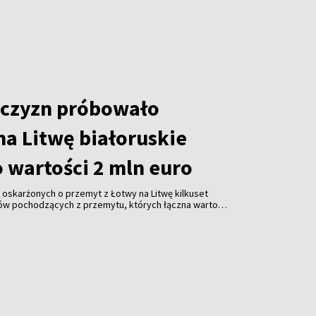
uszy. Wobec przewagi liczebnej napastników
eni się wycofać.
czyzn próbowało
na Litwę białoruskie
 wartości 2 mln euro
oskarżonych o przemyt z Łotwy na Litwę kilkuset
ów pochodzących z przemytu, których łączna wartość
– poinformowała w środę Prokuratura Generalna Litwy.