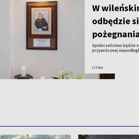
W wileński
odbędzie s
pożegnania
Społeczeństwo będzie m
przywróconej niepodległe
Janów w środę w godzina
będą msze św. za zmarłą
LITWA