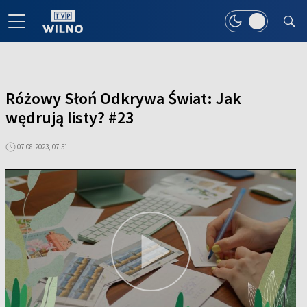
Różowy Słoń Odkrywa Świat: Jak
wędrują listy? #23
07.08.2023, 07:51