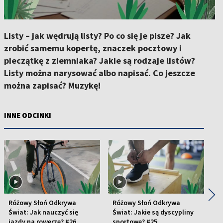
Listy – jak wędrują listy? Po co się je pisze? Jak
zrobić samemu kopertę, znaczek pocztowy i
pieczątkę z ziemniaka? Jakie są rodzaje listów?
Listy można narysować albo napisać. Co jeszcze
można zapisać? Muzykę!
INNE ODCINKI
◀
▶
Różowy Słoń Odkrywa
Różowy Słoń Odkrywa
R
Świat: Jak nauczyć się
Świat: Jakie są dyscypliny
Św
jazdy na rowerze? #26
sportowe? #25
m