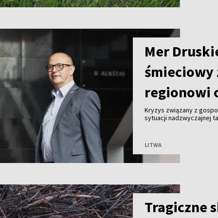
Mer Druski
śmieciowy 
regionowi 
Kryzys związany z gosp
sytuacji nadzwyczajnej ta
Malinauskas alarmuje, że
Kogeneracyjna nie przyjm
LITWA
Tragiczne 