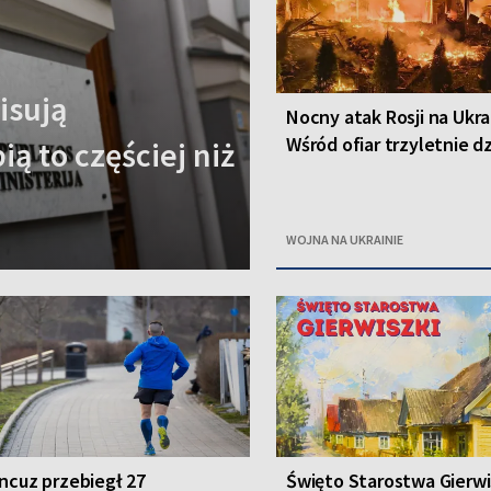
isują
Nocny atak Rosji na Ukra
Wśród ofiar trzyletnie d
ą to częściej niż
WOJNA NA UKRAINIE
ncuz przebiegł 27
Święto Starostwa Gierwis