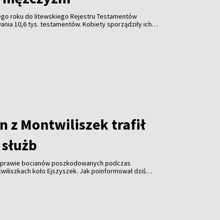
go roku do litewskiego Rejestru Testamentów
nia 10,6 tys. testamentów. Kobiety sporządziły ich
zyźni – wynika z danych Ministerstwa Sprawiedliwości
 z Montwiliszek trafił
 służb
 sprawie bocianów poszkodowanych podczas
wiliszkach koło Ejszyszek. Jak poinformował dziś
i pan Krzysztof Gotowiecki, wczoraj wieczorem
ejsce i zabrały żywego, rannego bociana.