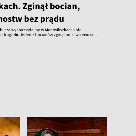
kach. Zginął bocian,
mostw bez prądu
burza wystarczyła, by w Montwiliszkach koło
 tragedii. Jeden z bocianów zginął po zawaleniu się
azda. Gwałtowne nawałnice, które przeszły nad Litwą,
 odbiorców i spowodowały liczne zniszczenia.