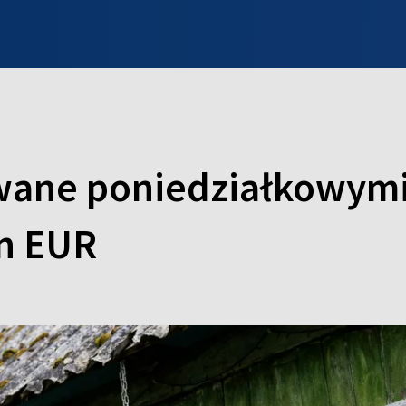
INFO WILNO
WILNO NA DZIEŃ DOBRY
PROGRAMY
ZGŁOŚ
ane poniedziałkowymi
ln EUR