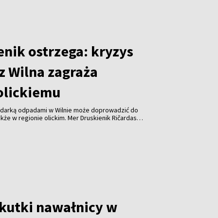
enik ostrzega: kryzys
z Wilna zagraża
olickiemu
odarką odpadami w Wilnie może doprowadzić do
kże w regionie olickim. Mer Druskienik Ričardas
 od początku sierpnia Wileńska Elektrociepłownia
uje już do spalania odpadów z tego regionu.
skutki nawałnicy w