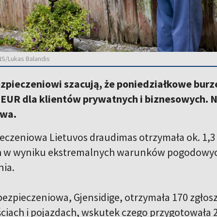
BNS/Lukas Balandis
ezpieczeniowi szacują, że poniedziałkowe bu
EUR dla klientów prywatnych i biznesowych. Na
twa.
eczeniowa Lietuvos draudimas otrzymała ok. 1,3 
h w wyniku ekstremalnych warunków pogodowych 
ia.
bezpieczeniowa, Gjensidige, otrzymała 170 zgło
iach i pojazdach, wskutek czego przygotowała 