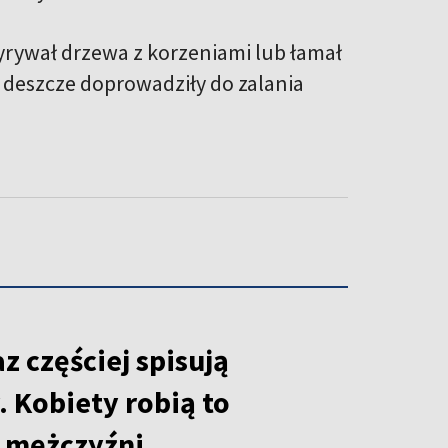
wyrywał drzewa z korzeniami lub łamał
ne deszcze doprowadziły do zalania
az częściej spisują
 Kobiety robią to
ż mężczyźni