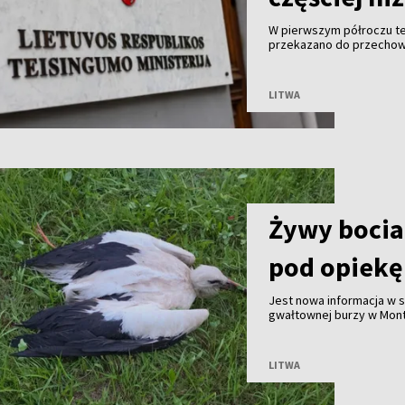
W pierwszym półroczu te
przekazano do przechowa
znacznie więcej niż mężc
Litwy.
LITWA
Żywy bocian
pod opiekę
Jest nowa informacja w
gwałtownej burzy w Mont
mieszkaniec miejscowośc
służby przyjechały na mi
LITWA