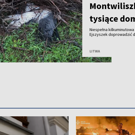
Montwilisz
tysiące do
Niespełna kilkuminutowa 
Ejszyszek doprowadzić do
części wieloletniego gni
pozbawiły prądu tysiące
LITWA