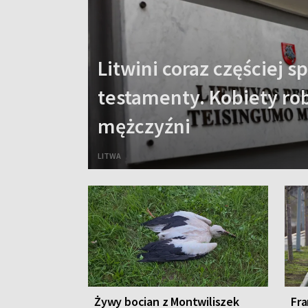
Litwini coraz częściej sp
testamenty. Kobiety robi
mężczyźni
LITWA
Żywy bocian z Montwiliszek
Fra