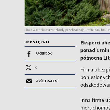
Litwa w cieniu burz: Szkody przekraczają 1 mln EUR, fot. 
Eksperci ub
UDOSTĘPNIJ
ponad 1 mln 
FACEBOOK
północna Li
X
Firma ubezpi
poniesionyc
WYŚLIJ MAILEM
odszkodowan
Inna firma u
nieruchomośc