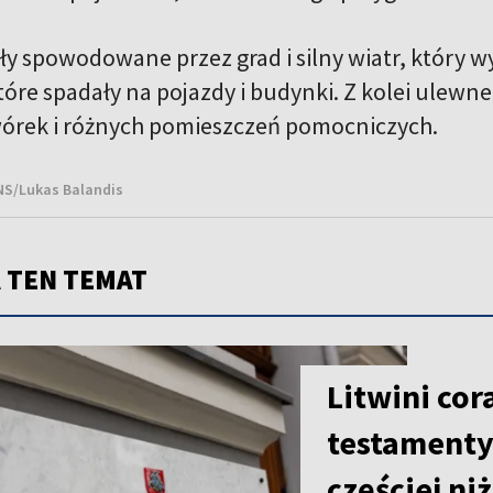
ły spowodowane przez grad i silny wiatr, który 
które spadały na pojazdy i budynki. Z kolei ulew
órek i różnych pomieszczeń pomocniczych.
BNS/Lukas Balandis
 TEN TEMAT
Litwini cor
testamenty.
częściej ni