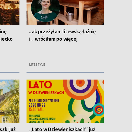
inę.
Jak przeżyłam litewską łaźnię
ziecko
i... wróciłam po więcej
LIFESTYLE
zki już
„Lato w Dziewieniszkach” już