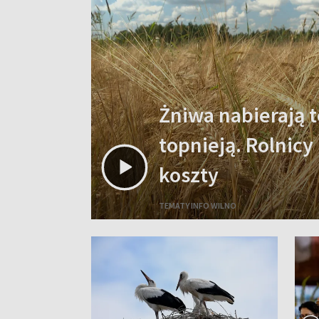
Żniwa nabierają t
topnieją. Rolnicy
koszty
TEMATY INFO WILNO