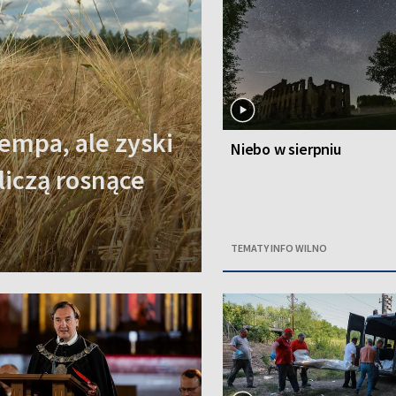
empa, ale zyski
Niebo w sierpniu
 liczą rosnące
TEMATY INFO WILNO