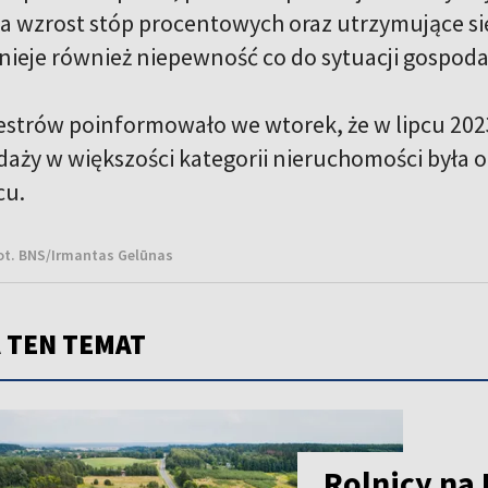
a wzrost stóp procentowych oraz utrzymujące s
nieje również niepewność co do sytuacji gospodar
strów poinformowało we wtorek, że w lipcu 2023 
aży w większości kategorii nieruchomości była o
cu.
ot. BNS/Irmantas Gelūnas
 TEN TEMAT
Rolnicy na 