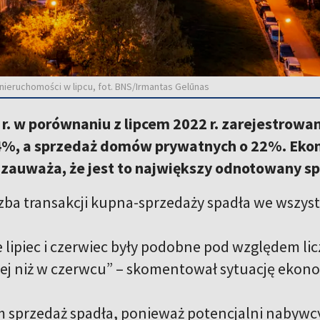
nieruchomości w lipcu, fot. BNS/Irmantas Gelūnas
 r. w porównaniu z lipcem 2022 r. zarejestrow
4%, a sprzedaż domów prywatnych o 22%. Eko
zauważa, że jest to największy odnotowany spa
iczba transakcji kupna-sprzedaży spadła we wszys
 lipiec i czerwiec były podobne pod względem licz
ej niż w czerwcu” – skomentował sytuację ekono
 sprzedaż spadła, ponieważ potencjalni nabywcy