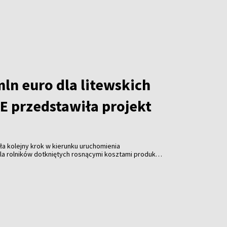
ałalności oraz rosnące wydatki związane z
z badania przeprowadzonego przez firmę Norstat na
.
ln euro dla litewskich
E przedstawiła projekt
ła kolejny krok w kierunku uruchomienia
a rolników dotkniętych rosnącymi kosztami produkcji.
tu rozporządzenia wynika, że do Litwy ma trafić
państwa członkowskie będą mogły zwiększyć unijne
ie, dokładając środki z własnych budżetów.