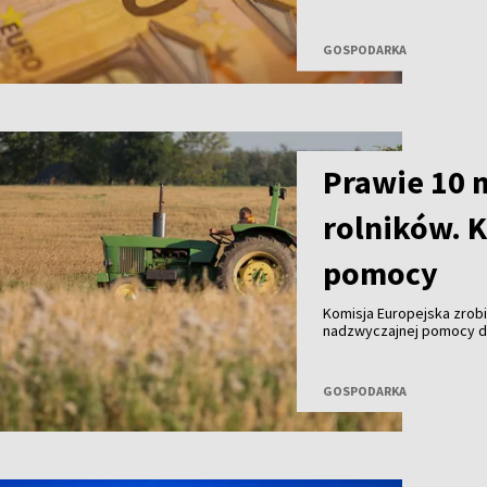
kosztów prowadzenia dzi
zatrudnieniem – wynika 
zlecenie banku „Luminor”
GOSPODARKA
Prawie 10 m
rolników. K
pomocy
Komisja Europejska zrobi
nadzwyczajnej pomocy dl
Z przedstawionego projek
niemal 9,8 mln euro, a 
wsparcie nawet trzykrotn
GOSPODARKA