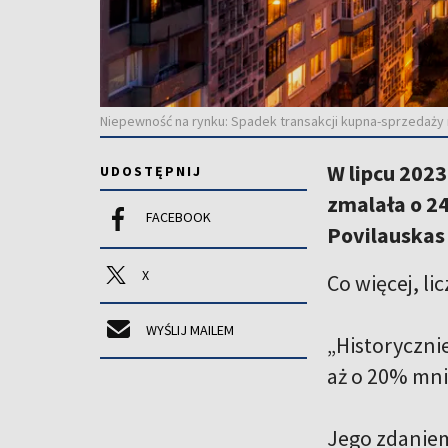
Niepewność na rynku: Spadek transakcji kupna-sprzedaży 
W lipcu 2023
UDOSTĘPNIJ
zmalała o 2
FACEBOOK
Povilauskas 
X
Co więcej, l
WYŚLIJ MAILEM
„Historycznie
aż o 20% mni
Jego zdaniem