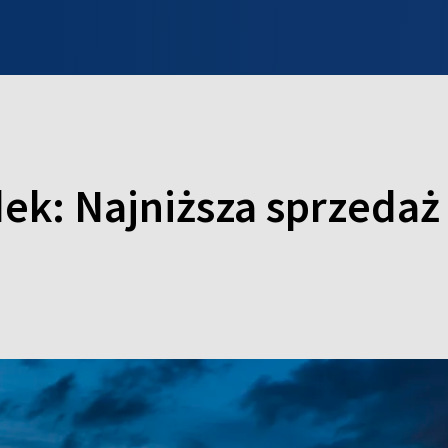
INFO WILNO
WILNO NA DZIEŃ DOBRY
PROGRAMY
ZGŁOŚ
ek: Najniższa sprzedaż