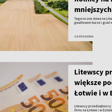
mniejszych 
Tegoroczne żniwa na Litw
gwałtowne burze i grad w
zostało zniszczonych; w
ziemniaków, marchwi i ceb
zbiorów, ale także gorsze
GOSPODARKA
Litewscy p
większe po
Łotwie i w 
Litewscy przedsiębiorcy 
firmy na Łotwie i w Esto