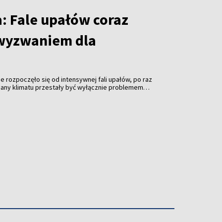
: Fale upałów coraz
wyzwaniem dla
e rozpoczęło się od intensywnej fali upałów, po raz
miany klimatu przestały być wyłącznie problemem
raźniej stają się również wyzwaniem dla gospodarki,
po wzrostu gospodarczego, jak i poziom inflacji.
ze badania Europejskiego Banku Centralnego (ECB), z
remalne temperatury ograniczają aktywność
ie zwiększają presję na wzrost cen żywności –
gorodinas, ekonomista banku Citadele.