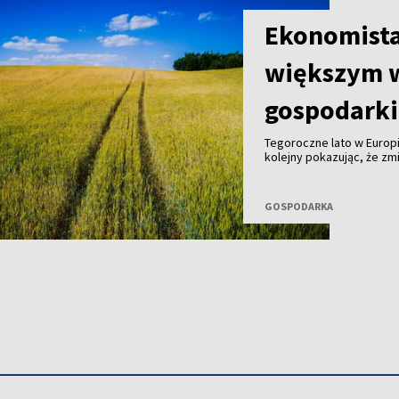
Ekonomista
większym 
gospodarki
Tegoroczne lato w Europi
kolejny pokazując, że z
środowiskowym. Coraz wy
wpływając zarówno na tem
Potwierdzają to najnows
GOSPODARKA
których wynika, że ekst
gospodarczą i jednocześn
wskazuje Aleksandras Iz