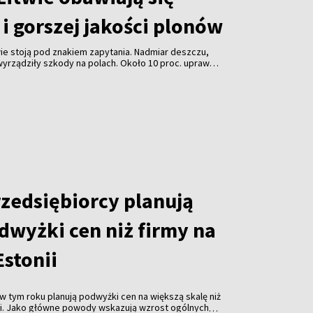
i gorszej jakości plonów
ie stoją pod znakiem zapytania. Nadmiar deszczu,
yrządziły szkody na polach. Około 10 proc. upraw
 gospodarstwach warzywnych straty dotyczą m.in.
uli. Rolnicy obawiają się nie tylko mniejszych
j jakości plonów.
rzedsiębiorcy planują
dwyżki cen niż firmy na
Estonii
w tym roku planują podwyżki cen na większą skalę niż
nii. Jako główne powody wskazują wzrost ogólnych