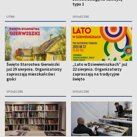
typu 1
LITWA
SPOŁECZNE
Święto Starostwa Gierwiszki
„Lato w Dziewieniszkach” już
już 29 sierpnia. Organizatorzy
22 sierpnia. Organizatorzy
zapraszają mieszkańców i
zapraszają na tradycyjne
gości
święto
SPOŁECZNE
SPOŁECZNE