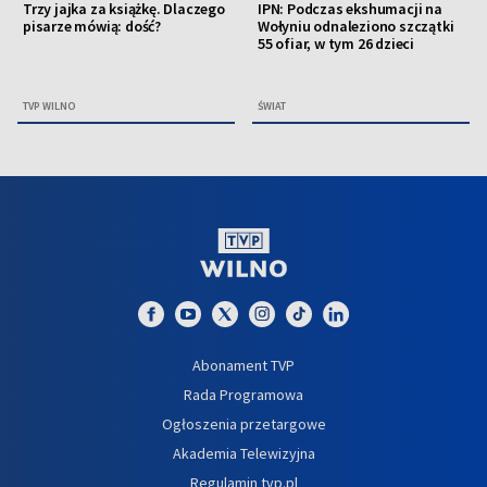
Trzy jajka za książkę. Dlaczego
IPN: Podczas ekshumacji na
pisarze mówią: dość?
Wołyniu odnaleziono szczątki
55 ofiar, w tym 26 dzieci
TVP WILNO
ŚWIAT
Abonament TVP
Rada Programowa
Ogłoszenia przetargowe
Akademia Telewizyjna
Regulamin tvp.pl