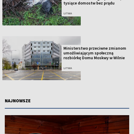
tysiące domostw bez prądu
LITWA
Ministerstwo przeciwne zmianom
umożliwiającym społeczną
rozbiórkę Domu Moskwy w Wilnie
LITWA
NAJNOWSZE