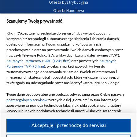
Oferta Dystrybucyjna
Oferta Handlowa
Dostępność
Szanujemy Twoją prywatność
Moje zgody
Kliknij "Akceptuję i przechodzę do serwisu", aby wyrazić zgody na
Procedura zgłoszeń wewnętrznych
korzystanie z technologii automatycznego śledzenia i zbierania danych,
dostęp do informacji na Twoim urządzeniu końcowym i ich
przechowywanie oraz na przetwarzanie Twoich danych osobowych przez
nas, czyli Telewizję Polską S.A. w likwidacji (zwaną dalej również „TVP”),
Zaufanych Partnerów z IAB* (1201 firm)
oraz pozostałych
Zaufanych
Partnerów TVP (93 firm)
, w celach marketingowych (w tym do
zautomatyzowanego dopasowania reklam do Twoich zainteresowań i
mierzenia ich skuteczności) i pozostałych, które wskazujemy poniżej, a
także zgody na udostępnianie przez nas identyfikatora PPID do Google.
Twoje dane osobowe zbierane podczas odwiedzania przez Ciebie naszych
poszczególnych serwisów
zwanych dalej „Portalem”, w tym informacje
zapisywane za pomocą technologii takich jak: pliki cookie, sygnalizatory
WWW lub innych podobnych technologii umożliwiających świadczenie
dopasowanych i bezpiecznych usług, personalizację treści oraz reklam,
udostępnianie funkcji mediów społecznościowych oraz analizowanie ruchu
Akceptuję i przechodzę do serwisu
w Internecie.