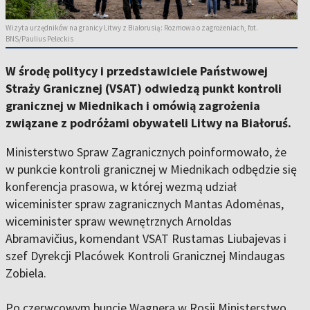
Wizyta urzędników na granicy Litwy z Białorusią: Rozmowa o zagrożeniach, fot.
BNS/Paulius Peleckis
W środę politycy i przedstawiciele Państwowej
Straży Granicznej (VSAT) odwiedzą punkt kontroli
granicznej w Miednikach i omówią zagrożenia
związane z podróżami obywateli Litwy na Białoruś.
Ministerstwo Spraw Zagranicznych poinformowało, że
w punkcie kontroli granicznej w Miednikach odbędzie się
konferencja prasowa, w której wezmą udział
wiceminister spraw zagranicznych Mantas Adomėnas,
wiceminister spraw wewnętrznych Arnoldas
Abramavičius, komendant VSAT Rustamas Liubajevas i
szef Dyrekcji Placówek Kontroli Granicznej Mindaugas
Zobiela.
Po czerwcowym buncie Wagnera w Rosji Ministerstwo