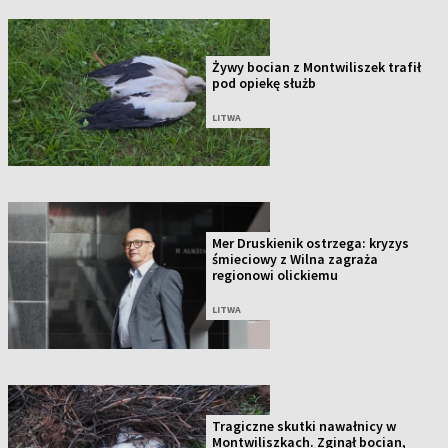
Żywy bocian z Montwiliszek trafił
pod opiekę służb
LITWA
Mer Druskienik ostrzega: kryzys
śmieciowy z Wilna zagraża
regionowi olickiemu
LITWA
Tragiczne skutki nawałnicy w
Montwiliszkach. Zginął bocian,