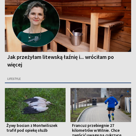
Jak przeżyłam litewską łaźnię i... wróciłam po
więcej
LIFESTYLE
Żywy bocian z Montwiliszek
Francuz przebiegnie 27
trafił pod opiekę służb
kilometrów w Wilnie. Chce
zwrócić uwagę na cukrzycę