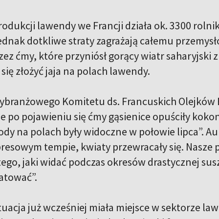
odukcji lawendy we Francji działa ok. 3300 rolnik
ednak dotkliwe straty zagrażają całemu przemysłow
ez ćmy, które przyniósł gorący wiatr saharyjski 
ię złożyć jaja na polach lawendy.
ybranżowego Komitetu ds. Francuskich Olejków E
e po pojawieniu się ćmy gąsienice opuściły kokon
ody na polach były widoczne w połowie lipca”. Au
presowym tempie, kwiaty przewracały się. Nasze p
go, jaki widać podczas okresów drastycznej suszy
atować”.
uacja już wcześniej miała miejsce w sektorze law