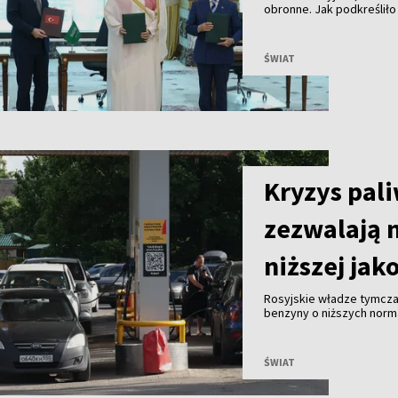
obronne. Jak podkreśliło
umowa ma zacieśnić wspó
wymierzona przeciwko ż
ŚWIAT
Kryzys pal
zezwalają 
niższej jak
Rosyjskie władze tymcza
benzyny o niższych norma
antykryzysowe mające z
paliwa.
ŚWIAT