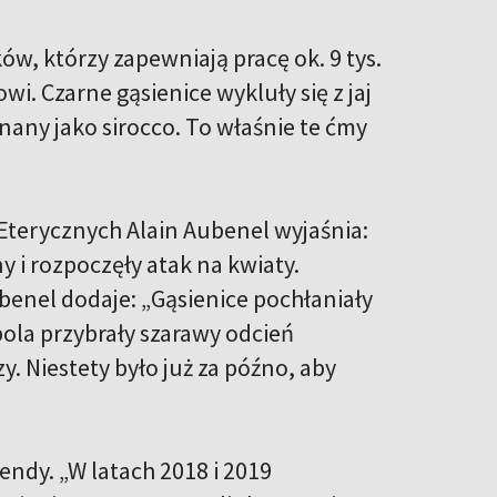
ów, którzy zapewniają pracę ok. 9 tys.
i. Czarne gąsienice wykluły się z jaj
znany jako sirocco. To właśnie te ćmy
terycznych Alain Aubenel wyjaśnia:
y i rozpoczęły atak na kwiaty.
benel dodaje: „Gąsienice pochłaniały
ola przybrały szarawy odcień
. Niestety było już za późno, aby
endy. „W latach 2018 i 2019