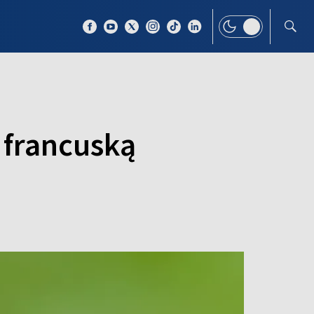
 TEMAT
WIĘCEJ
 francuską