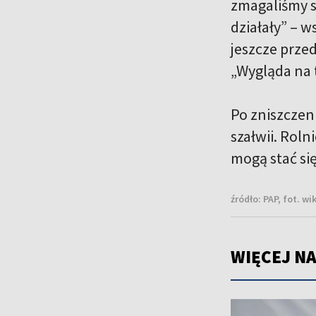
zmagaliśmy s
działały” – w
jeszcze przed
„Wygląda na 
Po zniszczen
szałwii. Roln
mogą stać si
źródło:
PAP, fot. wi
WIĘCEJ NA