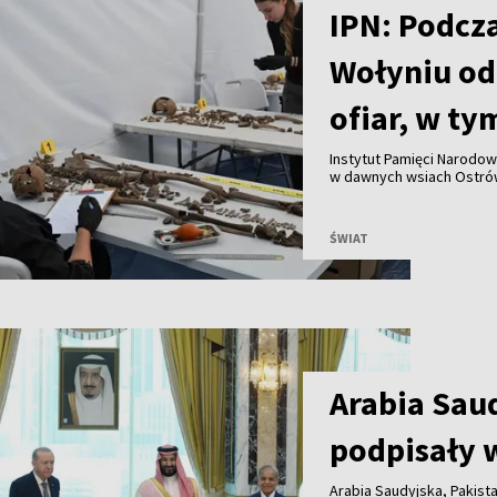
IPN: Podcz
Wołyniu od
ofiar, w ty
Instytut Pamięci Narodo
w dawnych wsiach Ostrów
szczątki 55 osób, w tym 
Uroczysty pochówek ofia
ŚWIAT
Arabia Saud
podpisały 
Arabia Saudyjska, Pakist