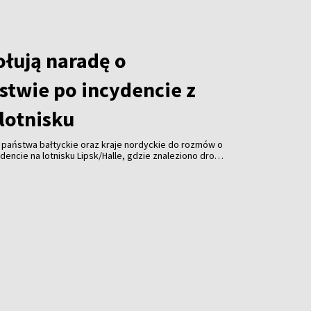
łują naradę o
stwie po incydencie z
lotnisku
, państwa bałtyckie oraz kraje nordyckie do rozmów o
encie na lotnisku Lipsk/Halle, gdzie znaleziono drona
 Spotkanie ma odbyć się pod koniec sierpnia.