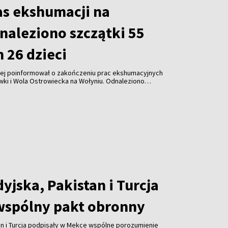
as ekshumacji na
naleziono szczątki 55
m 26 dzieci
wej poinformował o zakończeniu prac ekshumacyjnych
ki i Wola Ostrowiecka na Wołyniu. Odnaleziono
26 dzieci, a także ponad 300 przedmiotów osobistych.
r zaplanowano na 30 sierpnia.
yjska, Pakistan i Turcja
wspólny pakt obronny
an i Turcja podpisały w Mekce wspólne porozumienie