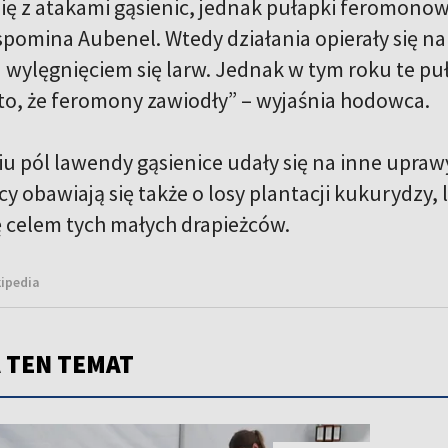
ię z atakami gąsienic, jednak pułapki feromonow
spomina Aubenel. Wtedy działania opierały się na
 wylęgnięciem się larw. Jednak w tym roku te puł
to, że feromony zawiodły” – wyjaśnia hodowca.
iu pól lawendy gąsienice udały się na inne upraw
icy obawiają się także o losy plantacji kukurydzy, 
ę celem tych małych drapieżców.
kipedia
 TEN TEMAT