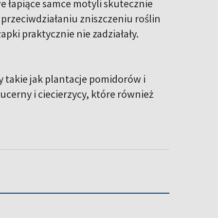
e łapiące samce motyli skutecznie
 przeciwdziałaniu zniszczeniu roślin
apki praktycznie nie zadziałały.
y takie jak plantacje pomidorów i
lucerny i ciecierzycy, które również