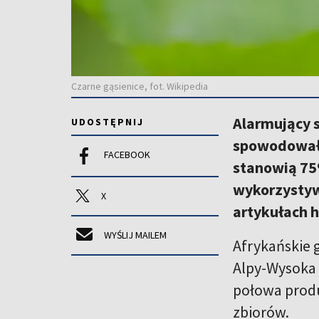
Czarne gąsienice, fot. Wikipedia
Alarmujący s
UDOSTĘPNIJ
spowodowały
FACEBOOK
stanowią 75
wykorzystyw
X
artykułach h
WYŚLIJ MAILEM
Afrykańskie 
Alpy-Wysoka 
połowa produ
zbiorów.