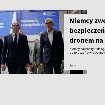
Niemcy zwo
bezpieczeń
dronem na 
Niemcy zaprosiły Polskę
bezpieczeństwie po incyd
z ładunkiem wybuchowym.
ŚWIAT