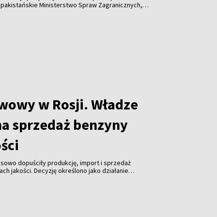
 pakistańskie Ministerstwo Spraw Zagranicznych,
łpracę w dziedzinie bezpieczeństwa i nie jest
adnemu państwu ani sojuszowi.
iwowy w Rosji. Władze
na sprzedaż benzyny
ości
sowo dopuściły produkcję, import i sprzedaż
ch jakości. Decyzję określono jako działanie
łagodzić ogólnokrajowe problemy z dostępnością