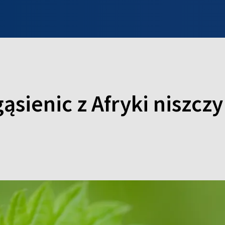
INFO WILNO
WILNO NA DZIEŃ DOBRY
PROGRAMY
ZGŁOŚ
ąsienic z Afryki niszczy