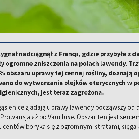
ygnał nadciągnął z Francji, gdzie przybyłe z da
 ogromne zniszczenia na polach lawendy. Trz
% obszaru uprawy tej cennej rośliny, doznają 
ana do wytwarzania olejków eterycznych w pe
igienicznych, jest teraz zagrożona.
gąsienice zjadają uprawy lawendy począwszy od
Prowansja aż po Vaucluse. Obszar ten jest serce
centów boryka się z ogromnymi stratami, sięg