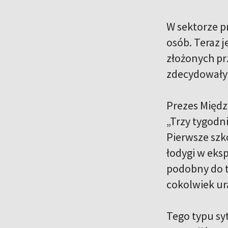
W sektorze pr
osób. Teraz j
złożonych prz
zdecydowały s
Prezes Międz
„Trzy tygodni
Pierwsze szk
łodygi w eks
podobny do te
cokolwiek ur
Tego typu syt