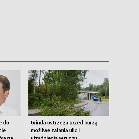
e do
Grinda ostrzega przed burzą:
cie
możliwe zalania ulic i
ów na
utrudnienia w ruchu