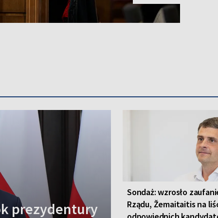
Sondaż: wzrosło zaufani
Rządu, Žemaitaitis na liś
k prezydentury
odpowiednich kandydat