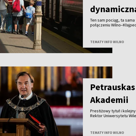
dynamiczną
Ten sam pociąg, ta sama t
połączeniu Wilno–Kłajpe
bilet wcześniej, zapłaci m
spontaniczność może zapł
TEMATY INFO WILNO
Petrauskas
Akademii
Prestiżowy tytuł i kolej
Rektor Uniwersytetu Wil
członkiem Polskiej Akade
TEMATY INFO WILNO