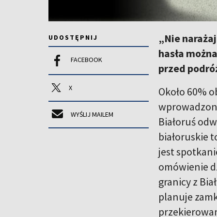
„Nie narażaj
UDOSTĘPNIJ
hasła można
FACEBOOK
przed podróż
X
Około 60% ob
wprowadzoneg
WYŚLIJ MAILEM
Białoruś odwi
białoruskie 
jest spotkan
omówienie dz
granicy z Bia
planuje zamk
przekierowan