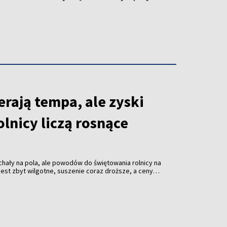
rają tempa, ale zyski
olnicy liczą rosnące
hały na pola, ale powodów do świętowania rolnicy na
o jest zbyt wilgotne, suszenie coraz droższe, a ceny
roczne żniwa dopiero nabierają tempa, ale kalkulatory
cują na pełnych obrotach. I pokazują, że zboże
koniecznie.