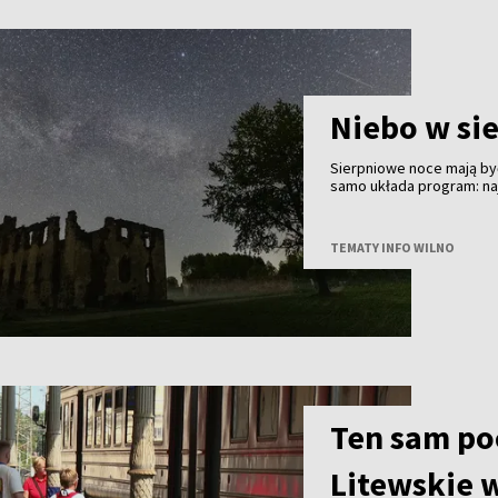
Niebo w si
Sierpniowe noce mają być
samo układa program: na
finał - częściowe zaćmie
znacznie ważniejsze będą
TEMATY INFO WILNO
Ten sam poc
Litewskie 