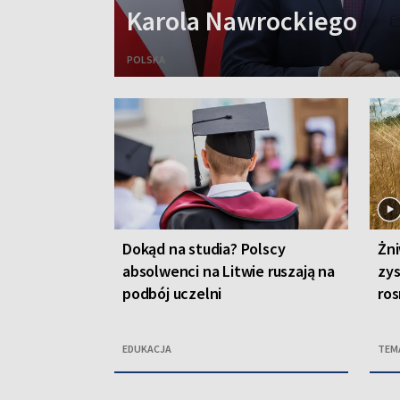
Karola Nawrockiego
POLSKA
Dokąd na studia? Polscy
Żni
absolwenci na Litwie ruszają na
zys
podbój uczelni
ros
EDUKACJA
TEM