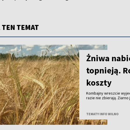
 TEN TEMAT
Żniwa nabie
topnieją. R
koszty
Kombajny wreszcie wyjec
razie nie zbierają. Ziarn
skupu coraz niższe. Tego
w gospodarstwach już pra
można zebrać. Zysk - nie
TEMATY INFO WILNO