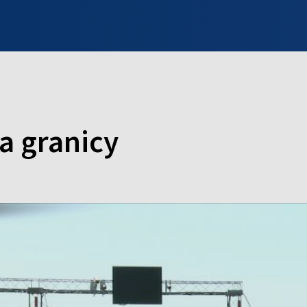
INFO WILNO
WILNO NA DZIEŃ DOBRY
PROGRAMY
ZGŁOŚ
a granicy