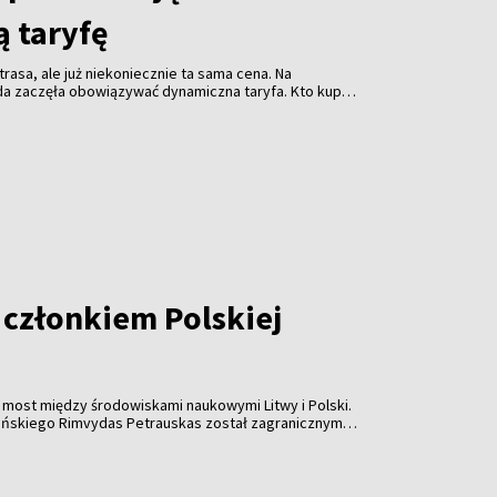
 taryfę
rasa, ale już niekoniecznie ta sama cena. Na
da zaczęła obowiązywać dynamiczna taryfa. Kto kupi
niej. Kto zostawi decyzję na ostatnią chwilę - za
acić więcej.
 członkiem Polskiej
ny most między środowiskami naukowymi Litwy i Polski.
eńskiego Rimvydas Petrauskas został zagranicznym
mii Umiejętności.