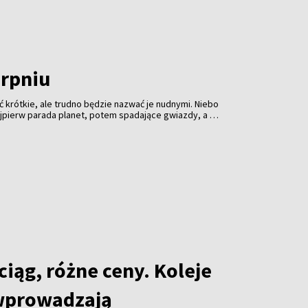
erpniu
 krótkie, ale trudno będzie nazwać je nudnymi. Niebo
jpierw parada planet, potem spadające gwiazdy, a na
nie słońca. Profesjonalny sprzęt może pomóc, ale
 ciemność i cierpliwość.
iąg, różne ceny. Koleje
wprowadzają