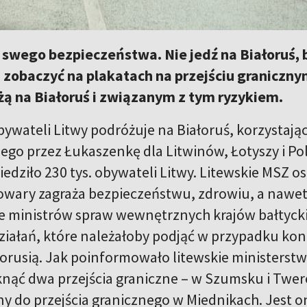
 swego bezpieczeństwa. Nie jedź na Białoruś, 
 zobaczyć na plakatach na przejściu graniczn
ą na Białoruś i związanym z tym ryzykiem.
ywateli Litwy podróżuje na Białoruś, korzystaj
o przez Łukaszenkę dla Litwinów, Łotyszy i Pol
edziło 230 tys. obywateli Litwy. Litewskie MSZ o
towary zagraża bezpieczeństwu, zdrowiu, a nawet
ie ministrów spraw wewnętrznych krajów bałtyckic
iałań, które należałoby podjąć w przypadku kon
łorusią. Jak poinformowało litewskie ministerstw
nąć dwa przejścia graniczne – w Szumsku i Twere
y do przejścia granicznego w Miednikach. Jest on