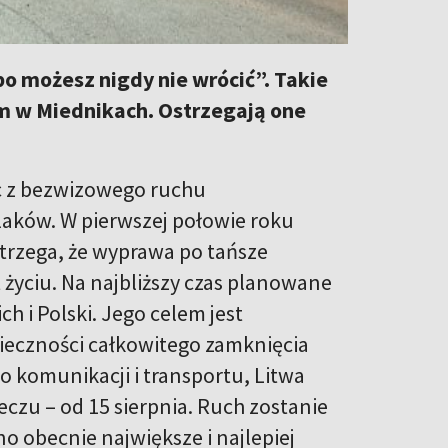
bo możesz nigdy nie wrócić”. Takie
ym w Miednikach. Ostrzegają one
ąc z bezwizowego ruchu
aków. W pierwszej połowie roku
strzega, że wyprawa po tańsze
 życiu. Na najbliższy czas planowane
h i Polski. Jego celem jest
ieczności całkowitego zamknięcia
o komunikacji i transportu, Litwa
czu – od 15 sierpnia. Ruch zostanie
o obecnie największe i najlepiej