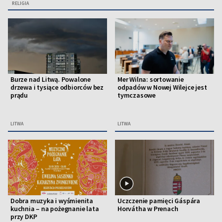
RELIGIA
Burze nad Litwą. Powalone
Mer Wilna: sortowanie
drzewa i tysiące odbiorców bez
odpadów w Nowej Wilejce jest
prądu
tymczasowe
LITWA
LITWA
Dobra muzyka i wyśmienita
Uczczenie pamięci Gáspára
kuchnia – na pożegnanie lata
Horvátha w Prenach
przy DKP