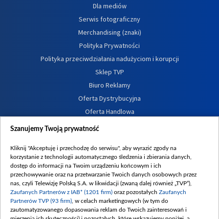
Dla mediów
Serwis fotograficzny
Merchandising (znaki)
Polityka Prywatności
Polityka przeciwdziałania nadużyciom i korupcji
Sklep TVP
Biuro Reklamy
Oferta Dystrybucyjna
Oferta Handlowa
Dostępność
Szanujemy Twoją prywatność
Moje zgody
Kliknij "Akceptuję i przechodzę do serwisu", aby wyrazić zgody na
Procedura zgłoszeń wewnętrznych
korzystanie z technologii automatycznego śledzenia i zbierania danych,
dostęp do informacji na Twoim urządzeniu końcowym i ich
przechowywanie oraz na przetwarzanie Twoich danych osobowych przez
nas, czyli Telewizję Polską S.A. w likwidacji (zwaną dalej również „TVP”),
Zaufanych Partnerów z IAB* (1201 firm)
oraz pozostałych
Zaufanych
Partnerów TVP (93 firm)
, w celach marketingowych (w tym do
zautomatyzowanego dopasowania reklam do Twoich zainteresowań i
mierzenia ich skuteczności) i pozostałych, które wskazujemy poniżej, a