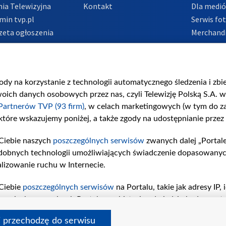
ia Telewizyjna
Kontakt
Dla medi
min tvp.pl
Serwis fo
zeta ogłoszenia
Merchandi
acje o nadawcy
Polityka 
Polityka 
nadużycio
gody na korzystanie z technologii automatycznego śledzenia i zb
ch danych osobowych przez nas, czyli Telewizję Polską S.A. w 
Partnerów TVP (93 firm)
, w celach marketingowych (w tym do 
 które wskazujemy poniżej, a także zgody na udostępnianie przez
Ciebie naszych
poszczególnych serwisów
zwanych dalej „Portal
dobnych technologii umożliwiających świadczenie dopasowanych i
lizowanie ruchu w Internecie.
Ciebie
poszczególnych serwisów
na Portalu, takie jak adresy IP
iwaniach w serwisach Portalu czy historia odwiedzin będą prze
tępujących celów i funkcji: przechowywania informacji na urząd
i przechodzę do serwisu
sonalizowanych reklam, tworzenia profilu spersonalizowanych t