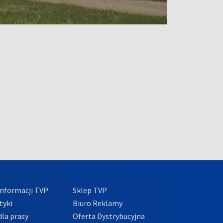
nformacji TVP
Sklep TVP
tyki
Biuro Reklamy
la prasy
Oferta Dystrybucyjna