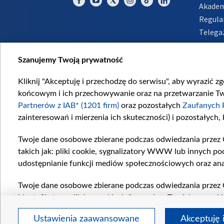
Akadem
Regula
Telega
Inform
Szanujemy Twoją prywatność
Kliknij "Akceptuję i przechodzę do serwisu", aby wyrazić z
końcowym i ich przechowywanie oraz na przetwarzanie Twoi
Partnerów z IAB* (1201 firm)
oraz pozostałych
Zaufanych 
zainteresowań i mierzenia ich skuteczności) i pozostałych,
Twoje dane osobowe zbierane podczas odwiedzania przez 
takich jak: pliki cookie, sygnalizatory WWW lub innych po
udostępnianie funkcji mediów społecznościowych oraz ana
Twoje dane osobowe zbierane podczas odwiedzania przez 
identyfikatory plików cookie, informacje o Twoich wyszuk
pozostałych
Zaufanych Partnerów TVP
dla realizacji nas
Ustawienia zaawansowane
Akceptuję 
wyboru spersonalizowanych reklam, tworzenia profilu sper