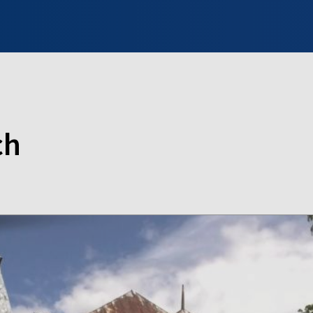
INFO WILNO
WILNO NA DZIEŃ DOBRY
PROGRAMY
ZGŁOŚ
ch