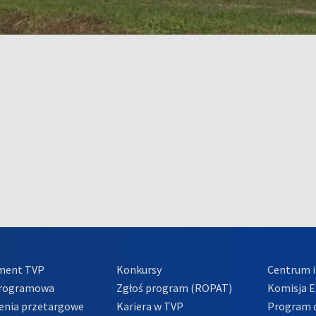
ment TVP
Konkursy
Centrum i
Programowa
Zgłoś program (ROPAT)
Komisja E
enia przetargowe
Kariera w TVP
Program d