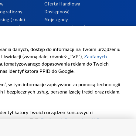
ów
Oferta Handlowa
tograficzny
Dostępność
sing (znaki)
Moje zgody
Prywatności
Procedura zgłoszeń
wewnętrznych
przeciwdziałania
m i korupcji
ierania danych, dostęp do informacji na Twoim urządzeniu
likwidacji (zwaną dalej również „TVP”),
Zaufanych
zautomatyzowanego dopasowania reklam do Twoich
 nas identyfikatora PPID do Google.
em”, w tym informacje zapisywane za pomocą technologii
 bezpiecznych usług, personalizację treści oraz reklam,
, identyfikatory Twoich urządzeń końcowych i
twarzane przez TVP,
Zaufanych Partnerów z IAB
oraz
zeniu lub dostęp do nich, wyboru podstawowych reklam,
reści, wyboru spersonalizowanych treści, pomiaru