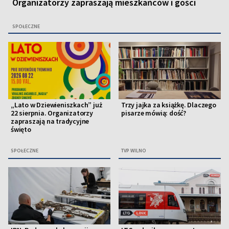
Organizatorzy zapraszają mieszkańców i gości
SPOŁECZNE
„Lato w Dziewieniszkach” już
Trzy jajka za książkę. Dlaczego
22 sierpnia. Organizatorzy
pisarze mówią: dość?
zapraszają na tradycyjne
święto
SPOŁECZNE
TVP WILNO