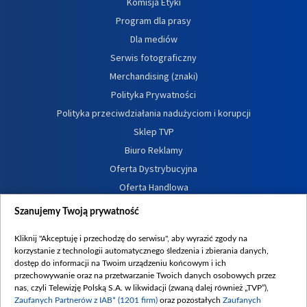
Komisja Etyki
Program dla prasy
Dla mediów
Serwis fotograficzny
Merchandising (znaki)
Polityka Prywatności
Polityka przeciwdziałania nadużyciom i korupcji
Sklep TVP
Biuro Reklamy
Oferta Dystrybucyjna
Oferta Handlowa
Dostępność
Szanujemy Twoją prywatność
Moje zgody
Kliknij "Akceptuję i przechodzę do serwisu", aby wyrazić zgody na
Procedura zgłoszeń wewnętrznych
korzystanie z technologii automatycznego śledzenia i zbierania danych,
dostęp do informacji na Twoim urządzeniu końcowym i ich
przechowywanie oraz na przetwarzanie Twoich danych osobowych przez
nas, czyli Telewizję Polską S.A. w likwidacji (zwaną dalej również „TVP”),
Zaufanych Partnerów z IAB* (1201 firm)
oraz pozostałych
Zaufanych