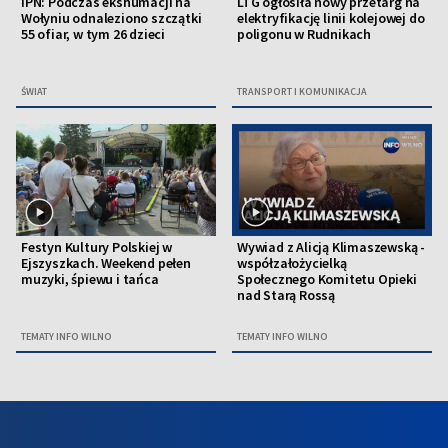
IPN: Podczas ekshumacji na
LTG ogłosiła nowy przetarg na
Wołyniu odnaleziono szczątki
elektryfikację linii kolejowej do
55 ofiar, w tym 26 dzieci
poligonu w Rudnikach
ŚWIAT
TRANSPORT I KOMUNIKACJA
Festyn Kultury Polskiej w
Wywiad z Alicją Klimaszewską -
Ejszyszkach. Weekend pełen
współzałożycielką
muzyki, śpiewu i tańca
Społecznego Komitetu Opieki
nad Starą Rossą
TEMATY INFO WILNO
TEMATY INFO WILNO