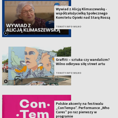
Wywiad z Alicją Klimaszewską -
współzałożycielką Społecznego
Komitetu Opieki nad Starą Rossą
TEMATY INFO WILNO
Graffiti – sztuka czy wandalizm?
Wilno odkrywa siłę street artu
TEMATY INFO WILNO
Polskie akcenty na festiwalu
„ConTempo”. Performance „Who
Cares” po raz pierwszy w
programie