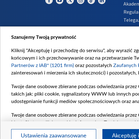
Akadem
Regula
Telega
Inform
Szanujemy Twoją prywatność
Kliknij "Akceptuję i przechodzę do serwisu", aby wyrazić z
końcowym i ich przechowywanie oraz na przetwarzanie Twoi
Partnerów z IAB* (1201 firm)
oraz pozostałych
Zaufanych 
zainteresowań i mierzenia ich skuteczności) i pozostałych,
Twoje dane osobowe zbierane podczas odwiedzania przez 
takich jak: pliki cookie, sygnalizatory WWW lub innych po
udostępnianie funkcji mediów społecznościowych oraz ana
Twoje dane osobowe zbierane podczas odwiedzania przez 
identyfikatory plików cookie, informacje o Twoich wyszuk
pozostałych
Zaufanych Partnerów TVP
dla realizacji nas
Ustawienia zaawansowane
Akceptuję 
wyboru spersonalizowanych reklam, tworzenia profilu sper