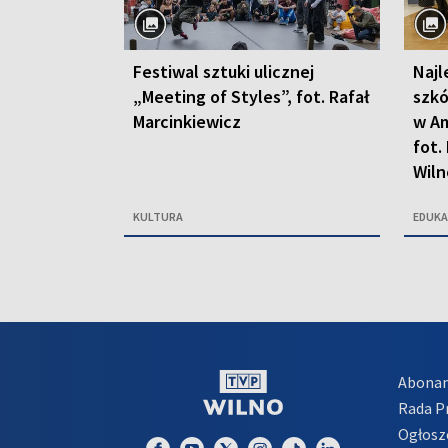
Festiwal sztuki ulicznej
Najl
„Meeting of Styles”, fot. Rafał
szkó
Marcinkiewicz
w Am
fot.
Wiln
KULTURA
EDUKA
Abona
Rada 
Ogłosz