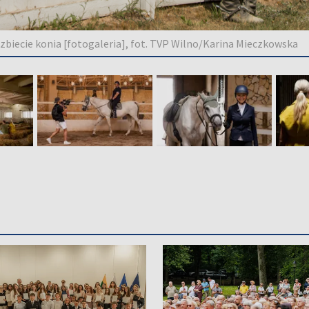
rzbiecie konia [fotogaleria], fot. TVP Wilno/Karina Mieczkowska