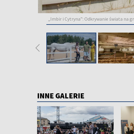
„Imbir i Cytryna”: Odkrywanie świata na g
◀
INNE GALERIE