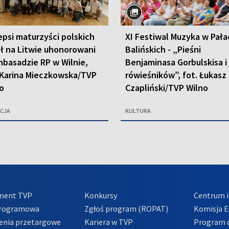
epsi maturzyści polskich
XI Festiwal Muzyka w Pała
ł na Litwie uhonorowani
Balińskich - „Pieśni
basadzie RP w Wilnie,
Benjaminasa Gorbulskisa i
 Karina Mieczkowska/TVP
rówieśników”, fot. Łukasz
o
Czapliński/TVP Wilno
CJA
KULTURA
ment TVP
Konkursy
Centrum i
Programowa
Zgłoś program (ROPAT)
Komisja E
enia przetargowe
Kariera w TVP
Program d