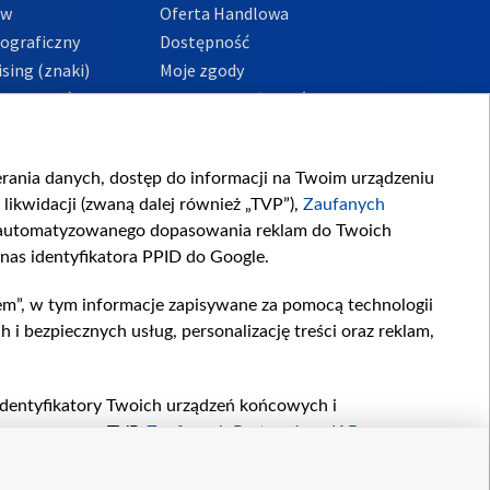
ów
Oferta Handlowa
tograficzny
Dostępność
sing (znaki)
Moje zgody
Prywatności
Procedura zgłoszeń
wewnętrznych
przeciwdziałania
m i korupcji
ierania danych, dostęp do informacji na Twoim urządzeniu
likwidacji (zwaną dalej również „TVP”),
Zaufanych
zautomatyzowanego dopasowania reklam do Twoich
 nas identyfikatora PPID do Google.
em”, w tym informacje zapisywane za pomocą technologii
 bezpiecznych usług, personalizację treści oraz reklam,
, identyfikatory Twoich urządzeń końcowych i
twarzane przez TVP,
Zaufanych Partnerów z IAB
oraz
zeniu lub dostęp do nich, wyboru podstawowych reklam,
reści, wyboru spersonalizowanych treści, pomiaru