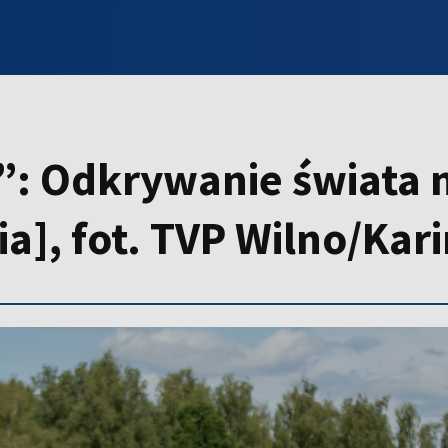
INFO WILNO
WILNO NA DZIEŃ DOBRY
PROGRAMY
ZGŁOŚ
a”: Odkrywanie świata n
ria], fot. TVP Wilno/Ka