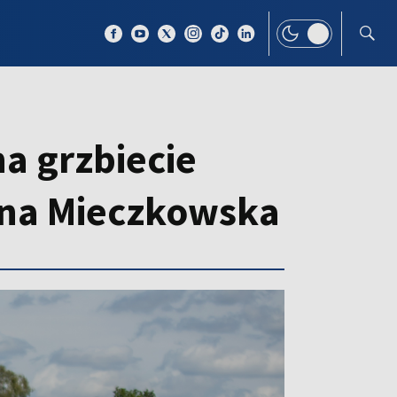
 TEMAT
WIĘCEJ
a grzbiecie
rina Mieczkowska