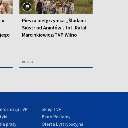
cu
Piesza pielgrzymka „Śladami
Sióstr od Aniołów”, fot. Rafał
 jego
Marcinkiewicz/TVP Wilno
RELIGIA
nformacji TVP
Sklep TVP
tyki
Biuro Reklamy
la prasy
Oferta Dystrybucyjna