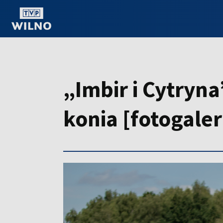
OGLĄDAJ ONLINE
„Imbir i Cytryn
konia [fotogale