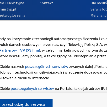
ia Telewizyjna
Kontakt
Dla medi
min tvp.pl
Serwis fo
zeta ogłoszenia
Merchandi
acje o nadawcy
Polityka 
Polityka 
nadużycio
gody na korzystanie z technologii automatycznego śledzenia i zb
ch danych osobowych przez nas, czyli Telewizję Polską S.A. w 
Partnerów TVP (93 firm)
, w celach marketingowych (w tym do 
 które wskazujemy poniżej, a także zgody na udostępnianie przez
Ciebie naszych
poszczególnych serwisów
zwanych dalej „Portal
dobnych technologii umożliwiających świadczenie dopasowanych i
lizowanie ruchu w Internecie.
Ciebie
poszczególnych serwisów
na Portalu, takie jak adresy IP
iwaniach w serwisach Portalu czy historia odwiedzin będą prze
tępujących celów i funkcji: przechowywania informacji na urząd
i przechodzę do serwisu
sonalizowanych reklam, tworzenia profilu spersonalizowanych t