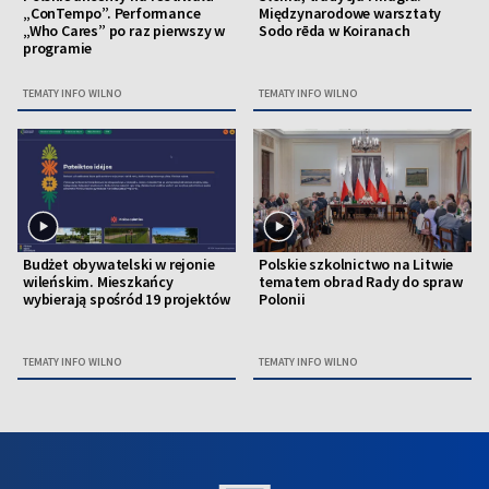
„ConTempo”. Performance
Międzynarodowe warsztaty
„Who Cares” po raz pierwszy w
Sodo rēda w Koiranach
programie
TEMATY INFO WILNO
TEMATY INFO WILNO
Budżet obywatelski w rejonie
Polskie szkolnictwo na Litwie
wileńskim. Mieszkańcy
tematem obrad Rady do spraw
wybierają spośród 19 projektów
Polonii
TEMATY INFO WILNO
TEMATY INFO WILNO