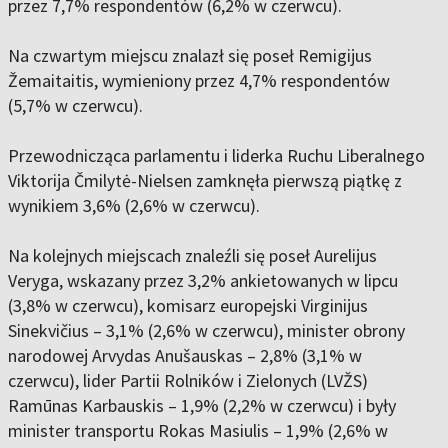
przez 7,7% respondentów (6,2% w czerwcu).
Na czwartym miejscu znalazł się poseł Remigijus
Žemaitaitis, wymieniony przez 4,7% respondentów
(5,7% w czerwcu).
Przewodnicząca parlamentu i liderka Ruchu Liberalnego
Viktorija Čmilytė-Nielsen zamknęła pierwszą piątkę z
wynikiem 3,6% (2,6% w czerwcu).
Na kolejnych miejscach znaleźli się poseł Aurelijus
Veryga, wskazany przez 3,2% ankietowanych w lipcu
(3,8% w czerwcu), komisarz europejski Virginijus
Sinekvičius – 3,1% (2,6% w czerwcu), minister obrony
narodowej Arvydas Anušauskas – 2,8% (3,1% w
czerwcu), lider Partii Rolników i Zielonych (LVŽS)
Ramūnas Karbauskis – 1,9% (2,2% w czerwcu) i były
minister transportu Rokas Masiulis – 1,9% (2,6% w