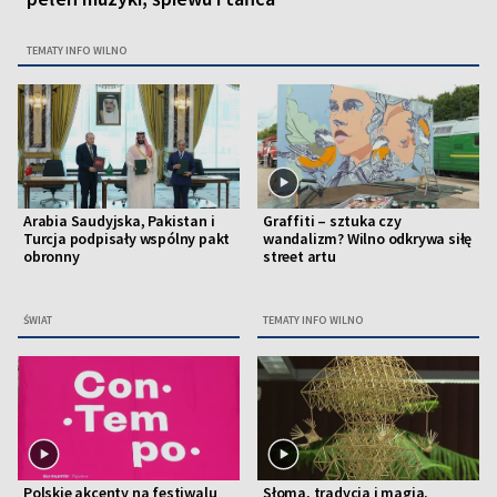
TEMATY INFO WILNO
Arabia Saudyjska, Pakistan i
Graffiti – sztuka czy
Turcja podpisały wspólny pakt
wandalizm? Wilno odkrywa siłę
obronny
street artu
ŚWIAT
TEMATY INFO WILNO
Polskie akcenty na festiwalu
Słoma, tradycja i magia.