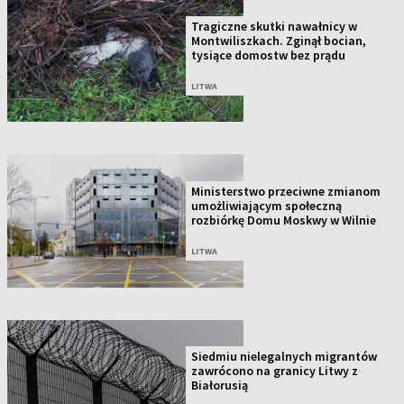
Tragiczne skutki nawałnicy w
Montwiliszkach. Zginął bocian,
tysiące domostw bez prądu
LITWA
Ministerstwo przeciwne zmianom
umożliwiającym społeczną
rozbiórkę Domu Moskwy w Wilnie
LITWA
Siedmiu nielegalnych migrantów
zawrócono na granicy Litwy z
Białorusią