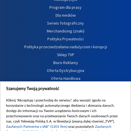
Program dla prasy
Dla mediów
Serwis fotograficzny
Merchandising (znaki)
Polityka Prywatności
Polityka przeciwdziałania nadużyciom i korupcji
Sklep TVP
Biuro Reklamy
Oferta Dystrybucyjna
Oferta Handlowa
Dostępność
Szanujemy Twoją prywatność
Moje zgody
Kliknij "Akceptuję i przechodzę do serwisu", aby wyrazić zgody na
Procedura zgłoszeń wewnętrznych
korzystanie z technologii automatycznego śledzenia i zbierania danych,
dostęp do informacji na Twoim urządzeniu końcowym i ich
przechowywanie oraz na przetwarzanie Twoich danych osobowych przez
nas, czyli Telewizję Polską S.A. w likwidacji (zwaną dalej również „TVP”),
Zaufanych Partnerów z IAB* (1201 firm)
oraz pozostałych
Zaufanych