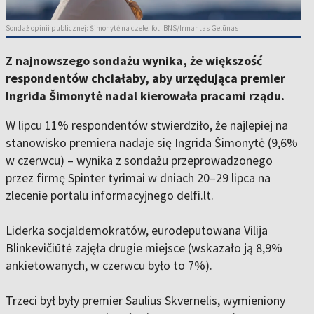
Sondaż opinii publicznej: Šimonytė na czele, fot. BNS/Irmantas Gelūnas
Z najnowszego sondażu wynika, że większość
respondentów chciałaby, aby urzędująca premier
Ingrida Šimonytė nadal kierowała pracami rządu.
W lipcu 11% respondentów stwierdziło, że najlepiej na
stanowisko premiera nadaje się Ingrida Šimonytė (9,6%
w czerwcu) – wynika z sondażu przeprowadzonego
przez firmę Spinter tyrimai w dniach 20–29 lipca na
zlecenie portalu informacyjnego delfi.lt.
Liderka socjaldemokratów, eurodeputowana Vilija
Blinkevičiūtė zajęła drugie miejsce (wskazało ją 8,9%
ankietowanych, w czerwcu było to 7%).
Trzeci był były premier Saulius Skvernelis, wymieniony