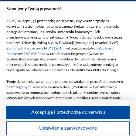
Dostępność
Szanujemy Twoją prywatność
Moje zgody
Kliknij "Akceptuję i przechodzę do serwisu", aby wyrazić zgody na
Procedura zgłoszeń wewnętrznych
korzystanie z technologii automatycznego śledzenia i zbierania danych,
dostęp do informacji na Twoim urządzeniu końcowym i ich
przechowywanie oraz na przetwarzanie Twoich danych osobowych przez
nas, czyli Telewizję Polską S.A. w likwidacji (zwaną dalej również „TVP”),
Zaufanych Partnerów z IAB* (1201 firm)
oraz pozostałych
Zaufanych
Partnerów TVP (93 firm)
, w celach marketingowych (w tym do
zautomatyzowanego dopasowania reklam do Twoich zainteresowań i
mierzenia ich skuteczności) i pozostałych, które wskazujemy poniżej, a
także zgody na udostępnianie przez nas identyfikatora PPID do Google.
Twoje dane osobowe zbierane podczas odwiedzania przez Ciebie naszych
poszczególnych serwisów
zwanych dalej „Portalem”, w tym informacje
zapisywane za pomocą technologii takich jak: pliki cookie, sygnalizatory
WWW lub innych podobnych technologii umożliwiających świadczenie
dopasowanych i bezpiecznych usług, personalizację treści oraz reklam,
udostępnianie funkcji mediów społecznościowych oraz analizowanie ruchu
Akceptuję i przechodzę do serwisu
w Internecie.
Twoje dane osobowe zbierane podczas odwiedzania przez Ciebie
Ustawienia zaawansowane
poszczególnych serwisów
na Portalu, takie jak adresy IP, identyfikatory