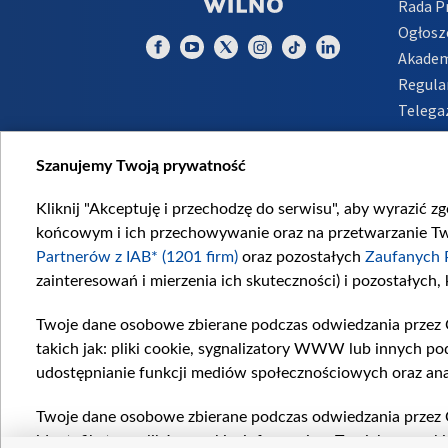
Rada 
Ogłosz
Akadem
Regula
Telega
Inform
Szanujemy Twoją prywatność
Kliknij "Akceptuję i przechodzę do serwisu", aby wyrazić z
końcowym i ich przechowywanie oraz na przetwarzanie Twoi
Partnerów z IAB* (1201 firm)
oraz pozostałych
Zaufanych 
zainteresowań i mierzenia ich skuteczności) i pozostałych,
Twoje dane osobowe zbierane podczas odwiedzania przez 
takich jak: pliki cookie, sygnalizatory WWW lub innych po
udostępnianie funkcji mediów społecznościowych oraz ana
Twoje dane osobowe zbierane podczas odwiedzania przez 
identyfikatory plików cookie, informacje o Twoich wyszuk