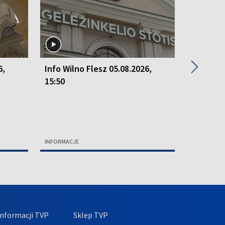
▶
6,
Info Wilno Flesz 05.08.2026,
Info Wil
15:50
15:50
INFORMACJE
INFORMACJ
nformacji TVP
Sklep TVP