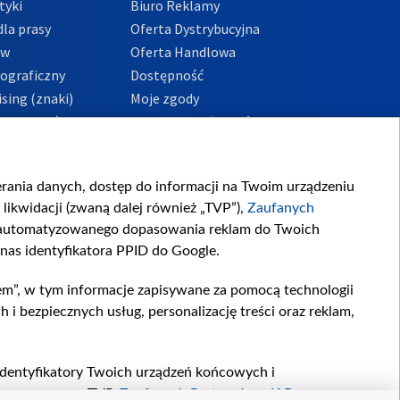
tyki
Biuro Reklamy
la prasy
Oferta Dystrybucyjna
ów
Oferta Handlowa
tograficzny
Dostępność
sing (znaki)
Moje zgody
Prywatności
Procedura zgłoszeń
wewnętrznych
przeciwdziałania
m i korupcji
ierania danych, dostęp do informacji na Twoim urządzeniu
likwidacji (zwaną dalej również „TVP”),
Zaufanych
zautomatyzowanego dopasowania reklam do Twoich
 nas identyfikatora PPID do Google.
em”, w tym informacje zapisywane za pomocą technologii
 bezpiecznych usług, personalizację treści oraz reklam,
, identyfikatory Twoich urządzeń końcowych i
twarzane przez TVP,
Zaufanych Partnerów z IAB
oraz