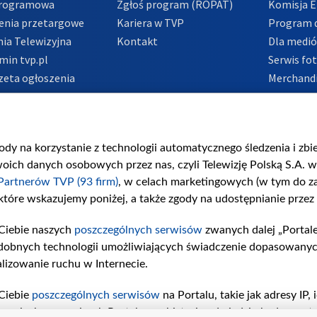
Programowa
Zgłoś program (ROPAT)
Komisja E
enia przetargowe
Kariera w TVP
Program d
ia Telewizyjna
Kontakt
Dla medi
min tvp.pl
Serwis fo
zeta ogłoszenia
Merchandi
acje o nadawcy
Polityka 
Polityka 
nadużycio
gody na korzystanie z technologii automatycznego śledzenia i zb
ch danych osobowych przez nas, czyli Telewizję Polską S.A. w 
Partnerów TVP (93 firm)
, w celach marketingowych (w tym do 
 które wskazujemy poniżej, a także zgody na udostępnianie przez
Ciebie naszych
poszczególnych serwisów
zwanych dalej „Portal
dobnych technologii umożliwiających świadczenie dopasowanych i
lizowanie ruchu w Internecie.
Ciebie
poszczególnych serwisów
na Portalu, takie jak adresy IP
iwaniach w serwisach Portalu czy historia odwiedzin będą prze