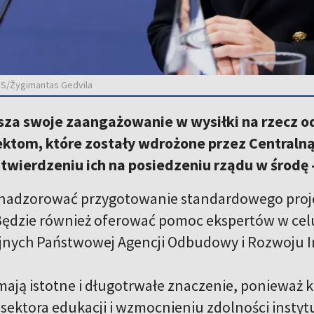
BNS/Žygimantas Gedvila
sza swoje zaangażowanie w wysiłki na rzecz 
ktom, które zostały wdrożone przez Centraln
atwierdzeniu ich na posiedzeniu rządu w środę
 nadzorować przygotowanie standardowego proje
 Będzie również oferować pomoc ekspertów w cel
jnych Państwowej Agencji Odbudowy i Rozwoju In
 mają istotne i długotrwałe znaczenie, ponieważ 
 sektora edukacji i wzmocnieniu zdolności instyt