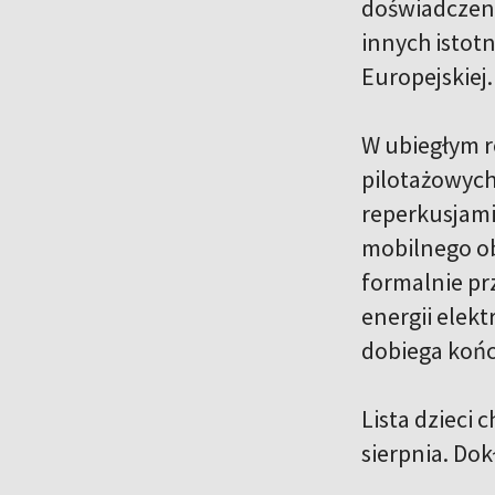
doświadczeni
innych istot
Europejskiej
W ubiegłym r
pilotażowych
reperkusjami
mobilnego ob
formalnie pr
energii elek
dobiega końc
Lista dzieci 
sierpnia. Dok