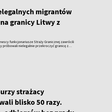
elegalnych migrantów
na granicy Litwy z
tewscy funkcjonariusze Straży Granicznej zawrócili
y próbowali nielegalnie przekroczyć granicę z
roku odnotowano już ponad tysiąc takich prób.
urzy strażacy
ali blisko 50 razy.