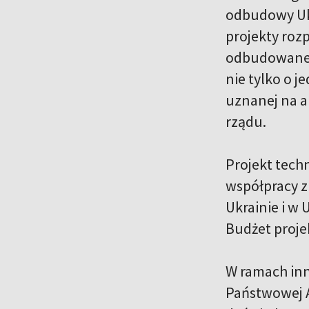
odbudowy Ukr
projekty rozp
odbudowane p
nie tylko o j
uznanej na a
rządu.
Projekt tech
współpracy z
Ukrainie i w 
Budżet proje
W ramach inn
Państwowej A