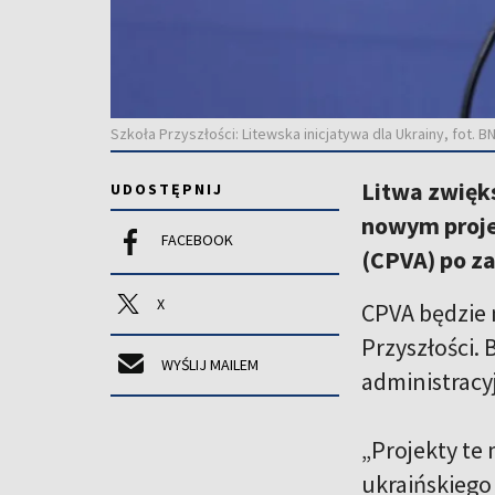
Szkoła Przyszłości: Litewska inicjatywa dla Ukrainy, fot. 
Litwa zwięk
UDOSTĘPNIJ
nowym proje
FACEBOOK
(CPVA) po z
X
CPVA będzie
Przyszłości.
WYŚLIJ MAILEM
administracy
„Projekty te
ukraińskiego