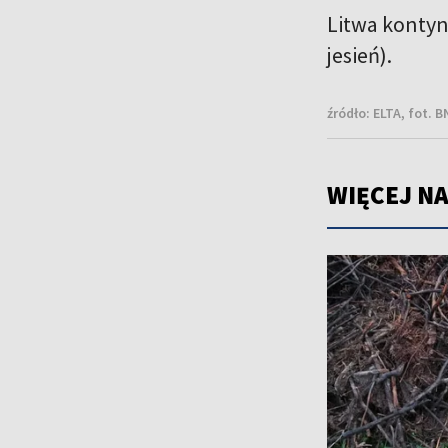
Litwa kontyn
jesień).
źródło:
ELTA, fot. 
WIĘCEJ NA