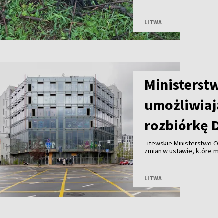
części wieloletniego gni
pozbawiły prądu tysiące
LITWA
Ministerst
umożliwiaj
rozbiórkę 
Litewskie Ministerstwo O
zmian w ustawie, które 
Wilnie przy wsparciu pry
przed ryzykiem nadużyć, k
LITWA