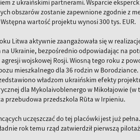
em z ukraińskimi partnerami. Wsparcie ekspercki
nych obszarów zostanie zapewnione zgodnie z me
. Wstępna wartość projektu wynosi 300 tys. EUR.
oku Litwa aktywnie zaangażowała się w realizac
 na Ukrainie, bezpośrednio odpowiadając na pot
 agresji wojskowej Rosji. Wiosną tego roku z p
ozu mieszkalnego dla 36 rodzin w Borodziance.
zedstawiono władzom ukraińskim efekty projektu 
trycznej dla Mykolaivoblenergo w Mikołajowie (w
a przebudowa przedszkola Rūta w Irpieniu.
chcących uczęszczać do tej placówki jest już pełn
ładnie rok temu rząd zatwierdził pierwszą pilota