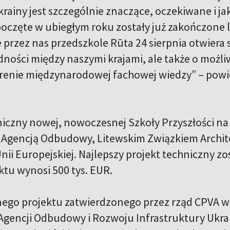
ainy jest szczególnie znaczące, oczekiwane i ja
oczęte w ubiegłym roku zostały już zakończone lub
rzez nas przedszkole Rūta 24 sierpnia otwiera s
edności między naszymi krajami, ale także o możli
renie międzynarodowej fachowej wiedzy” – powie
niczny nowej, nowoczesnej Szkoły Przyszłości n
 Agencją Odbudowy, Litewskim Związkiem Archit
Unii Europejskiej. Najlepszy projekt techniczny 
ktu wynosi 500 tys. EUR.
ego projektu zatwierdzonego przez rząd CPVA w
gencji Odbudowy i Rozwoju Infrastruktury Ukrain