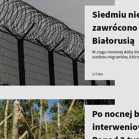
Siedmiu ni
zawrócono 
Białorusią
W ciągu minionej doby li
siedmiu migrantów, którz
Białorusią. Od początku 
LITWA
Po nocnej b
interweniow