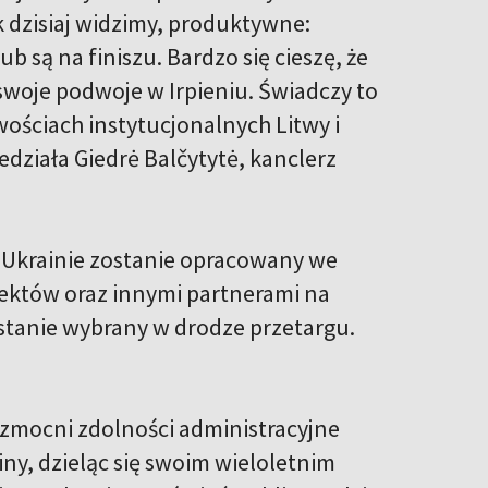
k dzisiaj widzimy, produktywne:
 są na finiszu. Bardzo się cieszę, że
woje podwoje w Irpieniu. Świadczy to
wościach instytucjonalnych Litwy i
działa Giedrė Balčytytė, kanclerz
a Ukrainie zostanie opracowany we
ektów oraz innymi partnerami na
zostanie wybrany w drodze przetargu.
zmocni zdolności administracyjne
y, dzieląc się swoim wieloletnim