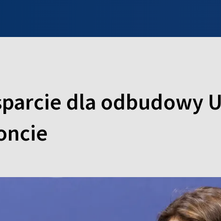
INFO WILNO
WILNO NA DZIEŃ DOBRY
PROGRAMY
ZGŁOŚ
sparcie dla odbudowy 
oncie