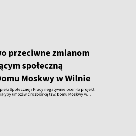
azda. Gwałtowne nawałnice, które przeszły nad Litwą,
 odbiorców i spowodowały liczne zniszczenia.
wo przeciwne zmianom
ącym społeczną
Domu Moskwy w Wilnie
pieki Społecznej i Pracy negatywnie oceniło projekt
miałyby umożliwić rozbiórkę tzw. Domu Moskwy w
watnych firm w formie darowizny. Resort ostrzega
orupcji i ograniczenia konkurencji.