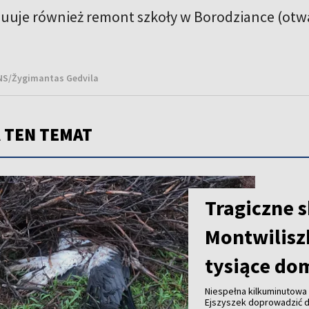
uuje również remont szkoły w Borodziance (otw
BNS/Žygimantas Gedvila
 TEN TEMAT
Tragiczne 
Montwilisz
tysiące do
Niespełna kilkuminutowa 
Ejszyszek doprowadzić do