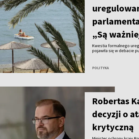
uregulowa
parlamenta
„Są ważnie
Kwestia formalnego ureg
pojawiła się w debacie p
widzi jednak obecnie po
wywołała informacja, że 
pracuje zdalnie z Madery
POLITYKA
Robertas Ka
decyzji o a
krytyczną
Minister ochrony kraju R