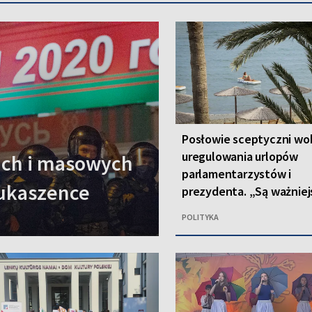
Posłowie sceptyczni wo
uregulowania urlopów
rach i masowych
parlamentarzystów i
Łukaszence
prezydenta. „Są ważniej
kwestie”
POLITYKA