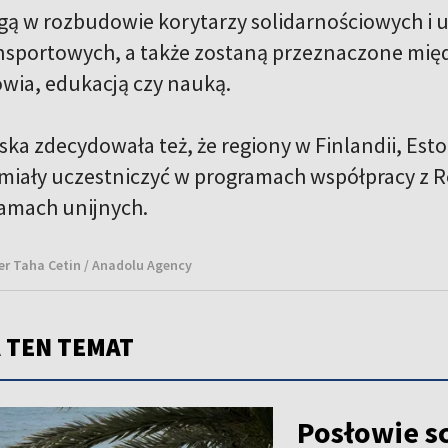
ą w rozbudowie korytarzy solidarnościowych i 
nsportowych, a także zostaną przeznaczone międ
wia, edukacją czy nauką.
ka zdecydowała też, że regiony w Finlandii, Eston
iały uczestniczyć w programach współpracy z Ros
amach unijnych.
er Taha Cetin / Anadolu Agency
 TEN TEMAT
Posłowie s