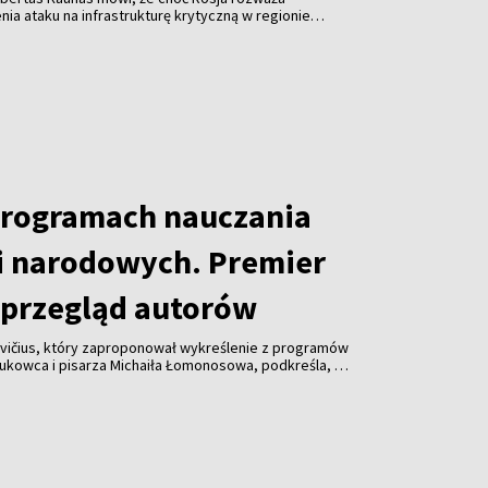
a ataku na infrastrukturę krytyczną w regionie
em ukraińskich dronów, nie ma w tej sprawie
programach nauczania
i narodowych. Premier
przegląd autorów
vičius, który zaproponował wykreślenie z programów
aukowca i pisarza Michaiła Łomonosowa, podkreśla, że
lądu również innych autorów.