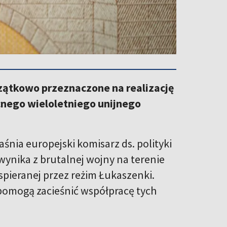
czątkowo przeznaczone na realizację
cnego wieloletniego unijnego
śnia europejski komisarz ds. polityki
 wynika z brutalnej wojny na terenie
spieranej przez reżim Łukaszenki.
 pomogą zacieśnić współpracę tych