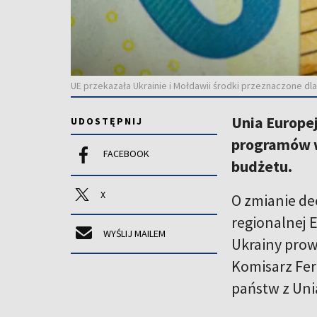
UE przekazała Ukrainie i Mołdawii środki przeznaczone dla 
Unia Europej
UDOSTĘPNIJ
programów w 
FACEBOOK
budżetu.
X
O zmianie de
regionalnej E
WYŚLIJ MAILEM
Ukrainy prow
Komisarz Fer
państw z Uni