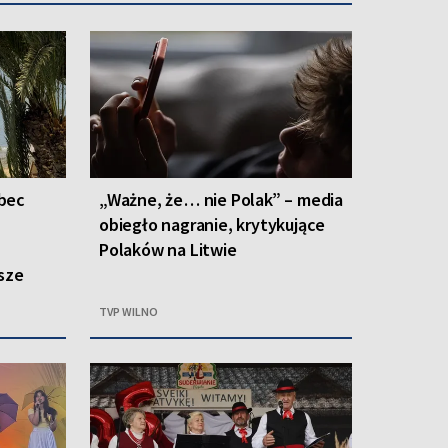
bec
„Ważne, że… nie Polak” – media
obiegło nagranie, krytykujące
Polaków na Litwie
sze
TVP WILNO