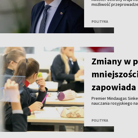
możliwość przeprowadzeni
Bałtyckim z wykorzystani
konkretnej decyzji.
POLITYKA
Zmiany w 
mniejszośc
zapowiada 
Premier Mindaugas Sinke
nauczania rosyjskiego n
eksperci dokonają przeg
POLITYKA