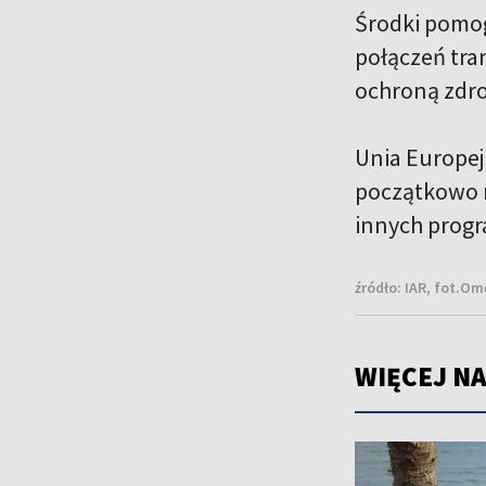
Środki pomog
połączeń tra
ochroną zdro
Unia Europejs
początkowo m
innych progr
źródło:
IAR, fot.Om
WIĘCEJ NA