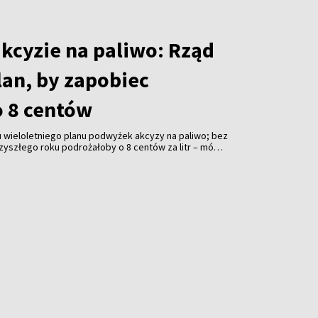
akcyzie na paliwo: Rząd
lan, by zapobiec
 8 centów
 wieloletniego planu podwyżek akcyzy na paliwo; bez
zyszłego roku podrożałoby o 8 centów za litr – mówi
ičius.