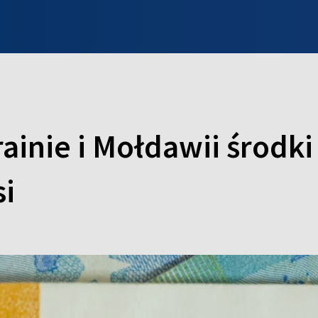
INFO WILNO
WILNO NA DZIEŃ DOBRY
PROGRAMY
ZGŁOŚ
ainie i Mołdawii środk
si