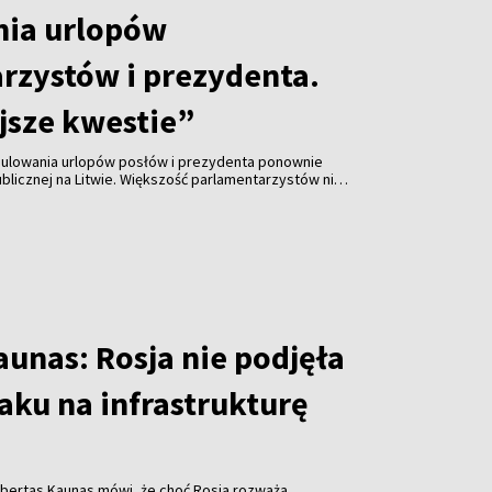
nia urlopów
rzystów i prezydenta.
jsze kwestie”
ulowania urlopów posłów i prezydenta ponownie
ublicznej na Litwie. Większość parlamentarzystów nie
trzeby zajmowania się tym tematem. Dyskusję
prezydent Gitanas Nausėda w dniach 3–10 sierpnia
.
unas: Rosja nie podjęła
taku na infrastrukturę
obertas Kaunas mówi, że choć Rosja rozważa