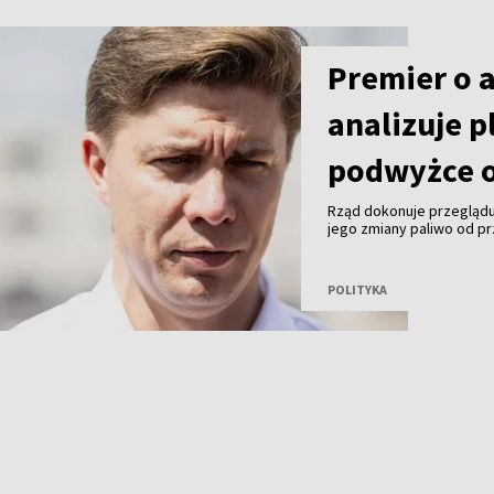
Premier o 
analizuje p
podwyżce o
Rząd dokonuje przeglądu
jego zmiany paliwo od pr
premier Mindaugas Sinkev
POLITYKA