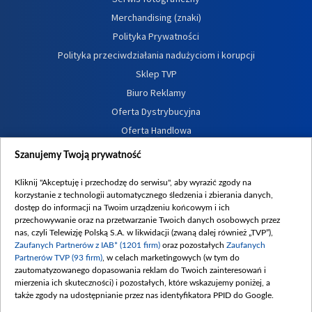
Merchandising (znaki)
Polityka Prywatności
Polityka przeciwdziałania nadużyciom i korupcji
Sklep TVP
Biuro Reklamy
Oferta Dystrybucyjna
Oferta Handlowa
Dostępność
Szanujemy Twoją prywatność
Moje zgody
Kliknij "Akceptuję i przechodzę do serwisu", aby wyrazić zgody na
Procedura zgłoszeń wewnętrznych
korzystanie z technologii automatycznego śledzenia i zbierania danych,
dostęp do informacji na Twoim urządzeniu końcowym i ich
przechowywanie oraz na przetwarzanie Twoich danych osobowych przez
nas, czyli Telewizję Polską S.A. w likwidacji (zwaną dalej również „TVP”),
Zaufanych Partnerów z IAB* (1201 firm)
oraz pozostałych
Zaufanych
Partnerów TVP (93 firm)
, w celach marketingowych (w tym do
zautomatyzowanego dopasowania reklam do Twoich zainteresowań i
mierzenia ich skuteczności) i pozostałych, które wskazujemy poniżej, a
także zgody na udostępnianie przez nas identyfikatora PPID do Google.