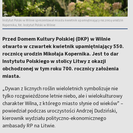
Instytut Polski w Wilnie sprezentował miastu kwietnik upamiętniający rocznicę urodzin
Kopernika, fot. Instytut Polski w Wilnie
Przed Domem Kultury Polskiej (DKP) w Wilnie
otwarto w czwartek kwietnik upamiętniający 550.
rocznicę urodzin Mikołaja Kopernika. Jest to dar
Instytutu Polskiego w stolicy Litwy z okazji
obchodzonej w tym roku 700. rocznicy założenia
miasta.
„Dywan z licznych roślin wieloletnich symbolizuje nie
tylko rozgwieżdżone letnie niebo, ale i wielokulturowy
charakter Wilna, z którego miasto słynie od wieków" –
powiedział podczas uroczystości Andrzej Dudziński,
kierownik wydziału polityczno-ekonomicznego
ambasady RP na Litwie.