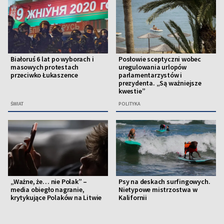
Białoruś 6 lat po wyborach i
Posłowie sceptyczni wobec
masowych protestach
uregulowania urlopów
przeciwko Łukaszence
parlamentarzystów i
prezydenta. „Są ważniejsze
kwestie”
ŚWIAT
POLITYKA
„Ważne, że… nie Polak” –
Psy na deskach surfingowych.
media obiegło nagranie,
Nietypowe mistrzostwa w
krytykujące Polaków na Litwie
Kalifornii