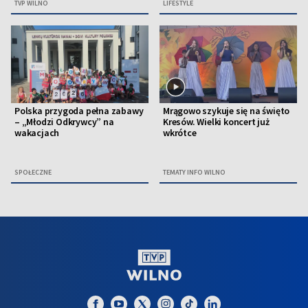
TVP WILNO
LIFESTYLE
Polska przygoda pełna zabawy
Mrągowo szykuje się na święto
– „Młodzi Odkrywcy” na
Kresów. Wielki koncert już
wakacjach
wkrótce
SPOŁECZNE
TEMATY INFO WILNO