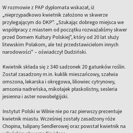
W rozmowie z PAP dyplomata wskazał, iż
„nieprzypadkowo kwietnik założono w skwerze
przylegającym do DKP". „Szukając dobrego miejsca we
współpracy z miastem od początku rozważaliśmy skwer
przed Domem Kultury Polskiej", który od 20 lat służy
litewskim Polakom, ale też przedstawicielom innych
narodowości" – oświadczył Dudziński.
Kwietnik składa się z 340 sadzonek 20 gatunków roślin.
Został zasadzony m.in. kuklik mieszańcowy, szałwia
omszona, lekarska i okręgowa, liliowiec cytrynowy,
amsonia nadreńska, mikołajek płaskolistny, sesleria
jesienna i aster nowobelgijski.
Instytut Polski w Wilnie nie po raz pierwszy prezentuje
kwietnik miastu. Wcześniej zostały zasadzony róże
Chopina, tulipany Sendlerowej oraz powstał kwietnik na