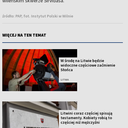
wileńskim skwerze Sirvidasa.
źródło:
PAP, fot. Instytut Polski w Wilnie
WIĘCEJ NA TEN TEMAT
W środę na Litwie będzie
widoczne częściowe zaćmienie
Słońca
LITWA
Litwini coraz częściej spisują
testamenty. Kobiety robią to
częściej niż mężczyźni