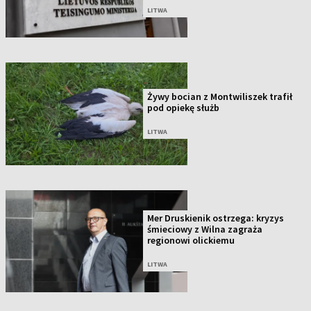
LITWA
Żywy bocian z Montwiliszek trafił
pod opiekę służb
LITWA
Mer Druskienik ostrzega: kryzys
śmieciowy z Wilna zagraża
regionowi olickiemu
LITWA