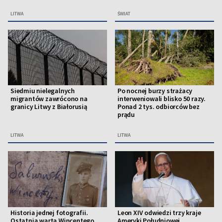
LITWA
ŚWIAT
Siedmiu nielegalnych
Po nocnej burzy strażacy
migrantów zawrócono na
interweniowali blisko 50 razy.
granicy Litwy z Białorusią
Ponad 2 tys. odbiorców bez
prądu
LITWA
LITWA
Historia jednej fotografii.
Leon XIV odwiedzi trzy kraje
Ostatnia warta Wincentego
Ameryki Południowej