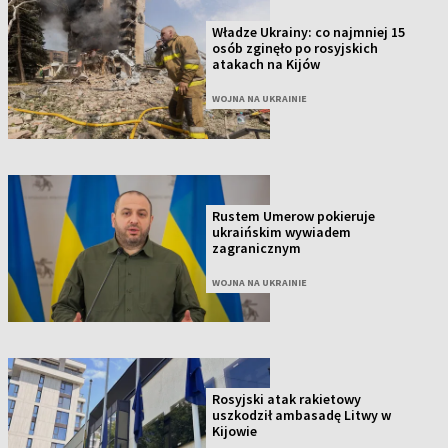
Władze Ukrainy: co najmniej 15
osób zginęło po rosyjskich
atakach na Kijów
WOJNA NA UKRAINIE
Rustem Umerow pokieruje
ukraińskim wywiadem
zagranicznym
WOJNA NA UKRAINIE
Rosyjski atak rakietowy
uszkodził ambasadę Litwy w
Kijowie