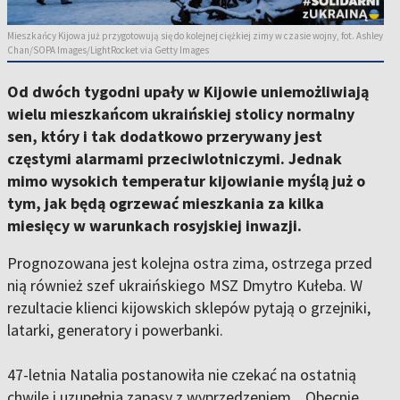
Mieszkańcy Kijowa już przygotowują się do kolejnej ciężkiej zimy w czasie wojny, fot. Ashley
Chan/SOPA Images/LightRocket via Getty Images
Od dwóch tygodni upały w Kijowie uniemożliwiają
wielu mieszkańcom ukraińskiej stolicy normalny
sen, który i tak dodatkowo przerywany jest
częstymi alarmami przeciwlotniczymi. Jednak
mimo wysokich temperatur kijowianie myślą już o
tym, jak będą ogrzewać mieszkania za kilka
miesięcy w warunkach rosyjskiej inwazji.
Prognozowana jest kolejna ostra zima, ostrzega przed
nią również szef ukraińskiego MSZ Dmytro Kułeba. W
rezultacie klienci kijowskich sklepów pytają o grzejniki,
latarki, generatory i powerbanki.
47-letnia Natalia postanowiła nie czekać na ostatnią
chwilę i uzupełnia zapasy z wyprzedzeniem. „Obecnie