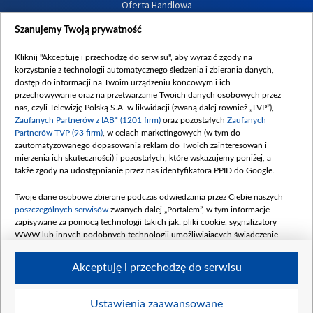
Oferta Handlowa
Dostępność
Szanujemy Twoją prywatność
Moje zgody
Kliknij "Akceptuję i przechodzę do serwisu", aby wyrazić zgody na
Procedura zgłoszeń wewnętrznych
korzystanie z technologii automatycznego śledzenia i zbierania danych,
dostęp do informacji na Twoim urządzeniu końcowym i ich
przechowywanie oraz na przetwarzanie Twoich danych osobowych przez
nas, czyli Telewizję Polską S.A. w likwidacji (zwaną dalej również „TVP”),
Zaufanych Partnerów z IAB* (1201 firm)
oraz pozostałych
Zaufanych
Partnerów TVP (93 firm)
, w celach marketingowych (w tym do
zautomatyzowanego dopasowania reklam do Twoich zainteresowań i
mierzenia ich skuteczności) i pozostałych, które wskazujemy poniżej, a
także zgody na udostępnianie przez nas identyfikatora PPID do Google.
Twoje dane osobowe zbierane podczas odwiedzania przez Ciebie naszych
poszczególnych serwisów
zwanych dalej „Portalem”, w tym informacje
zapisywane za pomocą technologii takich jak: pliki cookie, sygnalizatory
WWW lub innych podobnych technologii umożliwiających świadczenie
dopasowanych i bezpiecznych usług, personalizację treści oraz reklam,
udostępnianie funkcji mediów społecznościowych oraz analizowanie ruchu
Akceptuję i przechodzę do serwisu
w Internecie.
Twoje dane osobowe zbierane podczas odwiedzania przez Ciebie
Ustawienia zaawansowane
poszczególnych serwisów
na Portalu, takie jak adresy IP, identyfikatory