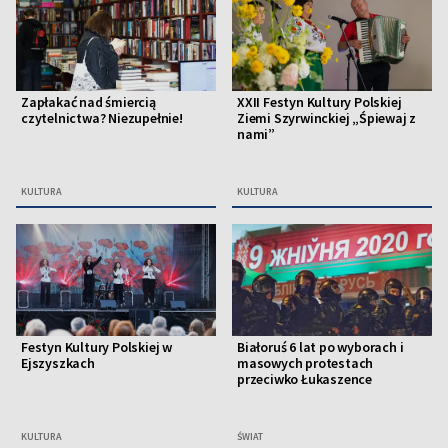
Zapłakać nad śmiercią
XXII Festyn Kultury Polskiej
czytelnictwa? Niezupełnie!
Ziemi Szyrwinckiej „Śpiewaj z
nami”
KULTURA
KULTURA
Festyn Kultury Polskiej w
Białoruś 6 lat po wyborach i
Ejszyszkach
masowych protestach
przeciwko Łukaszence
KULTURA
ŚWIAT