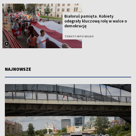
Białoruś pamięta. Kobiety
odegrały kluczową rolę w walce o
demokrację
TEMATY INFO WILNO
NAJNOWSZE