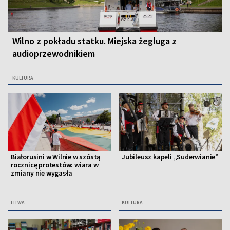
Wilno z pokładu statku. Miejska żegluga z
audioprzewodnikiem
KULTURA
Białorusini w Wilnie w szóstą
Jubileusz kapeli „Suderwianie”
rocznicę protestów: wiara w
zmiany nie wygasła
LITWA
KULTURA