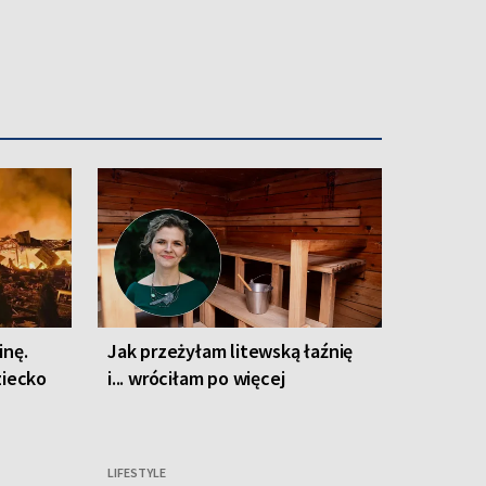
inę.
Jak przeżyłam litewską łaźnię
ziecko
i... wróciłam po więcej
LIFESTYLE