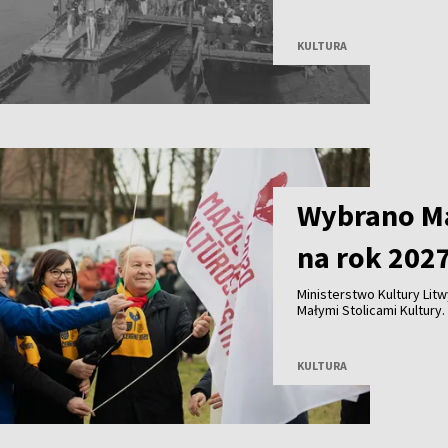
nielicznych zachowanych
wioślarstwa. Obecnie bud
KULTURA
Wybrano Ma
na rok 202
Ministerstwo Kultury Lit
Małymi Stolicami Kultury. 
Nedzingė, Daugėliškis i Ža
KULTURA