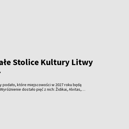
 obiektów przypominających o historii wileńskiego
ynek znajduje się w stanie awaryjnym.
łe Stolice Kultury Litwy
7
wy podało, które miejscowości w 2027 roku będą
Wyróżnienie dostało pięć z nich: Židikai, Alvitas,
sliai.