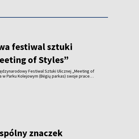
wa festiwal sztuki
eeting of Styles”
iędzynarodowy Festiwal Sztuki Ulicznej „Meeting of
nia w Parku Kolejowym (Bėgių parkas) swoje prace
żnych krajów, a program wydarzenia obejmuje także
tępy DJ-ów.
spólny znaczek