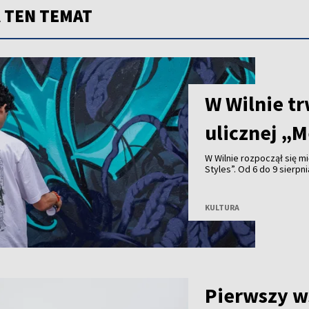
 TEN TEMAT
W Wilnie tr
ulicznej „M
W Wilnie rozpoczął się m
Styles”. Od 6 do 9 sierp
tworzy 40 artystów z ró
pokazy breakdance i wys
KULTURA
Pierwszy w