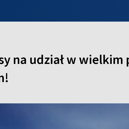
INFO WILNO
WILNO NA DZIEŃ DOBRY
PROGRAMY
ZGŁOŚ
y na udział w wielkim 
m!