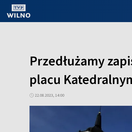
OGLĄDAJ ONLINE
Przedłużamy zapis
placu Katedralny
22.08.2023, 14:00