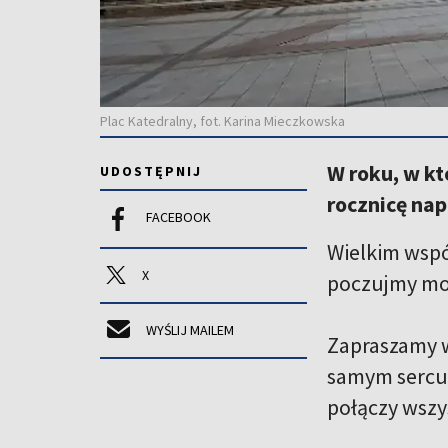
Plac Katedralny, fot. Karina Mieczkowska
W roku, w kt
UDOSTĘPNIJ
rocznicę nap
FACEBOOK
Wielkim wsp
X
poczujmy moc
WYŚLIJ MAILEM
Zapraszamy w
samym sercu 
połączy wszy