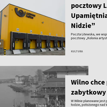
pocztowy L
Upamiętnia
Nidzie”
Poczta Litewska, we wsp
pocztowy „Kolonia artyst
KULTURA
Wilno chce
zabytkowy 
W Wilnie planowane jest
łodzie, położonego nad Wi