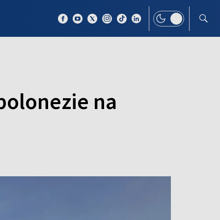
 TEMAT
WIĘCEJ
polonezie na