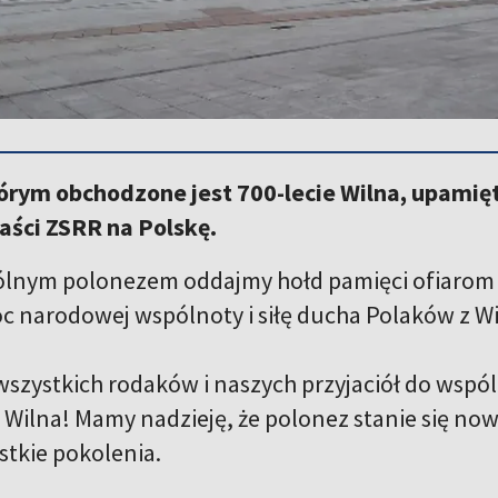
órym obchodzone jest 700-lecie Wilna, upamię
aści ZSRR na Polskę.
ólnym polonezem oddajmy hołd pamięci ofiarom 
 narodowej wspólnoty i siłę ducha Polaków z W
szystkich rodaków i naszych przyjaciół do wspó
Wilna! Mamy nadzieję, że polonez stanie się now
stkie pokolenia.