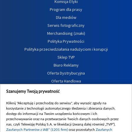
Komisja Etyki
Program dla prasy
Dla mediów
Serwis fotograficzny
Merchandising (znaki)
Polityka Prywatności
Polityka przeciwdziałania nadużyciom i korupcji
Sklep TVP
Biuro Reklamy
Oferta Dystrybucyjna
Oferta Handlowa
Dostępność
Szanujemy Twoją prywatność
Moje zgody
Kliknij "Akceptuję i przechodzę do serwisu", aby wyrazić zgody na
Procedura zgłoszeń wewnętrznych
korzystanie z technologii automatycznego śledzenia i zbierania danych,
dostęp do informacji na Twoim urządzeniu końcowym i ich
przechowywanie oraz na przetwarzanie Twoich danych osobowych przez
nas, czyli Telewizję Polską S.A. w likwidacji (zwaną dalej również „TVP”),
Zaufanych Partnerów z IAB* (1201 firm)
oraz pozostałych
Zaufanych