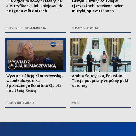
LTG ogłosiła nowy przetarg na
Festyn Kultury Polskiej w
elektryfikację linii kolejowej do
Ejszyszkach. Weekend pełen
poligonu w Rudnikach
muzyki, śpiewu i tańca
TRANSPORT I KOMUNIKACJA
TEMATY INFO WILNO
Wywiad z Alicją Klimaszewską -
Arabia Saudyjska, Pakistan i
współzałożycielką
Turcja podpisały wspólny pakt
Społecznego Komitetu Opieki
obronny
nad Starą Rossą
TEMATY INFO WILNO
ŚWIAT