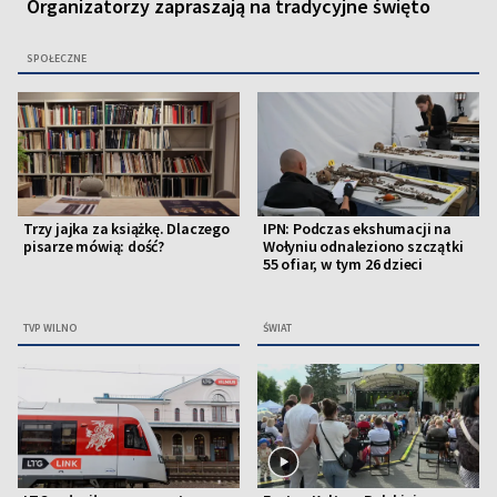
Organizatorzy zapraszają na tradycyjne święto
SPOŁECZNE
Trzy jajka za książkę. Dlaczego
IPN: Podczas ekshumacji na
pisarze mówią: dość?
Wołyniu odnaleziono szczątki
55 ofiar, w tym 26 dzieci
TVP WILNO
ŚWIAT