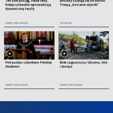
Ten sam pociąg, różne ceny.
Bociany szykują się do odlotu.
Koleje Litewskie wprowadzają
Trwają „bocianie sejmiki”
dynamiczną taryfę
TEMATY INFO WILNO
TVP WILNO
Petrauskas członkiem Polskiej
Blok zagraniczny: Ukraina, USA
Akademii
i Europa
TEMATY INFO WILNO
TEMATY INFO WILNO