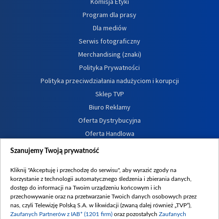
Komisja Etyki
Program dla prasy
Dla mediów
Serwis fotograficzny
Merchandising (znaki)
Polityka Prywatności
Polityka przeciwdziałania nadużyciom i korupcji
Sklep TVP
Biuro Reklamy
Oferta Dystrybucyjna
Oferta Handlowa
Dostępność
Szanujemy Twoją prywatność
Moje zgody
Kliknij "Akceptuję i przechodzę do serwisu", aby wyrazić zgody na
Procedura zgłoszeń wewnętrznych
korzystanie z technologii automatycznego śledzenia i zbierania danych,
dostęp do informacji na Twoim urządzeniu końcowym i ich
przechowywanie oraz na przetwarzanie Twoich danych osobowych przez
nas, czyli Telewizję Polską S.A. w likwidacji (zwaną dalej również „TVP”),
Zaufanych Partnerów z IAB* (1201 firm)
oraz pozostałych
Zaufanych