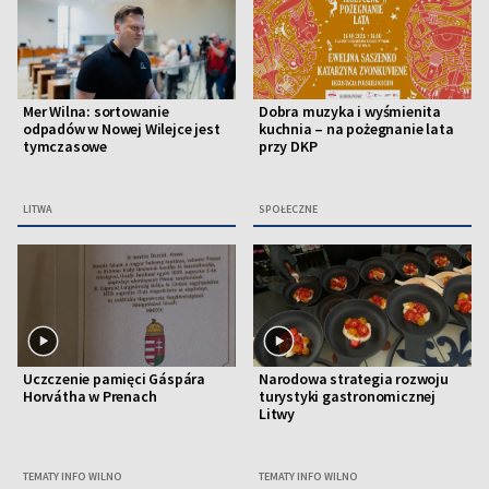
Mer Wilna: sortowanie
Dobra muzyka i wyśmienita
odpadów w Nowej Wilejce jest
kuchnia – na pożegnanie lata
tymczasowe
przy DKP
LITWA
SPOŁECZNE
Uczczenie pamięci Gáspára
Narodowa strategia rozwoju
Horvátha w Prenach
turystyki gastronomicznej
Litwy
TEMATY INFO WILNO
TEMATY INFO WILNO