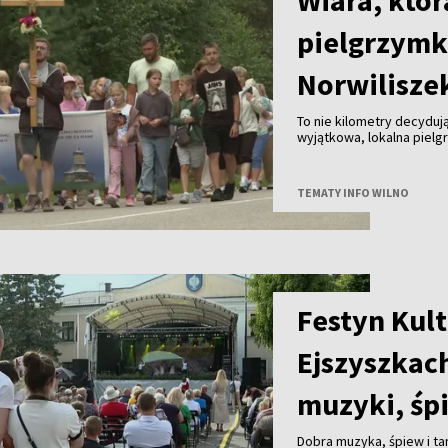
Wiara, któr
pielgrzymk
Norwilisze
To nie kilometry decydują 
wyjątkowa, lokalna pielg
rodzinna tradycja w rejon
TEMATY INFO WILNO
Festyn Kult
Ejszyszkac
muzyki, śp
Dobra muzyka, śpiew i ta