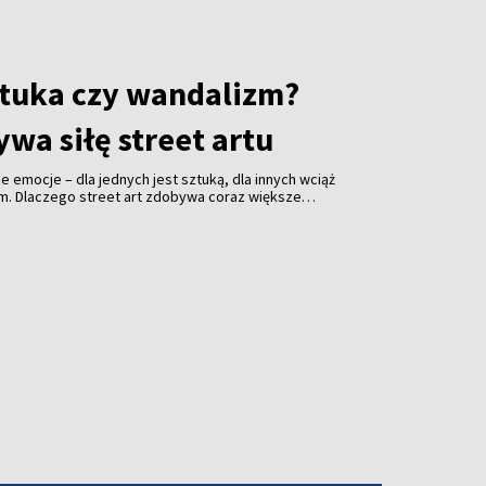
cznego Komitetu Opieki nad Starą Rossą.
sztuka czy wandalizm?
wa siłę street artu
jne emocje – dla jednych jest sztuką, dla innych wciąż
em. Dlaczego street art zdobywa coraz większe
i jakie znaczenie ma festiwal „Meeting of Styles” dla