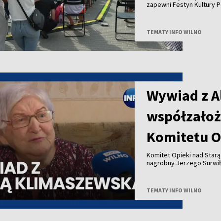
zapewni Festyn Kultury P
TEMATY INFO WILNO
Wywiad z A
współzałoż
Komitetu O
Komitet Opieki nad Star
nagrobny Jerzego Surwił
Jeży Surwiło był współz
Zarządu Miejskiego mias
Opieki nad Starą Rossą i
TEMATY INFO WILNO
Zesłańców przy Wileński
patronował budowie pomn
projektu to 25 tysięcy eu
Uwadze państwa polecamy