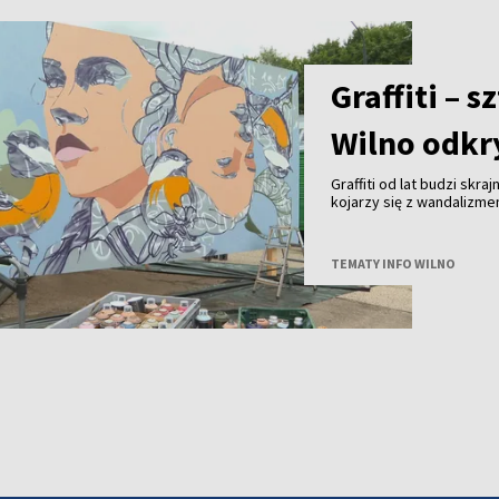
pierwszą prezeską Społe
Graffiti – 
Wilno odkry
Graffiti od lat budzi skra
kojarzy się z wandalizm
uznanie na całym świecie 
Wilna?
TEMATY INFO WILNO