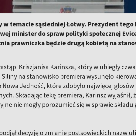
w temacie sąsiedniej Łotwy. Prezydent tego k
ej minister do spraw polityki społecznej Evi
tnia prawniczka będzie drugą kobietą na stano
 zastąpi Kriszjanisa Karinsza, który w ubiegły czwa
Siliny na stanowisko premiera wysunęło kierow
Nowa Jedność, które zdobyło najwięcej głosów
ch. Składając tekę premiera, Karinsz wyjaśnił, że
icyjne nie mogły porozumieć się w sprawie składu
podjął decyzję o zmianie postsowieckich nazw uli