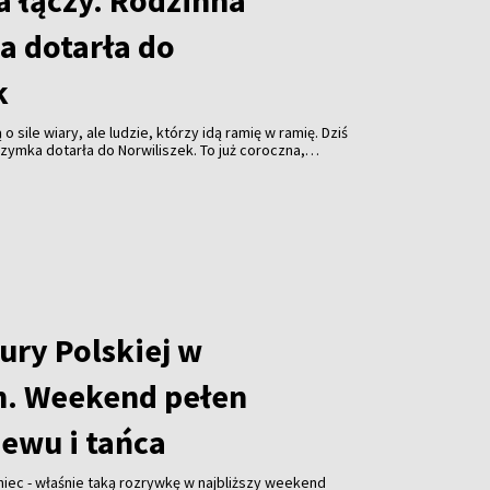
a łączy. Rodzinna
a dotarła do
k
o sile wiary, ale ludzie, którzy idą ramię w ramię. Dziś
rzymka dotarła do Norwiliszek. To już coroczna,
ie solecznickim.
ury Polskiej w
h. Weekend pełen
iewu i tańca
niec - właśnie taką rozrywkę w najbliższy weekend