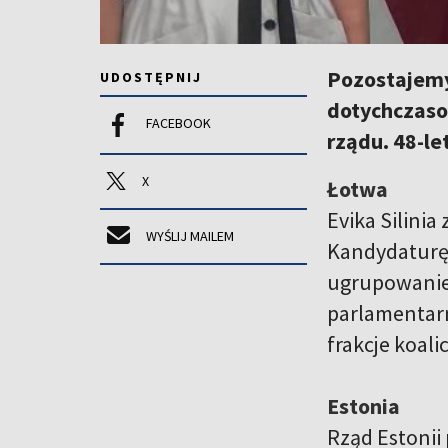
Pozostajemy 
UDOSTĘPNIJ
dotychczasow
FACEBOOK
rządu. 48-le
X
Łotwa
Evika Silinia
WYŚLIJ MAILEM
Kandydaturę 
ugrupowanie 
parlamentarny
frakcje koal
Estonia
Rząd Estonii 