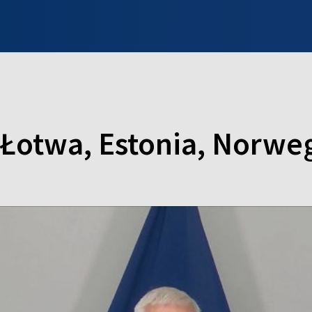
INFO WILNO
WILNO NA DZIEŃ DOBRY
PROGRAMY
ZGŁOŚ
 Łotwa, Estonia, Norwe