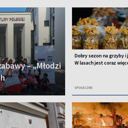
Dobry sezon na grzyby i 
W lasach jest coraz więc
zabawy – „Młodzi
ch
SPOŁECZNE