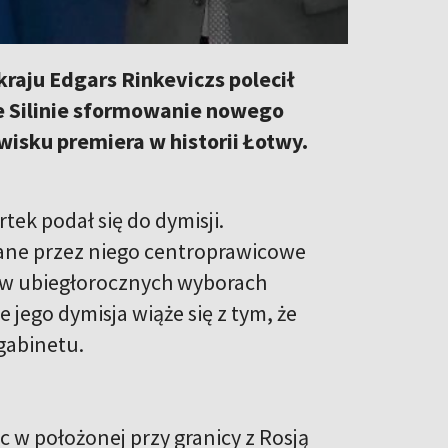
raju Edgars Rinkeviczs polecił
ce Silinie sformowanie nowego
wisku premiera w historii Łotwy.
rtek podał się do dymisji.
ane przez niego centroprawicowe
 w ubiegłorocznych wyborach
 jego dymisja wiąże się z tym, że
 gabinetu.
c w położonej przy granicy z Rosją