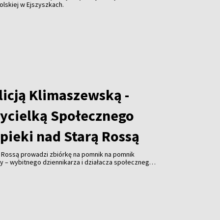
olskiej w Ejszyszkach.
licją Klimaszewską -
ycielką Społecznego
pieki nad Starą Rossą
ą Rossą prowadzi zbiórkę na pomnik na pomnik
y – wybitnego dziennikarza i działacza społecznego.
ałożycielem Związku Polaków na Litwie, prezesem
ta Wilna ZPL, współzałożyciel Społecznego Komitetu
 Cmentarzem Bernardyńskim, Polskiej Sekcji
ej Wspólnocie Więźniów Politycznych i Zesłańców,
ika Adama Mickiewicza w Wilnie. Koszty realizacja
ro. Odsłonięcie inicjatorzy planują w listopadzie.
 wywiad z Alicją Klimaszewską, współzałożycielką i