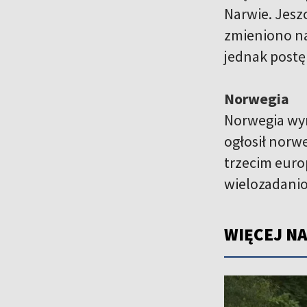
Narwie. Jesz
zmieniono na
jednak postę
Norwegia
Norwegia wyr
ogłosił norw
trzecim euro
wielozadanio
WIĘCEJ NA