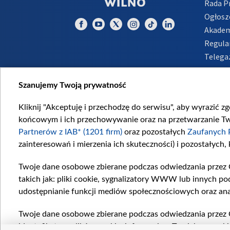
Rada 
Ogłosz
Akadem
Regula
Telega
Inform
Szanujemy Twoją prywatność
Kliknij "Akceptuję i przechodzę do serwisu", aby wyrazić z
końcowym i ich przechowywanie oraz na przetwarzanie Twoi
Partnerów z IAB* (1201 firm)
oraz pozostałych
Zaufanych 
zainteresowań i mierzenia ich skuteczności) i pozostałych,
Twoje dane osobowe zbierane podczas odwiedzania przez 
takich jak: pliki cookie, sygnalizatory WWW lub innych po
udostępnianie funkcji mediów społecznościowych oraz ana
Twoje dane osobowe zbierane podczas odwiedzania przez 
identyfikatory plików cookie, informacje o Twoich wyszuk