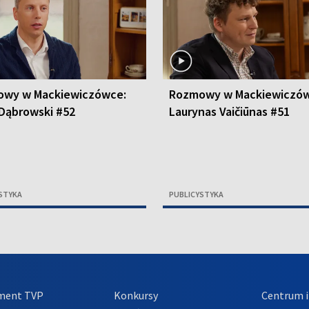
wy w Mackiewiczówce:
Rozmowy w Mackiewiczów
 Dąbrowski #52
Laurynas Vaičiūnas #51
STYKA
PUBLICYSTYKA
ment TVP
Konkursy
Centrum i