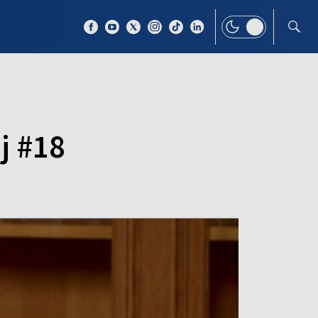
 TEMAT
WIĘCEJ
j #18