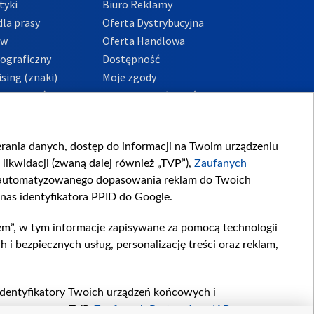
tyki
Biuro Reklamy
la prasy
Oferta Dystrybucyjna
ów
Oferta Handlowa
tograficzny
Dostępność
sing (znaki)
Moje zgody
Prywatności
Procedura zgłoszeń
wewnętrznych
przeciwdziałania
m i korupcji
ierania danych, dostęp do informacji na Twoim urządzeniu
likwidacji (zwaną dalej również „TVP”),
Zaufanych
zautomatyzowanego dopasowania reklam do Twoich
 nas identyfikatora PPID do Google.
em”, w tym informacje zapisywane za pomocą technologii
 bezpiecznych usług, personalizację treści oraz reklam,
, identyfikatory Twoich urządzeń końcowych i
twarzane przez TVP,
Zaufanych Partnerów z IAB
oraz