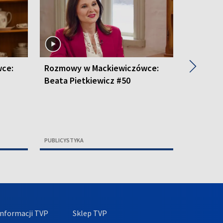
▶
ce:
Rozmowy w Mackiewiczówce:
Rozmowy
Beata Pietkiewicz #50
Anna Zł
PUBLICYSTYKA
PUBLICYSTY
nformacji TVP
Sklep TVP