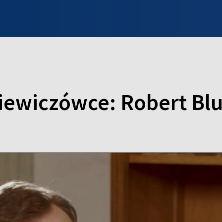
INFO WILNO
WILNO NA DZIEŃ DOBRY
PROGRAMY
ZGŁOŚ
wiczówce: Robert Blu