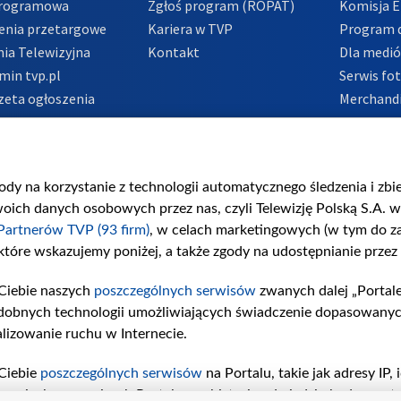
Programowa
Zgłoś program (ROPAT)
Komisja E
enia przetargowe
Kariera w TVP
Program d
ia Telewizyjna
Kontakt
Dla medi
min tvp.pl
Serwis fo
zeta ogłoszenia
Merchandi
acje o nadawcy
Polityka 
Polityka 
nadużycio
gody na korzystanie z technologii automatycznego śledzenia i zb
ch danych osobowych przez nas, czyli Telewizję Polską S.A. w 
Partnerów TVP (93 firm)
, w celach marketingowych (w tym do 
 które wskazujemy poniżej, a także zgody na udostępnianie przez
Ciebie naszych
poszczególnych serwisów
zwanych dalej „Portal
dobnych technologii umożliwiających świadczenie dopasowanych i
lizowanie ruchu w Internecie.
Ciebie
poszczególnych serwisów
na Portalu, takie jak adresy IP
iwaniach w serwisach Portalu czy historia odwiedzin będą prze