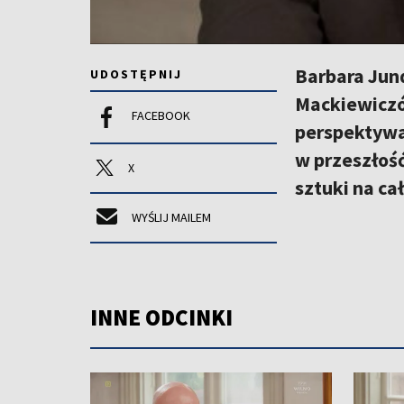
Barbara Jun
UDOSTĘPNIJ
Mackiewiczów
FACEBOOK
perspektywa,
w przeszłość
X
sztuki na ca
WYŚLIJ MAILEM
INNE ODCINKI