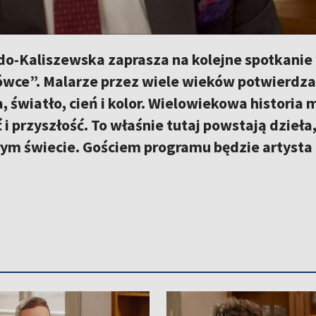
do-Kaliszewska zaprasza na kolejne spotkani
ce”. Malarze przez wiele wieków potwierdzali,
 światło, cień i kolor. Wielowiekowa histori
 i przyszłość. To właśnie tutaj powstają dzieł
łym świecie. Gościem programu będzie artysta 