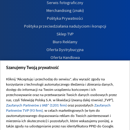
Serwis fotograficzny
Merchandising (znaki)
Polityka Prywatności
Polityka przeciwdziałania nadużyciom i korupcji
Sklep TVP
Biuro Reklamy
Oferta Dystrybucyjna
Oferta Handlowa
Dostępność
Szanujemy Twoją prywatność
Moje zgody
Kliknij "Akceptuję i przechodzę do serwisu", aby wyrazić zgody na
Procedura zgłoszeń wewnętrznych
korzystanie z technologii automatycznego śledzenia i zbierania danych,
dostęp do informacji na Twoim urządzeniu końcowym i ich
przechowywanie oraz na przetwarzanie Twoich danych osobowych przez
nas, czyli Telewizję Polską S.A. w likwidacji (zwaną dalej również „TVP”),
Zaufanych Partnerów z IAB* (1201 firm)
oraz pozostałych
Zaufanych
Partnerów TVP (93 firm)
, w celach marketingowych (w tym do
zautomatyzowanego dopasowania reklam do Twoich zainteresowań i
mierzenia ich skuteczności) i pozostałych, które wskazujemy poniżej, a
także zgody na udostępnianie przez nas identyfikatora PPID do Google.