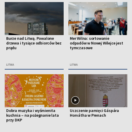
Burze nad Litwą. Powalone
Mer Wilna: sortowanie
drzewa i tysiące odbiorców bez
odpadów w Nowej Wilejce jest
prądu
tymczasowe
LITWA
LITWA
Dobra muzyka i wyśmienita
Uczczenie pamięci Gáspára
kuchnia – na pożegnanie lata
Horvátha w Prenach
przy DKP