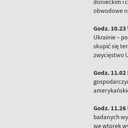
donieckim i 
obwodowe na
Godz. 10.23
Ukrainie – p
skupić się te
zwycięstwo U
Godz. 11.02
gospodarczym
amerykańskie
Godz. 11.26
badanych wyr
we wtorek wy