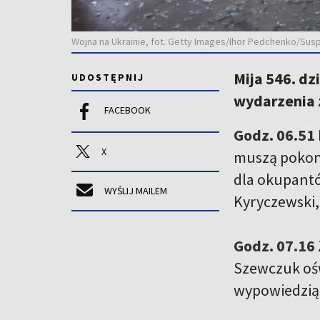
Wojna na Ukrainie, fot. Getty Images/Ihor Pedchenko/Susp
Mija 546. dz
UDOSTĘPNIJ
wydarzenia z
FACEBOOK
Godz. 06.51
X
muszą pokona
dla okupantó
WYŚLIJ MAILEM
Kyryczewski,
Godz. 07.16
Szewczuk ośw
wypowiedzią 