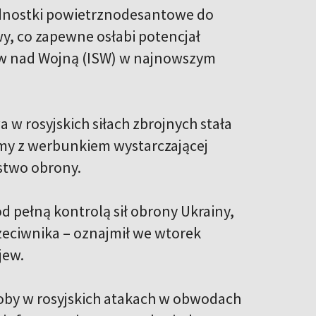
dnostki powietrznodesantowe do
y, co zapewne osłabi potencjał
iów nad Wojną (ISW) w najnowszym
 w rosyjskich siłach zbrojnych stała
lemy z werbunkiem wystarczającej
rstwo obrony.
od pełną kontrolą sił obrony Ukrainy,
rzeciwnika – oznajmił we wtorek
jew.
doby w rosyjskich atakach w obwodach