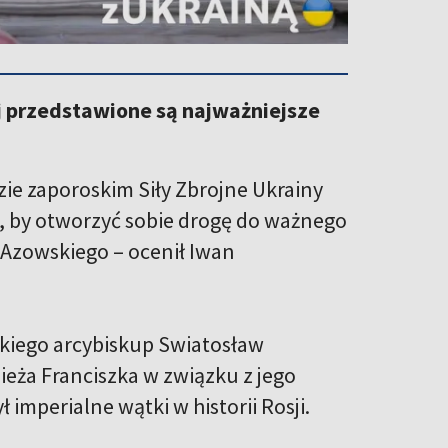
ej przedstawione są najważniejsze
e zaporoskim Siły Zbrojne Ukrainy
, by otworzyć sobie drogę do ważnego
 Azowskiego – ocenił Iwan
ckiego arcybiskup Swiatosław
ieża Franciszka w związku z jego
imperialne wątki w historii Rosji.