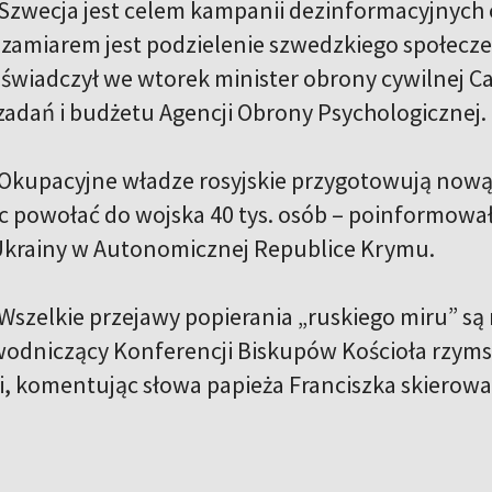
Szwecja jest celem kampanii dezinformacyjnych obc
ch zamiarem jest podzielenie szwedzkiego społec
świadczył we wtorek minister obrony cywilnej Car
zadań i budżetu Agencji Obrony Psychologicznej.
Okupacyjne władze rosyjskie przygotowują nową
c powołać do wojska 40 tys. osób – poinformowa
Ukrainy w Autonomicznej Republice Krymu.
Wszelkie przejawy popierania „ruskiego miru” są
odniczący Konferencji Biskupów Kościoła rzymsko
 komentując słowa papieża Franciszka skierowa