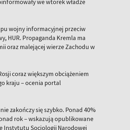
poinformowały we wtorek władze
apu wojny informacyjnej przeciw
owy, HUR. Propaganda Kremla ma
rmii oraz malejącej wierze Zachodu w
Rosji coraz większym obciążeniem
o kraju – ocenia portal
 nie zakończy się szybko. Ponad 40%
ponad rok – wskazują opublikowane
 Instytutu Socjologii Narodowej