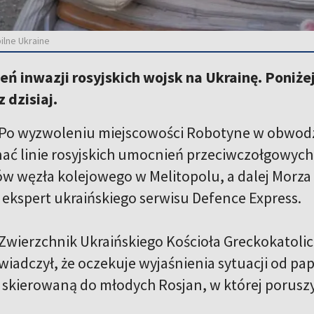
ilne Ukraine
ień inwazji rosyjskich wojsk na Ukrainę. Poniż
 dzisiaj.
Po wyzwoleniu miejscowości Robotyne w obwodzi
ć linie rosyjskich umocnień przeciwczołgowych
w węzła kolejowego w Melitopolu, a dalej Morza
 ekspert ukraińskiego serwisu Defence Express.
Zwierzchnik Ukraińskiego Kościoła Greckokatoli
iadczył, że oczekuje wyjaśnienia sytuacji od pap
skierowaną do młodych Rosjan, w której poruszył 