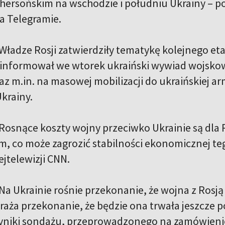
chersońskim na wschodzie i południu Ukrainy – 
 Telegramie.
Władze Rosji zatwierdziły tematykę kolejnego et
oinformował we wtorek ukraiński wywiad wojsk
raz m.in. na masowej mobilizacji do ukraińskiej a
krainy.
Rosnące koszty wojny przeciwko Ukrainie są dla 
, co może zagrozić stabilności ekonomicznej teg
jtelewizji CNN.
Na Ukrainie rośnie przekonanie, że wojna z Rosją
aża przekonanie, że będzie ona trwała jeszcze 
niki sondażu, przeprowadzonego na zamówienie