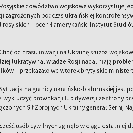
Rosyjskie dowództwo wojskowe wykorzystuje je
ji zagrożonych podczas ukraińskiej kontrofensyw
ł rosyjskich – ocenił amerykański Instytut Stud
Choć od czasu inwazji na Ukrainę służba wojskowa
rdziej lukratywna, władze Rosji nadal mają prob
ników – przekazało we wtorek brytyjskie ministe
Sytuacja na granicy ukraińsko-białoruskiej jest p
a wykluczyć prowokacji lub dywersji ze strony p
czonych Sił Zbrojnych Ukrainy generał Serhij Na
Sześć osób cywilnych zginęło w ciągu ostatniej 