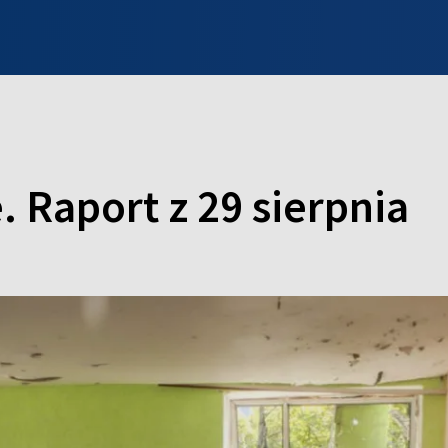
INFO WILNO
WILNO NA DZIEŃ DOBRY
PROGRAMY
ZGŁOŚ
. Raport z 29 sierpnia