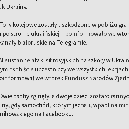
k Ukrainy.
Tory kolejowe zostały uszkodzone w pobliżu gran
po stronie ukraińskiej – poinformowało we wto
anały białoruskie na Telegramie.
Nieustanne ataki sił rosyjskich na szkoły w Ukraini
ym osobiście uczestniczy we wszystkich lekcjach 
poinformował we wtorek Fundusz Narodów Zjedno
Dwie osoby zginęły, a dwoje dzieci zostało rann
iny, gdy samochód, którym jechali, wpadł na min
nihowskiego na Facebooku.