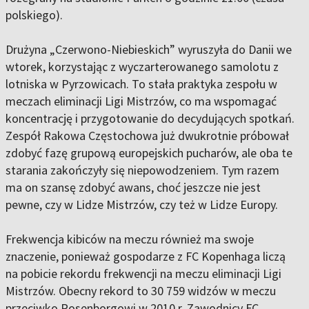
polskiego).
Drużyna „Czerwono-Niebieskich” wyruszyła do Danii we
wtorek, korzystając z wyczarterowanego samolotu z
lotniska w Pyrzowicach. To stała praktyka zespołu w
meczach eliminacji Ligi Mistrzów, co ma wspomagać
koncentrację i przygotowanie do decydujących spotkań.
Zespół Rakowa Częstochowa już dwukrotnie próbował
zdobyć fazę grupową europejskich pucharów, ale oba te
starania zakończyły się niepowodzeniem. Tym razem
ma on szansę zdobyć awans, choć jeszcze nie jest
pewne, czy w Lidze Mistrzów, czy też w Lidze Europy.
Frekwencja kibiców na meczu również ma swoje
znaczenie, ponieważ gospodarze z FC Kopenhaga liczą
na pobicie rekordu frekwencji na meczu eliminacji Ligi
Mistrzów. Obecny rekord to 30 759 widzów w meczu
przeciwko Rosenborgowi w 2010 r. Zawodnicy FC