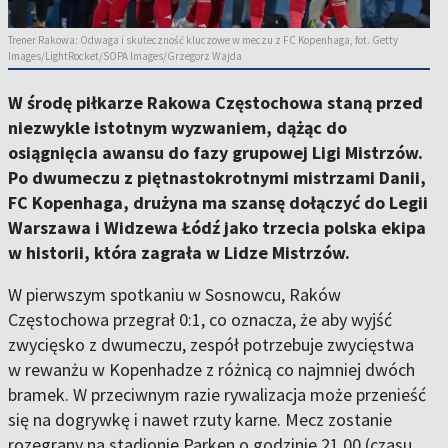
Trener Rakowa: Odwaga i skuteczność kluczowe w meczu z FC Kopenhaga, fot. Getty
Images/LightRocket/SOPA Images/Grzegorz Wajda
W środę piłkarze Rakowa Częstochowa staną przed
niezwykle istotnym wyzwaniem, dążąc do
osiągnięcia awansu do fazy grupowej Ligi Mistrzów.
Po dwumeczu z piętnastokrotnymi mistrzami Danii,
FC Kopenhaga, drużyna ma szansę dołączyć do Legii
Warszawa i Widzewa Łódź jako trzecia polska ekipa
w historii, która zagrała w Lidze Mistrzów.
W pierwszym spotkaniu w Sosnowcu, Raków
Częstochowa przegrał 0:1, co oznacza, że aby wyjść
zwycięsko z dwumeczu, zespół potrzebuje zwycięstwa
w rewanżu w Kopenhadze z różnicą co najmniej dwóch
bramek. W przeciwnym razie rywalizacja może przenieść
się na dogrywkę i nawet rzuty karne. Mecz zostanie
rozegrany na stadionie Parken o godzinie 21.00 (czasu