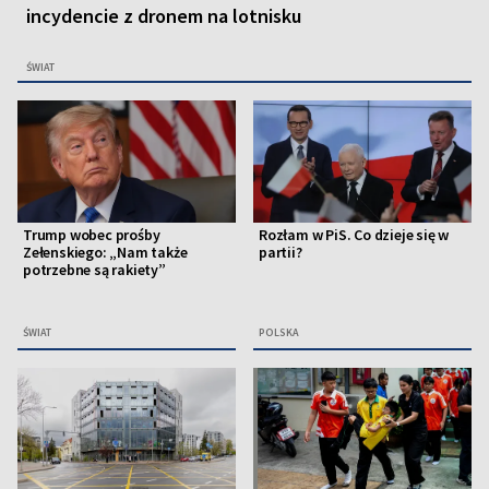
incydencie z dronem na lotnisku
ŚWIAT
Trump wobec prośby
Rozłam w PiS. Co dzieje się w
Zełenskiego: „Nam także
partii?
potrzebne są rakiety”
ŚWIAT
POLSKA