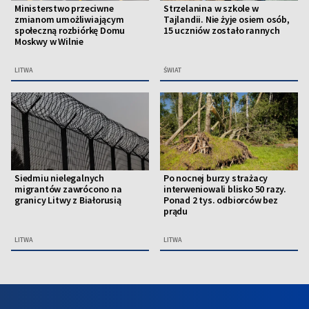
Ministerstwo przeciwne
Strzelanina w szkole w
zmianom umożliwiającym
Tajlandii. Nie żyje osiem osób,
społeczną rozbiórkę Domu
15 uczniów zostało rannych
Moskwy w Wilnie
LITWA
ŚWIAT
Siedmiu nielegalnych
Po nocnej burzy strażacy
migrantów zawrócono na
interweniowali blisko 50 razy.
granicy Litwy z Białorusią
Ponad 2 tys. odbiorców bez
prądu
LITWA
LITWA