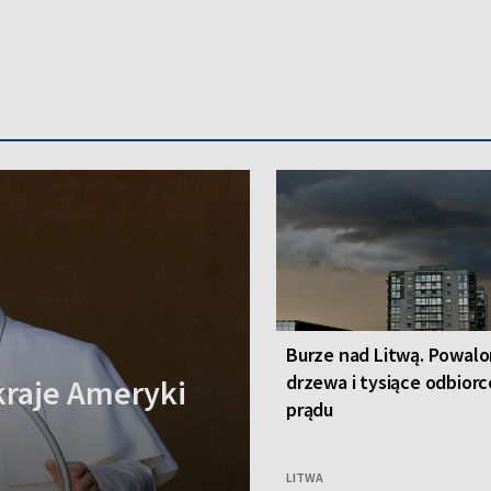
Burze nad Litwą. Powal
drzewa i tysiące odbior
kraje Ameryki
prądu
LITWA