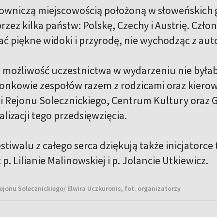
lowniczą miejscowością położoną w słoweńskich g
rzez kilka państw: Polskę, Czechy i Austrię. Czło
ać piękne widoki i przyrodę, nie wychodząc z aut
i możliwość uczestnictwa w wydarzeniu nie byłab
łonkowie zespołów razem z rodzicami oraz kiero
Rejonu Solecznickiego, Centrum Kultury oraz G
lizacji tego przedsięwzięcia.
stiwalu z całego serca dziękują także inicjatorce
. Lilianie Malinowskiej i p. Jolancie Utkiewicz.
jonu Solecznickiego/ Elwira Uczkuronis, fot. organizatorzy