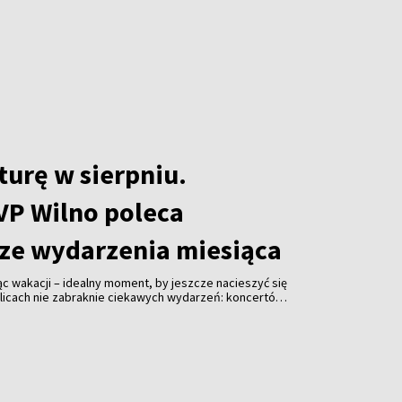
sliai.
turę w sierpniu.
VP Wilno poleca
ze wydarzenia miesiąca
iąc wakacji – idealny moment, by jeszcze nacieszyć się
kolicach nie zabraknie ciekawych wydarzeń: koncertów,
ań, dyskusji i wielu innych atrakcji kulturalnych.
ało w sierpniu, i wykorzystaj ten czas, by poczuć
niego miasta.