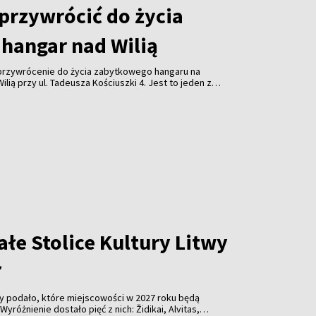
 przywrócić do życia
hangar nad Wilią
 przywrócenie do życia zabytkowego hangaru na
lią przy ul. Tadeusza Kościuszki 4. Jest to jeden z
 obiektów przypominających o historii wileńskiego
ynek znajduje się w stanie awaryjnym.
łe Stolice Kultury Litwy
7
wy podało, które miejscowości w 2027 roku będą
Wyróżnienie dostało pięć z nich: Židikai, Alvitas,