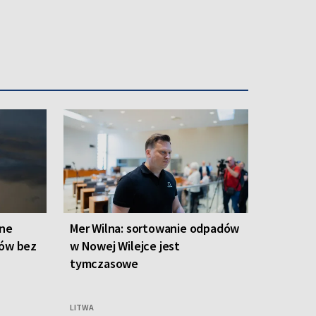
one
Mer Wilna: sortowanie odpadów
ców bez
w Nowej Wilejce jest
tymczasowe
LITWA