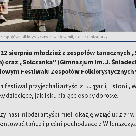
Zespołów Folklorystycznych w Słowenii, fot. organizatorzy
-22 sierpnia młodzież z zespołów tanecznych 
) oraz „Solczanka” (Gimnazjum im. J. Śniadec
owym Festiwalu Zespołów Folklorystycznych w
 festiwal przyjechali artyści z Bułgarii, Estonii, W
ły dziecięce, jak i skupiające osoby dorosłe.
zy nasi młodzi artyści mieli okazję wziąć udział 
ezentować tańce i pieśni pochodzące z Wileńszczyz