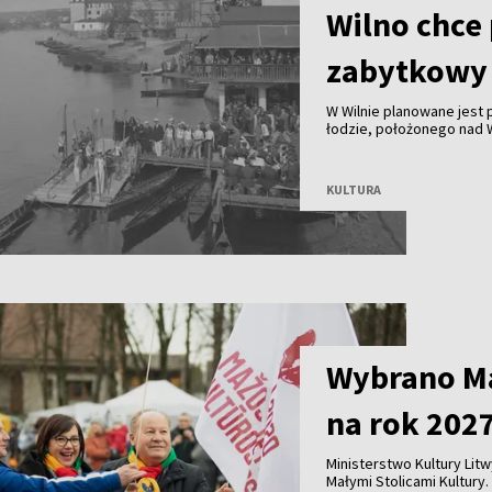
Wilno chce
zabytkowy 
W Wilnie planowane jest
łodzie, położonego nad Wi
nielicznych zachowanych
wioślarstwa. Obecnie bud
KULTURA
Wybrano Ma
na rok 202
Ministerstwo Kultury Lit
Małymi Stolicami Kultury. 