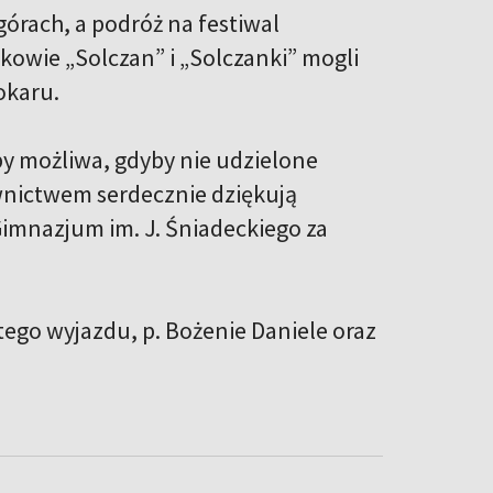
órach, a podróż na festiwal
nkowie „Solczan” i „Solczanki” mogli
okaru.
y możliwa, gdyby nie udzielone
wnictwem serdecznie dziękują
imnazjum im. J. Śniadeckiego za
 tego wyjazdu, p. Bożenie Daniele oraz