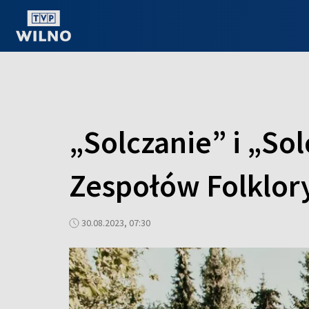
OGLĄDAJ ONLINE
„Solczanie” i „S
Zespołów Folklor
30.08.2023, 07:30