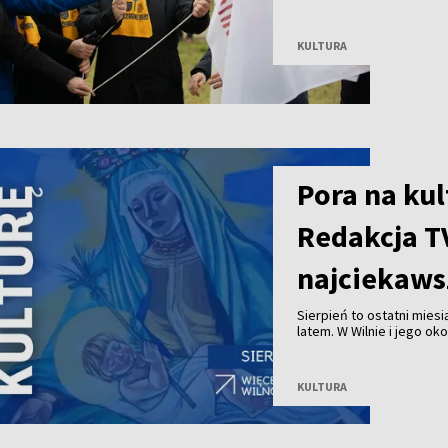
Nedzingė, Daugėliškis i Ža
KULTURA
Pora na kul
Redakcja T
najciekaws
Sierpień to ostatni mies
latem. W Wilnie i jego o
spektakli, spacerów, spotk
Zobacz, co będzie się dzi
wyjątkową atmosferę let
KULTURA