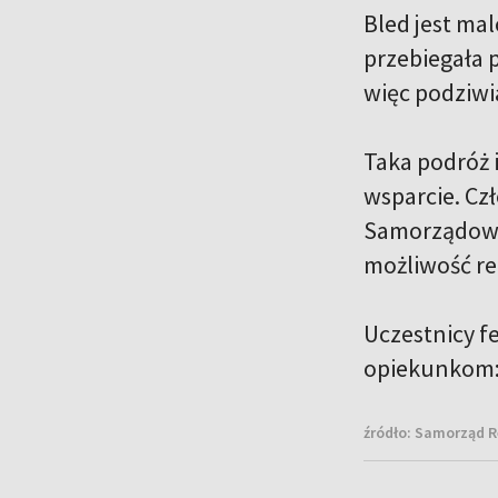
Bled jest ma
przebiegała p
więc podziwi
Taka podróż 
wsparcie. Cz
Samorządowi 
możliwość rea
Uczestnicy fe
opiekunkom: p
źródło:
Samorząd Re