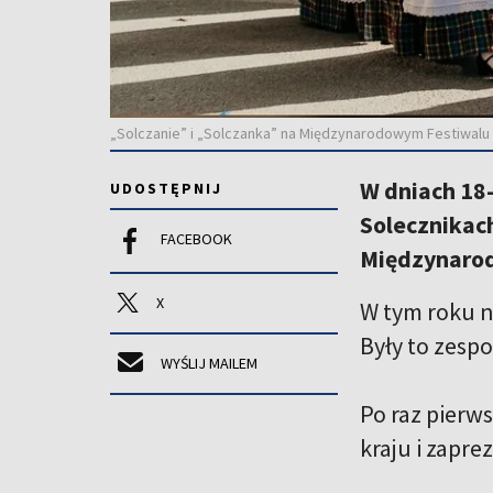
„Solczanie” i „Solczanka” na Międzynarodowym Festiwalu 
W dniach 18
UDOSTĘPNIJ
Solecznikach
FACEBOOK
Międzynarod
X
W tym roku na
Były to zespo
WYŚLIJ MAILEM
Po raz pierws
kraju i zapr