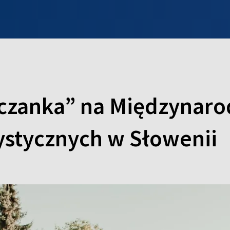
INFO WILNO
WILNO NA DZIEŃ DOBRY
PROGRAMY
ZGŁOŚ
olczanka” na Międzynar
ystycznych w Słowenii